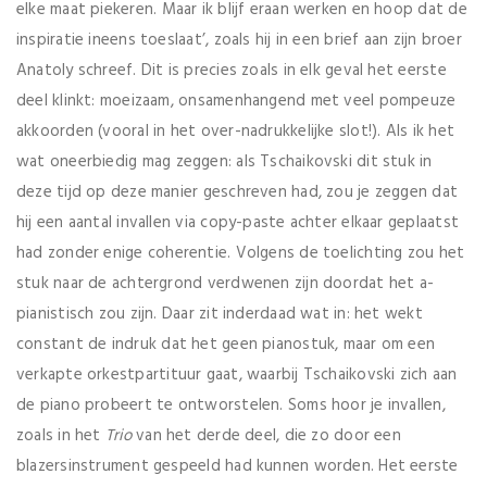
elke maat piekeren. Maar ik blijf eraan werken en hoop dat de
inspiratie ineens toeslaat’, zoals hij in een brief aan zijn broer
Anatoly schreef. Dit is precies zoals in elk geval het eerste
deel klinkt: moeizaam, onsamenhangend met veel pompeuze
akkoorden (vooral in het over-nadrukkelijke slot!). Als ik het
wat oneerbiedig mag zeggen: als Tschaikovski dit stuk in
deze tijd op deze manier geschreven had, zou je zeggen dat
hij een aantal invallen via copy-paste achter elkaar geplaatst
had zonder enige coherentie. Volgens de toelichting zou het
stuk naar de achtergrond verdwenen zijn doordat het a-
pianistisch zou zijn. Daar zit inderdaad wat in: het wekt
constant de indruk dat het geen pianostuk, maar om een
verkapte orkestpartituur gaat, waarbij Tschaikovski zich aan
de piano probeert te ontworstelen. Soms hoor je invallen,
zoals in het
Trio
van het derde deel, die zo door een
blazersinstrument gespeeld had kunnen worden. Het eerste