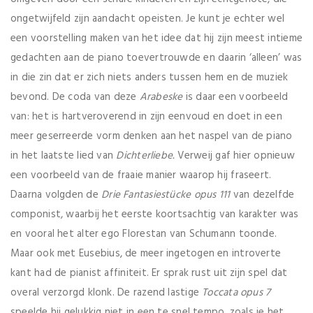
ongetwijfeld zijn aandacht opeisten. Je kunt je echter wel
een voorstelling maken van het idee dat hij zijn meest intieme
gedachten aan de piano toevertrouwde en daarin ‘alleen’ was
in die zin dat er zich niets anders tussen hem en de muziek
bevond. De coda van deze
Arabeske
is daar een voorbeeld
van: het is hartveroverend in zijn eenvoud en doet in een
meer geserreerde vorm denken aan het naspel van de piano
in het laatste lied van
Dichterliebe.
Verweij gaf hier opnieuw
een voorbeeld van de fraaie manier waarop hij fraseert.
Daarna volgden de
Drie Fantasiest
ücke opus 111
van dezelfde
componist, waarbij het eerste koortsachtig van karakter was
en vooral het alter ego Florestan van Schumann toonde.
Maar ook met Eusebius, de meer ingetogen en introverte
kant had de pianist affiniteit. Er sprak rust uit zijn spel dat
overal verzorgd klonk. De razend lastige
Toccata opus 7
speelde hij gelukkig niet in een te snel tempo, zoals je het