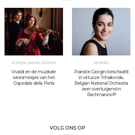
ARTIKELEN
,
NIEUWS
,
RECENSIES
RECENSIES
Vivaldi en de muzikale
Pianiste Giorgini beschaafd
weesmeisjes van het
in virtuoze Tchaikovski,
Ospedale della Pietà
Belgian National Orchestra
zeer overtuigend in
Rachmaninoff
VOLG ONS OP