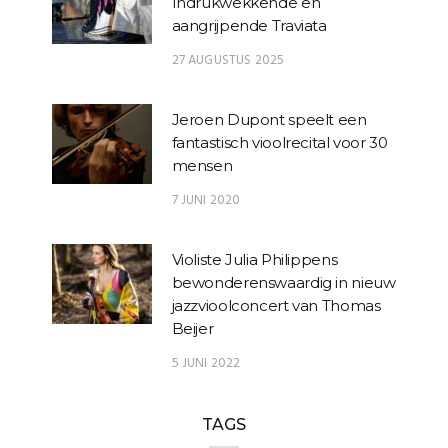
Indrukwekkende en
aangrijpende Traviata
27 AUGUSTUS 2025
Jeroen Dupont speelt een
fantastisch vioolrecital voor 30
mensen
7 JUNI 2020
Violiste Julia Philippens
bewonderenswaardig in nieuw
jazzvioolconcert van Thomas
Beijer
5 JUNI 2022
TAGS