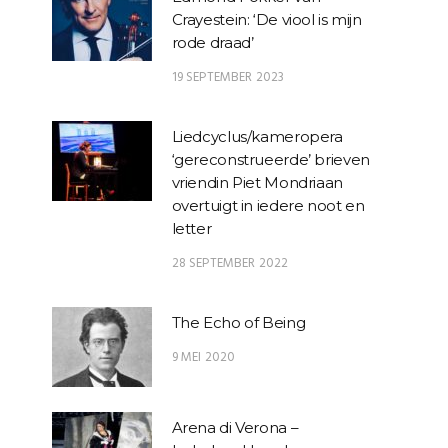
Crayestein: ‘De viool is mijn
rode draad’
19 SEPTEMBER 2023
Liedcyclus/kameropera
‘gereconstrueerde’ brieven
vriendin Piet Mondriaan
overtuigt in iedere noot en
letter
28 SEPTEMBER 2022
The Echo of Being
9 MEI 2020
Arena di Verona –