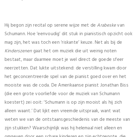
Hij begon zijn recital op serene wijze met de
Arabeske
van
Schumann. Hoe ‘eenvoudig’ dit stuk in pianistisch opzicht ook
mag zijn, het was toch een ‘riskante’ keuze. Net als bij de
Kinderszenen
gaat het om muziek die uit weinig noten
bestaat, maar daarmee moet je wel direct de goede sfeer
neerzetten. Dat lukte uitstekend: de verstilling kwam door
het geconcentreerde spel van de pianist goed over en het
mooiste was de coda. De Amerikaanse pianist Jonathan Biss
(die een grote voorliefde voor de muziek van Schumann
koestert) zei ooit: ‘Schumann is op zijn mooist als hij zich
alleen waant.’ Dat lijkt een vreemde uitspraak, want wat
weten we van de ontstaansgeschiedenis van de meeste van
zijn stukken? Waarschijnlijk was hij helemaal niet alleen en
omgeven door een schare kinderen en zijn echtgenote, die