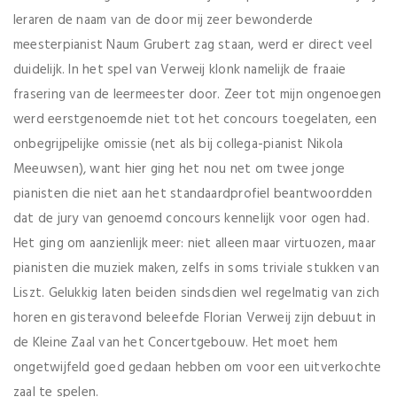
leraren de naam van de door mij zeer bewonderde
meesterpianist Naum Grubert zag staan, werd er direct veel
duidelijk. In het spel van Verweij klonk namelijk de fraaie
frasering van de leermeester door. Zeer tot mijn ongenoegen
werd eerstgenoemde niet tot het concours toegelaten, een
onbegrijpelijke omissie (net als bij collega-pianist Nikola
Meeuwsen), want hier ging het nou net om twee jonge
pianisten die niet aan het standaardprofiel beantwoordden
dat de jury van genoemd concours kennelijk voor ogen had.
Het ging om aanzienlijk meer: niet alleen maar virtuozen, maar
pianisten die muziek maken, zelfs in soms triviale stukken van
Liszt. Gelukkig laten beiden sindsdien wel regelmatig van zich
horen en gisteravond beleefde Florian Verweij zijn debuut in
de Kleine Zaal van het Concertgebouw. Het moet hem
ongetwijfeld goed gedaan hebben om voor een uitverkochte
zaal te spelen.