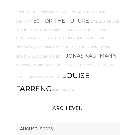
4 BELLS FOR FREEDOM
. ELIAS GRANDE
. S-E-D DANCE
50 FOR THE FUTURE
COMPANY
12 CELLISTEN DER
BERLINER PHILHARMONIKER
. KANAKO ABE
{AUL LEWIS
#LORENZOVIOTTI
@SCHUBERTLIEDEREN
7 MOUNTAIN
RECORDS
@CONTEMPORARYMUSIC
40 STEMMEN
* LESBO
: JONAS KAUFMANN
GEORGIY DERBAS-RICHTER*
'T VEEM
#DENIEUWEMUZE
40E SYMFONIE MOZART
20 JAAR
:LOUISE
MUZIEKGEBOUW AAN 'T IJ
FARRENC
#NPORADIO4
ARCHIEVEN
AUGUSTUS 2026