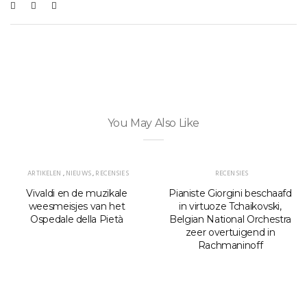
You May Also Like
ARTIKELEN
,
NIEUWS
,
RECENSIES
RECENSIES
Vivaldi en de muzikale
Pianiste Giorgini beschaafd
weesmeisjes van het
in virtuoze Tchaikovski,
Ospedale della Pietà
Belgian National Orchestra
zeer overtuigend in
Rachmaninoff