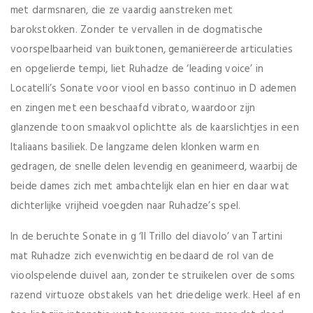
met darmsnaren, die ze vaardig aanstreken met
barokstokken. Zonder te vervallen in de dogmatische
voorspelbaarheid van buiktonen, gemaniëreerde articulaties
en opgelierde tempi, liet Ruhadze de ‘leading voice’ in
Locatelli’s Sonate voor viool en basso continuo in D ademen
en zingen met een beschaafd vibrato, waardoor zijn
glanzende toon smaakvol oplichtte als de kaarslichtjes in een
Italiaans basiliek. De langzame delen klonken warm en
gedragen, de snelle delen levendig en geanimeerd, waarbij de
beide dames zich met ambachtelijk elan en hier en daar wat
dichterlijke vrijheid voegden naar Ruhadze’s spel.
In de beruchte Sonate in g ‘Il Trillo del diavolo’ van Tartini
mat Ruhadze zich evenwichtig en bedaard de rol van de
vioolspelende duivel aan, zonder te struikelen over de soms
razend virtuoze obstakels van het driedelige werk. Heel af en