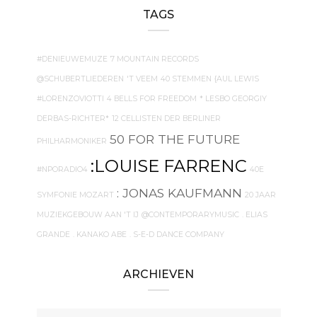
TAGS
#DENIEUWEMUZE
7 MOUNTAIN RECORDS
@SCHUBERTLIEDEREN
'T VEEM
40 STEMMEN
{AUL LEWIS
#LORENZOVIOTTI
4 BELLS FOR FREEDOM
* LESBO GEORGIY
DERBAS-RICHTER*
12 CELLISTEN DER BERLINER
50 FOR THE FUTURE
PHILHARMONIKER
:LOUISE FARRENC
#NPORADIO4
40E
: JONAS KAUFMANN
SYMFONIE MOZART
20 JAAR
MUZIEKGEBOUW AAN 'T IJ
@CONTEMPORARYMUSIC
. ELIAS
GRANDE
. KANAKO ABE
. S-E-D DANCE COMPANY
ARCHIEVEN