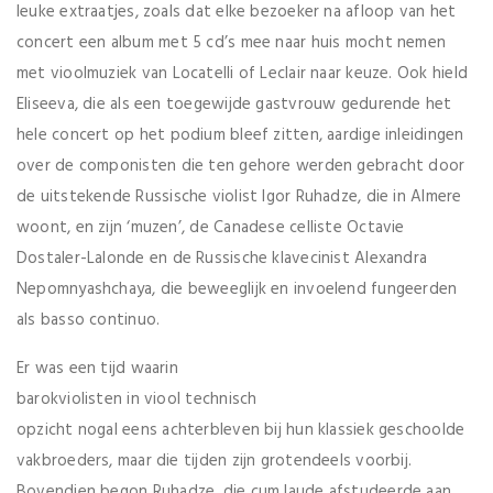
leuke extraatjes, zoals dat elke bezoeker na afloop van het
concert een album met 5 cd’s mee naar huis mocht nemen
met vioolmuziek van Locatelli of Leclair naar keuze. Ook hield
Eliseeva, die als een toegewijde gastvrouw gedurende het
hele concert op het podium bleef zitten, aardige inleidingen
over de componisten die ten gehore werden gebracht door
de uitstekende Russische violist Igor Ruhadze, die in Almere
woont, en zijn ‘muzen’, de Canadese celliste Octavie
Dostaler-Lalonde en de Russische klavecinist Alexandra
Nepomnyashchaya, die beweeglijk en invoelend fungeerden
als basso continuo.
Er was een tijd waarin
barokviolisten in viool technisch
opzicht nogal eens achterbleven bij hun klassiek geschoolde
vakbroeders, maar die tijden zijn grotendeels voorbij.
Bovendien begon Ruhadze, die cum laude afstudeerde aan