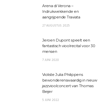
Arena di Verona –
Indrukwekkende en
aangrijpende Traviata
27 AUGUSTUS 2025
Jeroen Dupont speelt een
fantastisch vioolrecital voor 30
mensen
7 JUNI 2020
Violiste Julia Philippens
bewonderenswaardig in nieuw
jazzvioolconcert van Thomas
Beijer
5 JUNI 2022