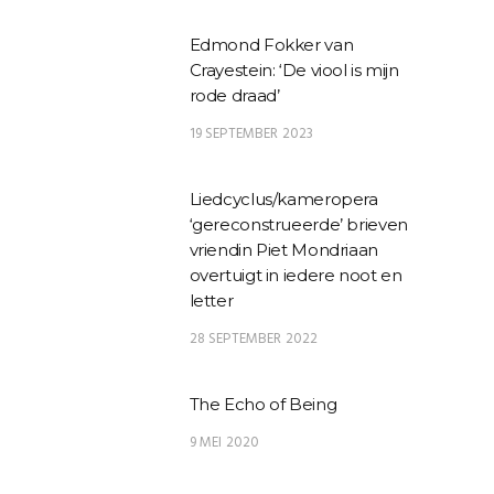
Edmond Fokker van
Crayestein: ‘De viool is mijn
rode draad’
19 SEPTEMBER 2023
Liedcyclus/kameropera
‘gereconstrueerde’ brieven
vriendin Piet Mondriaan
overtuigt in iedere noot en
letter
28 SEPTEMBER 2022
The Echo of Being
9 MEI 2020