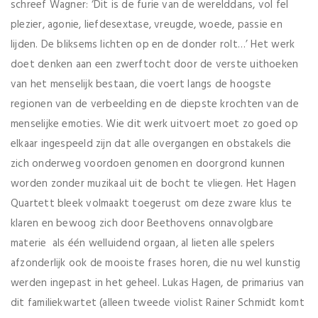
schreef Wagner: ‘Dit is de furie van de werelddans, vol fel
plezier, agonie, liefdesextase, vreugde, woede, passie en
lijden. De bliksems lichten op en de donder rolt…’ Het werk
doet denken aan een zwerftocht door de verste uithoeken
van het menselijk bestaan, die voert langs de hoogste
regionen van de verbeelding en de diepste krochten van de
menselijke emoties. Wie dit werk uitvoert moet zo goed op
elkaar ingespeeld zijn dat alle overgangen en obstakels die
zich onderweg voordoen genomen en doorgrond kunnen
worden zonder muzikaal uit de bocht te vliegen. Het Hagen
Quartett bleek volmaakt toegerust om deze zware klus te
klaren en bewoog zich door Beethovens onnavolgbare
materie als één welluidend orgaan, al lieten alle spelers
afzonderlijk ook de mooiste frases horen, die nu wel kunstig
werden ingepast in het geheel. Lukas Hagen, de primarius van
dit familiekwartet (alleen tweede violist Rainer Schmidt komt