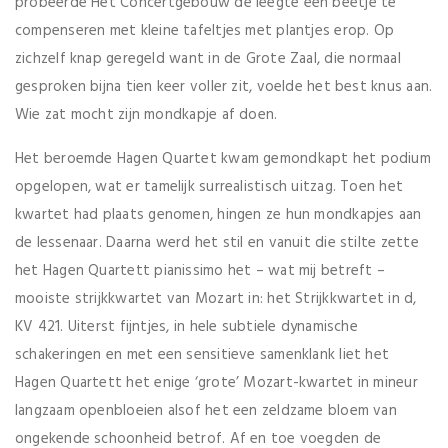
probeerde Het Concertgebouw de leegte een beetje te
compenseren met kleine tafeltjes met plantjes erop. Op
zichzelf knap geregeld want in de Grote Zaal, die normaal
gesproken bijna tien keer voller zit, voelde het best knus aan.
Wie zat mocht zijn mondkapje af doen.
Het beroemde Hagen Quartet kwam gemondkapt het podium
opgelopen, wat er tamelijk surrealistisch uitzag. Toen het
kwartet had plaats genomen, hingen ze hun mondkapjes aan
de lessenaar. Daarna werd het stil en vanuit die stilte zette
het Hagen Quartett pianissimo het – wat mij betreft –
mooiste strijkkwartet van Mozart in: het Strijkkwartet in d,
KV 421. Uiterst fijntjes, in hele subtiele dynamische
schakeringen en met een sensitieve samenklank liet het
Hagen Quartett het enige ‘grote’ Mozart-kwartet in mineur
langzaam openbloeien alsof het een zeldzame bloem van
ongekende schoonheid betrof. Af en toe voegden de