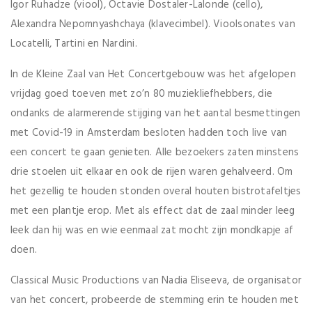
Igor Ruhadze (viool), Octavie Dostaler-Lalonde (cello),
Alexandra Nepomnyashchaya (klavecimbel). Vioolsonates van
Locatelli, Tartini en Nardini.
In de Kleine Zaal van Het Concertgebouw was het afgelopen
vrijdag goed toeven met zo’n 80 muziekliefhebbers, die
ondanks de alarmerende stijging van het aantal besmettingen
met Covid-19 in Amsterdam besloten hadden toch live van
een concert te gaan genieten. Alle bezoekers zaten minstens
drie stoelen uit elkaar en ook de rijen waren gehalveerd. Om
het gezellig te houden stonden overal houten bistrotafeltjes
met een plantje erop. Met als effect dat de zaal minder leeg
leek dan hij was en wie eenmaal zat mocht zijn mondkapje af
doen.
Classical Music Productions van Nadia Eliseeva, de organisator
van het concert, probeerde de stemming erin te houden met