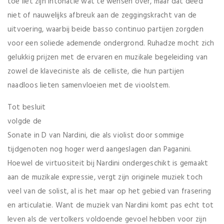
toe liet zijn intonatie wat te wensen over, maar dat deed
niet of nauwelijks afbreuk aan de zeggingskracht van de
uitvoering, waarbij beide basso continuo partijen zorgden
voor een soliede ademende ondergrond. Ruhadze mocht zich
gelukkig prijzen met de ervaren en muzikale begeleiding van
zowel de klaveciniste als de celliste, die hun partijen
naadloos lieten samenvloeien met de vioolstem.
Tot besluit
volgde de
Sonate in D van Nardini, die als violist door sommige
tijdgenoten nog hoger werd aangeslagen dan Paganini.
Hoewel de virtuositeit bij Nardini ondergeschikt is gemaakt
aan de muzikale expressie, vergt zijn originele muziek toch
veel van de solist, al is het maar op het gebied van frasering
en articulatie. Want de muziek van Nardini komt pas echt tot
leven als de vertolkers voldoende gevoel hebben voor zijn