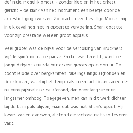
definitie, mogelijk omdat – zonder klep en in het orkest
gericht – de klank van het instrument een beetje door de
akoestiek ging zwerven. Zo bracht deze bevallige Mozart mij
in elk geval nog niet in opperste vervoering. Shani oogstte
voor zijn prestatie wel een groot applaus.
Veel groter was de bijval voor de vertolking van Bruckners
Vijfde symfonie na de pauze. En dat was terecht, want de
jonge dirigent stuurde het orkest groots op avontuur. De
tocht leidde over bergkammen, rakelings langs afgronden en
door kloven, waarbij het tempo als in een achtbaan varieerde:
nu eens pijlsnel naar de afgrond, dan weer langzamer en
langzamer omhoog. Toegegeven, men kan in dit werk dichter
bij de basispuls blijven, maar dat was niet Shani’s opzet. Hij
kwam, zag en overwon, al stond die victorie niet van tevoren
vast.