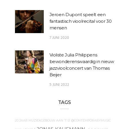
Jeroen Dupont speelt een
fantastisch vioolrecital voor 30
mensen
7 JUNI 2020
Violiste Julia Philippens
bewonderenswaardig in nieuw
jazzvioolconcert van Thomas
Beijer
5 JUNI 2022
TAGS
20 JAAR MUZIEKGEBOUW AAN 'T IJ
@CONTEMPORARYMUSIC
: JONAS KAUFMANN