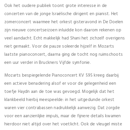
Ook het oudere publiek toont grote interesse in de
concerten van de jonge Israëlische dirigent en pianist. Het
zomerconcert waarmee het orkest gisteravond in De Doelen
zijn nieuwe concertseizoen inluidde kon daarom rekenen op
veel aandacht. Echt makkelijk had Shani het zichzelf overigens
niet gemaakt. Voor de pauze soleerde hijzelf in Mozarts
laatste pianoconcert, daarna ging de tocht nog ruimschoots
een uur verder in Bruckners Vijfde symfonie.
Mozarts bespiegelende Pianoconcert KV 595 kreeg daarbij
een actieve benadering alsof er voor de gelegenheid een
toefje Haydn aan de toe was gevoegd. Mogelijk dat het
klankbeeld hierbij meespeelde: in het uitgedunde orkest
waren vier contrabassen nadrukkelijk aanwezig. Dat zorgde
voor een aanzienlijke impuls, maar de fijnere details kwamen
hierdoor niet altijd over het voetlicht. Ook de vleugel miste