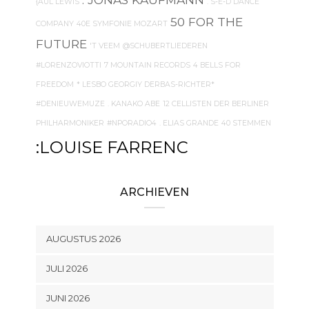
{AUL LEWIS
. S-E-D DANCE
50 FOR THE
COMPANY
40E SYMFONIE MOZART
FUTURE
'T VEEM
@SCHUBERTLIEDEREN
#LORENZOVIOTTI
7 MOUNTAIN RECORDS
4 BELLS FOR
FREEDOM
* LESBO GEORGIY DERBAS-RICHTER*
#DENIEUWEMUZE
. KANAKO ABE
12 CELLISTEN DER BERLINER
PHILHARMONIKER
#NPORADIO4
. ELIAS GRANDE
40 STEMMEN
:LOUISE FARRENC
ARCHIEVEN
AUGUSTUS 2026
JULI 2026
JUNI 2026