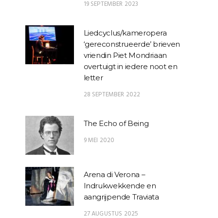
19 SEPTEMBER 2023
Liedcyclus/kameropera
‘gereconstrueerde’ brieven
vriendin Piet Mondriaan
overtuigt in iedere noot en
letter
28 SEPTEMBER 2022
The Echo of Being
9 MEI 2020
Arena di Verona –
Indrukwekkende en
aangrijpende Traviata
27 AUGUSTUS 2025