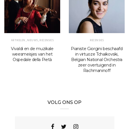
ARTIKELEN
,
NIEUWS
,
RECENSIES
RECENSIES
Vivaldi en de muzikale
Pianiste Giorgini beschaafd
weesmeisjes van het
in virtuoze Tchaikovski,
Ospedale della Pietà
Belgian National Orchestra
zeer overtuigend in
Rachmaninoff
VOLG ONS OP