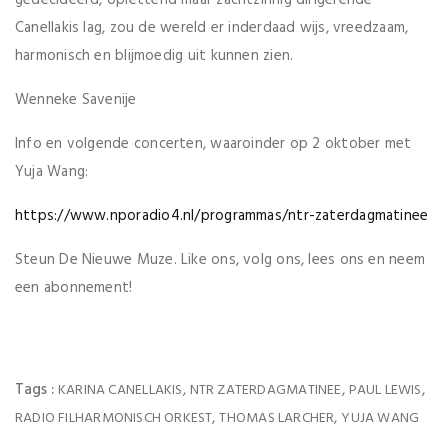
gedecideerd, oplettend maar zachtzinnig dirigerende
Canellakis lag, zou de wereld er inderdaad wijs, vreedzaam,
harmonisch en blijmoedig uit kunnen zien.
Wenneke Savenije
Info en volgende concerten, waaroinder op 2 oktober met
Yuja Wang:
https://www.nporadio4.nl/programmas/ntr-zaterdagmatinee
Steun De Nieuwe Muze. Like ons, volg ons, lees ons en neem
een abonnement!
Tags :
,
,
,
KARINA CANELLAKIS
NTR ZATERDAGMATINEE
PAUL LEWIS
,
,
RADIO FILHARMONISCH ORKEST
THOMAS LARCHER
YUJA WANG