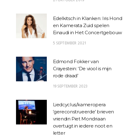
21 OKTOBER 2019
Edelkitsch in Klanken: Iris Hond
en Kamerata Zuid spelen
Einaudi in Het Concertgebouw
5 SEPTEMBER 2021
Edmond Fokker van
Crayestein: ‘De viool is mijn
rode draad’
19 SEPTEMBER 2023
Liedcyclus/kameropera
‘gereconstrueerde’ brieven
vriendin Piet Mondriaan
overtuigt in iedere noot en
letter