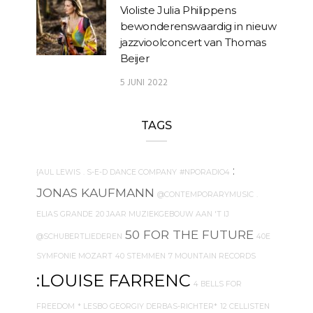
Violiste Julia Philippens
bewonderenswaardig in nieuw
jazzvioolconcert van Thomas
Beijer
5 JUNI 2022
TAGS
:
{AUL LEWIS
. S-E-D DANCE COMPANY
#NPORADIO4
JONAS KAUFMANN
@CONTEMPORARYMUSIC
.
ELIAS GRANDE
20 JAAR MUZIEKGEBOUW AAN 'T IJ
50 FOR THE FUTURE
@SCHUBERTLIEDEREN
40E
SYMFONIE MOZART
40 STEMMEN
7 MOUNTAIN RECORDS
:LOUISE FARRENC
4 BELLS FOR
FREEDOM
* LESBO GEORGIY DERBAS-RICHTER*
12 CELLISTEN