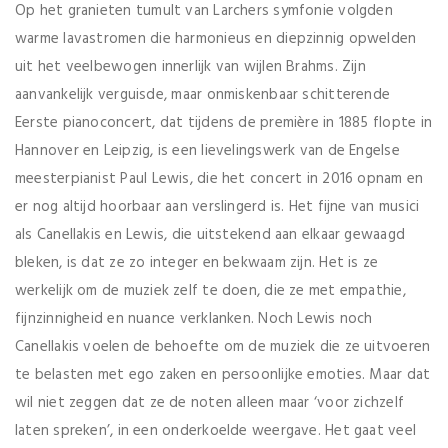
Op het granieten tumult van Larchers symfonie volgden
warme lavastromen die harmonieus en diepzinnig opwelden
uit het veelbewogen innerlijk van wijlen Brahms. Zijn
aanvankelijk verguisde, maar onmiskenbaar schitterende
Eerste pianoconcert, dat tijdens de première in 1885 flopte in
Hannover en Leipzig, is een lievelingswerk van de Engelse
meesterpianist Paul Lewis, die het concert in 2016 opnam en
er nog altijd hoorbaar aan verslingerd is. Het fijne van musici
als Canellakis en Lewis, die uitstekend aan elkaar gewaagd
bleken, is dat ze zo integer en bekwaam zijn. Het is ze
werkelijk om de muziek zelf te doen, die ze met empathie,
fijnzinnigheid en nuance verklanken. Noch Lewis noch
Canellakis voelen de behoefte om de muziek die ze uitvoeren
te belasten met ego zaken en persoonlijke emoties. Maar dat
wil niet zeggen dat ze de noten alleen maar ‘voor zichzelf
laten spreken’, in een onderkoelde weergave. Het gaat veel