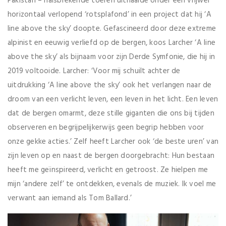
Pakistan – halsbrekende toeren uithaalde onder een vrijwel
horizontaal verlopend ‘rotsplafond’ in een project dat hij ‘A
line above the sky’ doopte. Gefascineerd door deze extreme
alpinist en eeuwig verliefd op de bergen, koos Larcher ‘A line
above the sky’ als bijnaam voor zijn Derde Symfonie, die hij in
2019 voltooide. Larcher: ‘Voor mij schuilt achter de
uitdrukking ‘A line above the sky’ ook het verlangen naar de
droom van een verlicht leven, een leven in het licht. Een leven
dat de bergen omarmt, deze stille giganten die ons bij tijden
observeren en begrijpelijkerwijs geen begrip hebben voor
onze gekke acties.’ Zelf heeft Larcher ook ‘de beste uren’ van
zijn leven op en naast de bergen doorgebracht: Hun bestaan
heeft me geïnspireerd, verlicht en getroost. Ze hielpen me
mijn ‘andere zelf’ te ontdekken, evenals de muziek. Ik voel me
verwant aan iemand als Tom Ballard.’