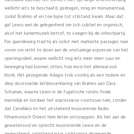
Canellakis opende het concert met zijn lange orkestinleiding
wellicht iets te beschaafd, gedragen, innig en monumentaal,
zodat Brahms af en toe bijna tot stilstand kwam. Maar dat
gaf Lewis wel de gelegenheid om zich subtiel en organisch,
alsof het kamermuziek betrof, te voegen bij de orkestpartij.
Pas gaandeweg trad hij als solist met markante passages naar
voren om recht te doen aan de onstuimige expressie van het
openingsdeel, waarin wellicht nog iets meer meer vuur en
beweging had kunnen zitten, hoe mooi het allemaal ook
klonk. Het gezegende Adagio trok voorbij als een tedere en
diep doorvoelde liefdesverklaring van Brahms aan Clara
Schuman, waarna Lewis in de fugatische rondo-finale
mannelijk en kordaat het expressieve voortouw nam, zonder
dat Canellakis en het uitstekend musicerende Radio
Filharmonisch Orkest hem lieten ontsnappen. Als het aan de
gewetensvol en oprecht musicerende Lewis en de