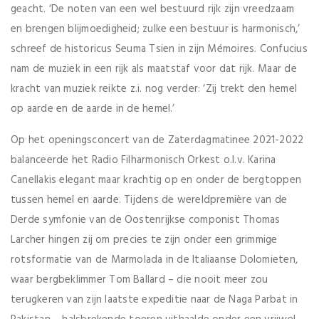
geacht. ‘De noten van een wel bestuurd rijk zijn vreedzaam
en brengen blijmoedigheid; zulke een bestuur is harmonisch,’
schreef de historicus Seuma Tsien in zijn Mémoires. Confucius
nam de muziek in een rijk als maatstaf voor dat rijk. Maar de
kracht van muziek reikte z.i. nog verder: ‘Zij trekt den hemel
op aarde en de aarde in de hemel.’
Op het openingsconcert van de Zaterdagmatinee 2021-2022
balanceerde het Radio Filharmonisch Orkest o.l.v. Karina
Canellakis elegant maar krachtig op en onder de bergtoppen
tussen hemel en aarde. Tijdens de wereldpremière van de
Derde symfonie van de Oostenrijkse componist Thomas
Larcher hingen zij om precies te zijn onder een grimmige
rotsformatie van de Marmolada in de Italiaanse Dolomieten,
waar bergbeklimmer Tom Ballard – die nooit meer zou
terugkeren van zijn laatste expeditie naar de Naga Parbat in