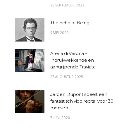
28 SEPTEMBER 2022
The Echo of Being
9 MEI 2020
Arena di Verona –
Indrukwekkende en
aangrijpende Traviata
27 AUGUSTUS 2025
Jeroen Dupont speelt een
fantastisch vioolrecital voor 30
mensen
7 JUNI 2020