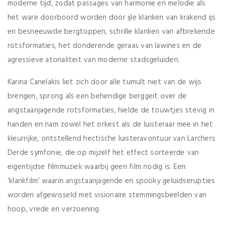
moderne tijd, zodat passages van harmonie en melodie als
het ware doorboord worden door ijle klanken van krakend ijs
en besneeuwde bergtoppen, schrille klanken van afbrekende
rotsformaties, het donderende geraas van lawines en de
agressieve atonaliteit van moderne stadsgeluiden.
Karina Canelakis liet zich door alle tumult niet van de wijs
brengen, sprong als een behendige berggeit over de
angstaanjagende rotsformaties, hielde de touwtjes stevig in
handen en nam zowel het orkest als de luisteraar mee in het
kleurrijke, ontstellend hectische luisteravontuur van Larchers
Derde symfonie, die op mijzelf het effect sorteerde van
eigentijdse filmmuziek waarbij geen film nodig is. Een
‘klankfilm’ waarin angstaanjagende en spooky geluidserupties
worden afgewisseld met visionaire stemmingsbeelden van
hoop, vrede en verzoening.