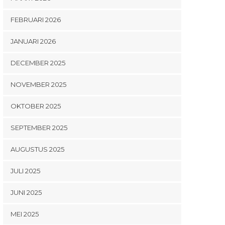
FEBRUARI 2026
ARTIKELEN
,
NIEUWS
,
RECENSIES
RECENSIES
JANUARI 2026
Vivaldi en de muzikale
Pianiste Giorgini
Festival
weesmeisjes van het
beschaafd in virtuoze
in Caye
DECEMBER 2025
Ospedale della Pietà
Tchaikovski, Belgian
podium 
National Orchestra zeer
jon
NOVEMBER 2025
overtuigend in
Rachmaninoff
OKTOBER 2025
SEPTEMBER 2025
AUGUSTUS 2025
JULI 2025
JUNI 2025
MEI 2025