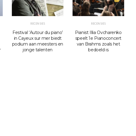
RECENSIES
RECENSIES
Festival ‘Autour du piano’
Pianist Illia Ovcharenko
in Cayeux sur mer biedt
speelt 1e Pianoconcert
podium aan meesters en
van Brahms zoals het
r
jonge talenten
bedoeld is