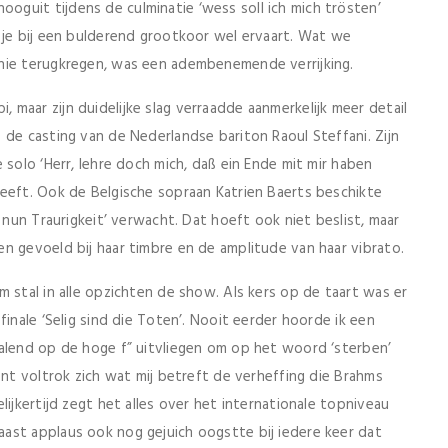
guit tijdens de culminatie ‘wess soll ich mich trösten’
 je bij een bulderend grootkoor wel ervaart. Wat we
nie terugkregen, was een adembenemende verrijking.
maar zijn duidelijke slag verraadde aanmerkelijk meer detail
 de casting van de Nederlandse bariton Raoul Steffani. Zijn
 solo ‘Herr, lehre doch mich, daß ein Ende mit mir haben
heeft. Ook de Belgische sopraan Katrien Baerts beschikte
 nun Traurigkeit’ verwacht. Dat hoeft ook niet beslist, maar
n gevoeld bij haar timbre en de amplitude van haar vibrato.
 stal in alle opzichten de show. Als kers op de taart was er
finale ‘Selig sind die Toten’. Nooit eerder hoorde ik een
ralend op de hoge f” uitvliegen om op het woord ‘sterben’
ent voltrok zich wat mij betreft de verheffing die Brahms
lijkertijd zegt het alles over het internationale topniveau
ast applaus ook nog gejuich oogstte bij iedere keer dat