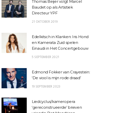
Thomas Beijer volgt Marcel
Baudet op als Artistiek
Directeur YPF
21 OKTOBER 2019
Edelkitsch in Klanken: Iris Hond
en Kamerata Zuid spelen
Einaudi in Het Concertgebouw
5 SEPTEMBER 2021
Edmond Fokker van Crayestein:
‘De viool is mijn rode draad’
19 SEPTEMBER 2023
Liedcyclus/kameropera
‘gereconstrueerde’ brieven