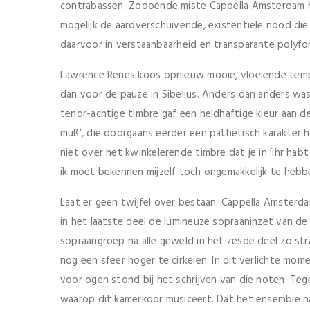
contrabassen. Zodoende miste Cappella Amsterdam hoo
mogelijk de aardverschuivende, existentiële nood die
daarvoor in verstaanbaarheid en transparante polyfo
Lawrence Renes koos opnieuw mooie, vloeiende tempi, 
dan voor de pauze in Sibelius. Anders dan anders was
tenor-achtige timbre gaf een heldhaftige kleur aan de
muß’, die doorgaans eerder een pathetisch karakter 
niet over het kwinkelerende timbre dat je in ‘Ihr habt
ik moet bekennen mijzelf toch ongemakkelijk te hebbe
Laat er geen twijfel over bestaan: Cappella Amsterdam
in het laatste deel de lumineuze sopraaninzet van de 
sopraangroep na alle geweld in het zesde deel zo st
nog een sfeer hoger te cirkelen. In dit verlichte mom
voor ogen stond bij het schrijven van die noten. Tege
waarop dit kamerkoor musiceert. Dat het ensemble na