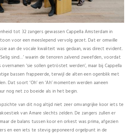
enheid tot 32 zangers gewassen Cappella Amsterdam in
toon voor een meeslepend vervolg gezet. Dat er omwille
sie aan de vocale kwaliteit was gedaan, was direct evident.
 ‘Selig sind…’ waarin de tenoren zalvend zweefden, voordat
overnamen ‘sie sollen getröstet werden’, maar bij Cappella
ige bassen frappeerde, terwijl de alten een ogenblik met
den. Dat soort ‘Oh’ en ‘Ah’ momenten werden aaneen
ur nog net zo boeide als in het begin.
zichte van dit nog altijd niet zeer omvangrijke koor iets te
 akoestiek van Amare slechts zelden. De zangers zullen er
maar de balans tussen koor en orkest was prima, afgezien
rs en een iets te stevig geponeerd orgelpunt in de