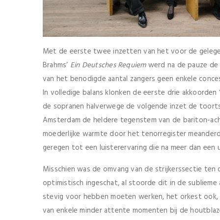
Met de eerste twee inzetten van het voor de geleg
Brahms’
Ein Deutsches Requiem
werd na de pauze de 
van het benodigde aantal zangers geen enkele conces
In volledige balans klonken de eerste drie akkoorden
de sopranen halverwege de volgende inzet de toorts 
Amsterdam de heldere tegenstem van de bariton-acht
moederlijke warmte door het tenorregister meander
geregen tot een luisterervaring die na meer dan een u
Misschien was de omvang van de strijkerssectie ten op
optimistisch ingeschat, al stoorde dit in de sublieme
stevig voor hebben moeten werken, het orkest ook, 
van enkele minder attente momenten bij de houtblaze