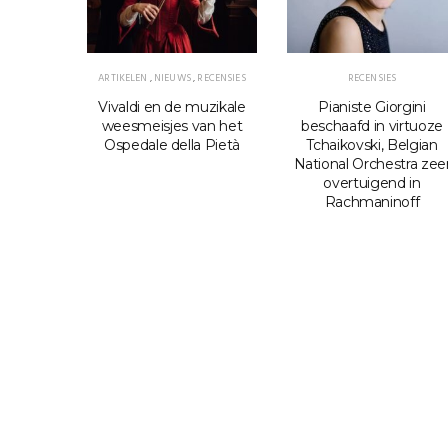
ARTIKELEN
,
NIEUWS
,
RECENSIES
RECENSIES
charenko
Vivaldi en de muzikale
Pianiste Giorgini
concert
weesmeisjes van het
beschaafd in virtuoze
als het
Ospedale della Pietà
Tchaikovski, Belgian
s
National Orchestra zee
overtuigend in
Rachmaninoff