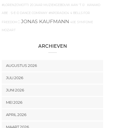
#LORENZOVIOTTI
20 JAAR MUZIEKGEBOUW AAN 'T IJ
. KANAKO
ABE
. S-E-D DANCE COMPANY
#NPORADIO4
4 BELLS FOR
: JONAS KAUFMANN
FREEDOM
40E SYMFONIE
MOZART
ARCHIEVEN
AUGUSTUS 2026
JULI 2026
JUNI 2026
MEI 2026
APRIL 2026
MAART 2026