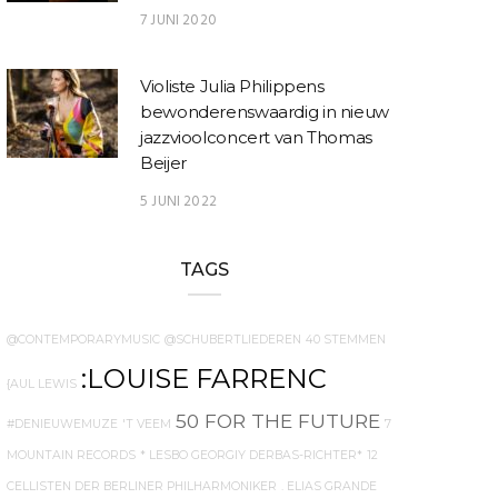
7 JUNI 2020
Violiste Julia Philippens
bewonderenswaardig in nieuw
jazzvioolconcert van Thomas
Beijer
5 JUNI 2022
TAGS
@CONTEMPORARYMUSIC
@SCHUBERTLIEDEREN
40 STEMMEN
:LOUISE FARRENC
{AUL LEWIS
50 FOR THE FUTURE
#DENIEUWEMUZE
'T VEEM
7
MOUNTAIN RECORDS
* LESBO GEORGIY DERBAS-RICHTER*
12
CELLISTEN DER BERLINER PHILHARMONIKER
. ELIAS GRANDE