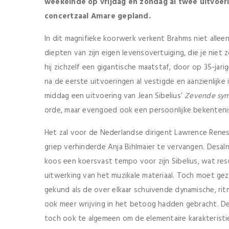
weekeinde op vrijdag en zondag al twee uitvoe
concertzaal Amare gepland.
In dit magnifieke koorwerk verkent Brahms niet alleen
diepten van zijn eigen levensovertuiging, die je niet
hij zichzelf een gigantische maatstaf, door op 35-ja
na de eerste uitvoeringen al vestigde en aanzienlijk
middag een uitvoering van Jean Sibelius’
Zevende sym
orde, maar evengoed ook een persoonlijke bekenteni
Het zal voor de Nederlandse dirigent Lawrence Rene
griep verhinderde Anja Bihlmaier te vervangen. Desaln
koos een koersvast tempo voor zijn Sibelius, wat res
uitwerking van het muzikale materiaal. Toch moet g
gekund als de over elkaar schuivende dynamische, ri
ook meer wrijving in het betoog hadden gebracht. 
toch ook te algemeen om de elementaire karakteristiek