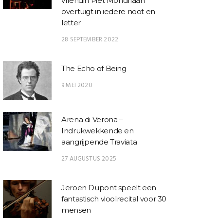
vriendin Piet Mondriaan
overtuigt in iedere noot en
letter
28 SEPTEMBER 2022
The Echo of Being
9 MEI 2020
Arena di Verona –
Indrukwekkende en
aangrijpende Traviata
27 AUGUSTUS 2025
Jeroen Dupont speelt een
fantastisch vioolrecital voor 30
mensen