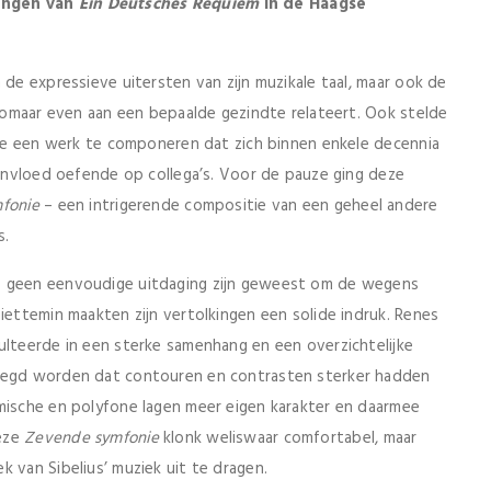
ringen van
Ein Deutsches Requiem
in de Haagse
 de expressieve uitersten van zijn muzikale taal, maar ook de
 zomaar even aan een bepaalde gezindte relateert. Ook stelde
rige een werk te componeren dat zich binnen enkele decennia
e invloed oefende op collega’s. Voor de pauze ging deze
fonie
– een intrigerende compositie van een geheel andere
s.
s geen eenvoudige uitdaging zijn geweest om de wegens
iettemin maakten zijn vertolkingen een solide indruk. Renes
ulteerde in een sterke samenhang en een overzichtelijke
ezegd worden dat contouren en contrasten sterker hadden
tmische en polyfone lagen meer eigen karakter en daarmee
Deze
Zevende symfonie
klonk weliswaar comfortabel, maar
 van Sibelius’ muziek uit te dragen.