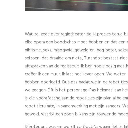
Wat zei zegt over regietheater zie ik precies terug 
elke opera een boodschap moet hebben en dat een m
nihilisme, seks, misogynie, geweld en, nog beter, se
seizoen: dat draaide om niets, Turandot bestaat niet
uitspraken van de regisseur: ‘Ik ben nooit bezig met
creëer ik een muur. Ik laat het liever open. We weten 
hebben doorleefd. Dus pas nadat we in de repetitie
we zeggen: Dít is het personage. Pas helemaal aan het
is die voorafgaand aan de repetities zijn plan al helem
repetitieruimte, in samenwerking met zijn zangers. Waa
geweld, waarbij een zoon bijkans zijn rouwende moed
Dieptepunt was en wordt
La Traviata
, waarin letter