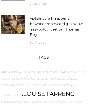
7 JUNI 2020
Violiste Julia Philippens
bewonderenswaardig in nieuw
jazzvioolconcert van Thomas
Beijer
5 JUNI 2022
TAGS
#NPORADIO4
4 BELLS FOR FREEDOM
7 MOUNTAIN RECORDS
. S-
E-D DANCE COMPANY
#DENIEUWEMUZE
* LESBO GEORGIY
DERBAS-RICHTER*
. ELIAS GRANDE
#LORENZOVIOTTI
{AUL
:LOUISE FARRENC
LEWIS
'T VEEM
@SCHUBERTLIEDEREN
40 STEMMEN
@CONTEMPORARYMUSIC