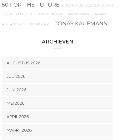
50 FOR THE FUTURE
20 JAAR MUZIEKGEBOUW AAN
'T IJ
12 CELLISTEN DER BERLINER PHILHARMONIKER
. KANAKO
: JONAS KAUFMANN
ABE
40E SYMFONIE MOZART
ARCHIEVEN
AUGUSTUS 2026
JULI 2026
JUNI 2026
MEI 2026
APRIL 2026
MAART 2026