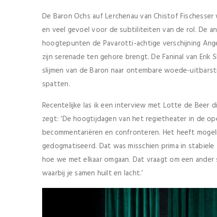
De Baron Ochs auf Lerchenau van Chistof Fischesse
en veel gevoel voor de subtiliteiten van de rol. De a
hoogtepunten de Pavarotti-achtige verschijning Ange
zijn serenade ten gehore brengt. De Faninal van Erik S
slijmen van de Baron naar ontembare woede-uitbarsti
spatten.
Recentelijke las ik een interview met Lotte de Beer d
zegt: ‘De hoogtijdagen van het regietheater in de ope
becommentariëren en confronteren. Het heeft moge
gedogmatiseerd. Dat was misschien prima in stabiele ti
hoe we met elkaar omgaan. Dat vraagt om een ander so
waarbij je samen huilt en lacht.’