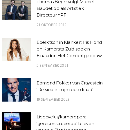
Thomas Beijer volgt Marcel
Baudet op als Artistiek
Directeur YPF
21 OKTOBER 2019
Edelkitsch in Klanken: Iris Hond
en Kamerata Zuid spelen
Einaudi in Het Concertgebouw
5 SEPTEMBER 2021
Edmond Fokker van Crayestein:
‘De viool is mijn rode draad’
19 SEPTEMBER 2023
Liedcyclus/kameropera
‘gereconstrueerde’ brieven