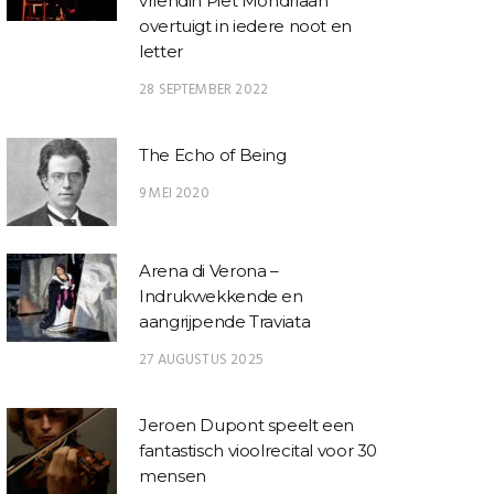
vriendin Piet Mondriaan
overtuigt in iedere noot en
letter
28 SEPTEMBER 2022
The Echo of Being
9 MEI 2020
Arena di Verona –
Indrukwekkende en
aangrijpende Traviata
27 AUGUSTUS 2025
Jeroen Dupont speelt een
fantastisch vioolrecital voor 30
mensen