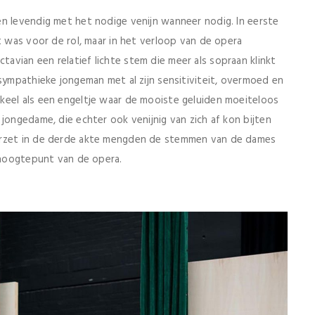
en levendig met het nodige venijn wanneer nodig. In eerste
t was voor de rol, maar in het verloop van de opera
vian een relatief lichte stem die meer als sopraan klinkt
 sympathieke jongeman met al zijn sensitiviteit, overmoed en
keel als een engeltje waar de mooiste geluiden moeiteloos
jongedame, die echter ook venijnig van zich af kon bijten
terzet in de derde akte mengden de stemmen van de dames
t hoogtepunt van de opera.