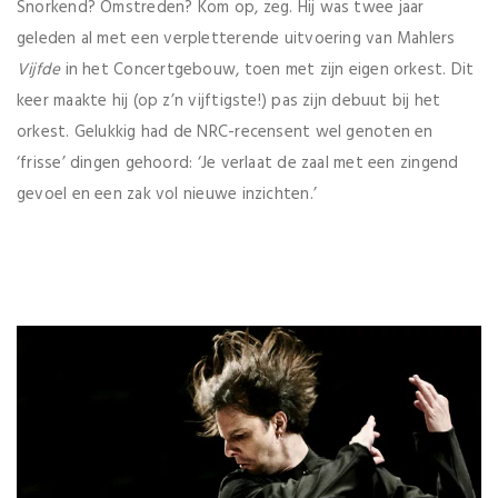
Snorkend? Omstreden? Kom op, zeg. Hij was twee jaar
geleden al met een verpletterende uitvoering van Mahlers
Vijfde
in het Concertgebouw, toen met zijn eigen orkest. Dit
keer maakte hij (op z’n vijftigste!) pas zijn debuut bij het
orkest. Gelukkig had de NRC-recensent wel genoten en
‘frisse’ dingen gehoord: ‘Je verlaat de zaal met een zingend
gevoel en een zak vol nieuwe inzichten.’