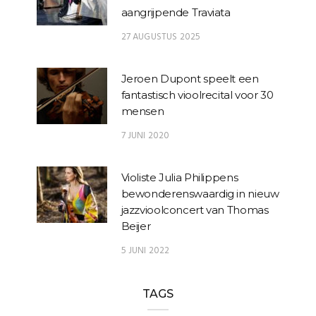
aangrijpende Traviata
27 AUGUSTUS 2025
Jeroen Dupont speelt een
fantastisch vioolrecital voor 30
mensen
7 JUNI 2020
Violiste Julia Philippens
bewonderenswaardig in nieuw
jazzvioolconcert van Thomas
Beijer
5 JUNI 2022
TAGS