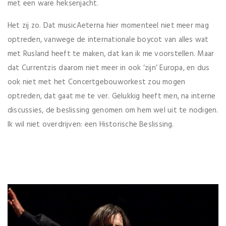
met een ware heksenjacht.
Het zij zo. Dat musicAeterna hier momenteel niet meer mag
optreden, vanwege de internationale boycot van alles wat
met Rusland heeft te maken, dat kan ik me voorstellen. Maar
dat Currentzis daarom niet meer in ook ‘zijn’ Europa, en dus
ook niet met het Concertgebouworkest zou mogen
optreden, dat gaat me te ver. Gelukkig heeft men, na interne
discussies, de beslissing genomen om hem wel uit te nodigen.
Ik wil niet overdrijven: een Historische Beslissing.