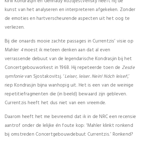
Kirill Kondrasjin en Gennady Rozdjestvensky heeft hij de
kunst van het analyseren en interpreteren afgekeken. Zonder
de emoties en hartverscheurende aspecten uit het oog te
verliezen.
Bij die onaards mooie zachte passages in Currentzis’ visie op
Mahler
4
moest ik meteen denken aan dat al even
verrassende debuut van de legendarische Kondrasjin bij het
Concertgebouworkest in 1968. Hij repeteerde toen de
Zesde
symfonie
van Sjostakovitsj. ‘
Leiser, leiser. Nein! Nóch leiser
!,’
riep Kondrasjin bijna wanhopig uit. Het is een van de weinige
repetitiefragmenten die (in beeld) bewaard zijn gebleven.
Currentzis heeft het dus niet van een vreemde.
Daarom heeft het me bevreemd dat ik in de NRC een recensie
aantrof onder de lelijke én foute kop: ‘Mahler klinkt ronkend
bij omstreden Concertgebouwdebuut Currentzis.’ Ronkend?