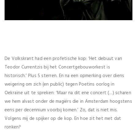
De Volkskrant had een profetische kop: ‘Het debuut van
Teodor Currentzis bij het Concertgebouworkest is
historisch.’ Plus 5 sterren. En na een opmerking over diens
weigering om zich (en public) tegen Poetins oorlog in
Oekraïne uit te spreken: ‘Maar na dit ene concert (…) scharen
we hem alvast onder de magiërs die in Amsterdam hoogstens
eens per decennium voorbij komen.’ Zo, dat is niet mis.
Volgens mij de spijker op de kop. En hoe zit het met dat
ronken?