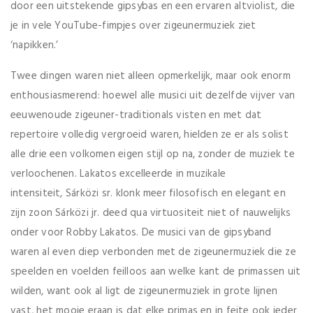
door een uitstekende gipsybas en een ervaren altviolist, die
je in vele YouTube-fimpjes over zigeunermuziek ziet
‘napikken.’
Twee dingen waren niet alleen opmerkelijk, maar ook enorm
enthousiasmerend: hoewel alle musici uit dezelfde vijver van
eeuwenoude zigeuner-traditionals visten en met dat
repertoire volledig vergroeid waren, hielden ze er als solist
alle drie een volkomen eigen stijl op na, zonder de muziek te
verloochenen. Lakatos excelleerde in muzikale
intensiteit, Sárközi sr. klonk meer filosofisch en elegant en
zijn zoon Sárközi jr. deed qua virtuositeit niet of nauwelijks
onder voor Robby Lakatos. De musici van de gipsyband
waren al even diep verbonden met de zigeunermuziek die ze
speelden en voelden feilloos aan welke kant de primassen uit
wilden, want ook al ligt de zigeunermuziek in grote lijnen
vast, het mooie eraan is dat elke primas en in feite ook ieder