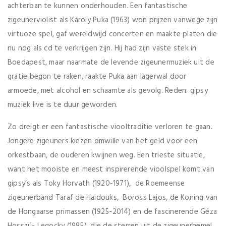
achterban te kunnen onderhouden. Een fantastische
zigeunerviolist als Károly Puka (1963) won prijzen vanwege zijn
virtuoze spel, gaf wereldwijd concerten en maakte platen die
nu nog als cd te verkrijgen zijn. Hij had zijn vaste stek in
Boedapest, maar naarmate de levende zigeunermuziek uit de
gratie begon te raken, raakte Puka aan lagerwal door
armoede, met alcohol en schaamte als gevolg. Reden: gipsy
muziek live is te duur geworden.
Zo dreigt er een fantastische viooltraditie verloren te gaan.
Jongere zigeuners kiezen omwille van het geld voor een
orkestbaan, de ouderen kwijnen weg. Een trieste situatie,
want het mooiste en meest inspirerende vioolspel komt van
gipsy’s als Toky Horvath (1920-1971), de Roemeense
zigeunerband Taraf de Haidouks, Boross Lajos, de Koning van
de Hongaarse primassen (1925-2014) en de fascinerende Géza