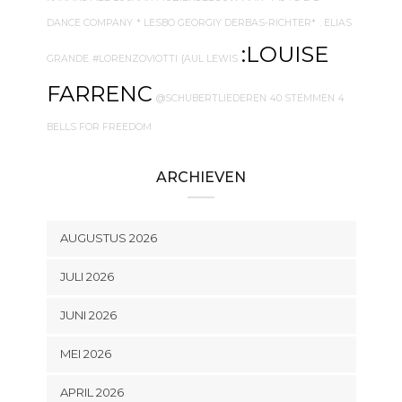
DANCE COMPANY
* LESBO GEORGIY DERBAS-RICHTER*
. ELIAS
:LOUISE
GRANDE
#LORENZOVIOTTI
{AUL LEWIS
FARRENC
@SCHUBERTLIEDEREN
40 STEMMEN
4
BELLS FOR FREEDOM
ARCHIEVEN
AUGUSTUS 2026
JULI 2026
JUNI 2026
MEI 2026
APRIL 2026