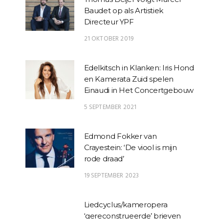
Baudet op als Artistiek
Directeur YPF
21 OKTOBER 2019
Edelkitsch in Klanken: Iris Hond
en Kamerata Zuid spelen
Einaudi in Het Concertgebouw
5 SEPTEMBER 2021
Edmond Fokker van
Crayestein: ‘De viool is mijn
rode draad’
19 SEPTEMBER 2023
Liedcyclus/kameropera
‘gereconstrueerde’ brieven