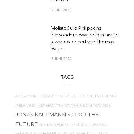
7 JUNI 2020
Violiste Julia Philippens
bewonderenswaardig in nieuw
jazzvioolconcert van Thomas
Beijer
5 JUNI 2022
TAGS
40E SYMFONIE MOZART
'T VEEM
12 CELLISTEN DER BERLINER
:
PHILHARMONIKER
@CONTEMPORARYMUSIC
#NPORADIO4
JONAS KAUFMANN
50 FOR THE
FUTURE
#DENIEUWEMUZE
7 MOUNTAIN RECORDS
.
KANAKO ABE
20 JAAR MUZIEKGEBOUW AAN 'T IJ
. S-E-D