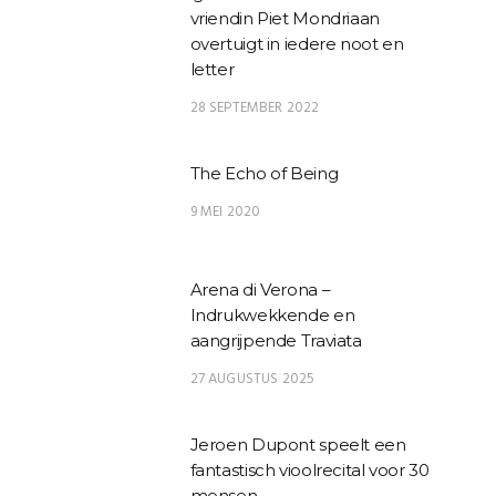
vriendin Piet Mondriaan
overtuigt in iedere noot en
letter
28 SEPTEMBER 2022
The Echo of Being
9 MEI 2020
Arena di Verona –
Indrukwekkende en
aangrijpende Traviata
27 AUGUSTUS 2025
Jeroen Dupont speelt een
fantastisch vioolrecital voor 30
mensen