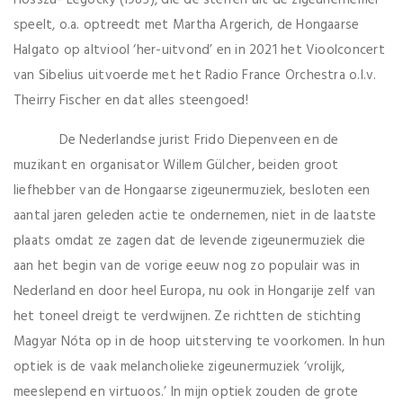
Hosszú- Legocky (1985), die de sterren uit de zigeunerhemel
speelt, o.a. optreedt met Martha Argerich, de Hongaarse
Halgato op altviool ‘her-uitvond’ en in 2021 het Vioolconcert
van Sibelius uitvoerde met het Radio France Orchestra o.l.v.
Theirry Fischer en dat alles steengoed!
De Nederlandse jurist Frido Diepenveen en de
muzikant en organisator Willem Gülcher, beiden groot
liefhebber van de Hongaarse zigeunermuziek, besloten een
aantal jaren geleden actie te ondernemen, niet in de laatste
plaats omdat ze zagen dat de levende zigeunermuziek die
aan het begin van de vorige eeuw nog zo populair was in
Nederland en door heel Europa, nu ook in Hongarije zelf van
het toneel dreigt te verdwijnen. Ze richtten de stichting
Magyar Nóta op in de hoop uitsterving te voorkomen. In hun
optiek is de vaak melancholieke zigeunermuziek ‘vrolijk,
meeslepend en virtuoos.’ In mijn optiek zouden de grote