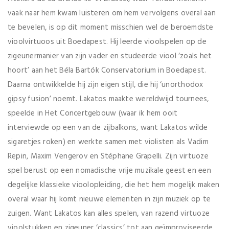
vaak naar hem kwam luisteren om hem vervolgens overal aan
te bevelen, is op dit moment misschien wel de beroemdste
vioolvirtuoos uit Boedapest. Hij leerde vioolspelen op de
zigeunermanier van zijn vader en studeerde viool ‘zoals het
hoort’ aan het Béla Bartók Conservatorium in Boedapest.
Daarna ontwikkelde hij zijn eigen stijl, die hij ‘unorthodox
gipsy fusion’ noemt. Lakatos maakte wereldwijd tournees,
speelde in Het Concertgebouw (waar ik hem ooit
interviewde op een van de zijbalkons, want Lakatos wilde
sigaretjes roken) en werkte samen met violisten als Vadim
Repin, Maxim Vengerov en Stéphane Grapelli. Zijn virtuoze
spel berust op een nomadische vrije muzikale geest en een
degelijke klassieke vioolopleiding, die het hem mogelijk maken
overal waar hij komt nieuwe elementen in zijn muziek op te
zuigen. Want Lakatos kan alles spelen, van razend virtuoze
vioolstukken en zigeuner ‘classics’ tot aan geïmproviseerde