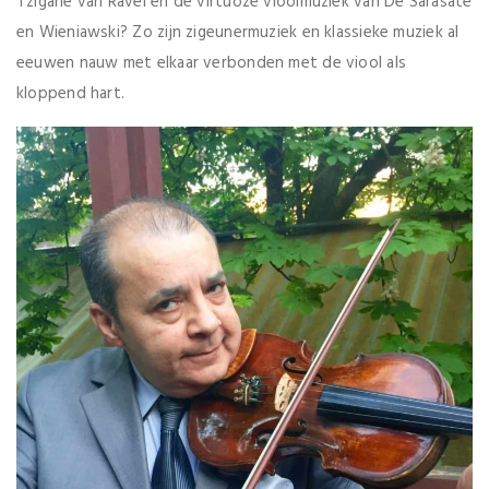
Tzigane van Ravel en de virtuoze vioolmuziek van De Sarasate
en Wieniawski? Zo zijn zigeunermuziek en klassieke muziek al
eeuwen nauw met elkaar verbonden met de viool als
kloppend hart.