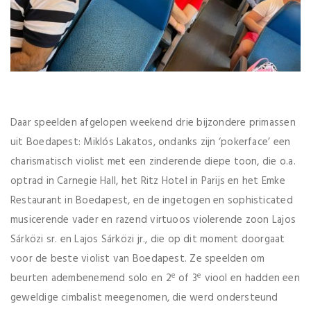
Daar speelden afgelopen weekend drie bijzondere primassen
uit Boedapest: Miklós Lakatos, ondanks zijn ‘pokerface’ een
charismatisch violist met een zinderende diepe toon, die o.a.
optrad in Carnegie Hall, het Ritz Hotel in Parijs en het Emke
Restaurant in Boedapest, en de ingetogen en sophisticated
musicerende vader en razend virtuoos violerende zoon Lajos
Sárközi sr. en Lajos Sárközi jr., die op dit moment doorgaat
voor de beste violist van Boedapest. Ze speelden om
e
e
beurten adembenemend solo en 2
of 3
viool en hadden een
geweldige cimbalist meegenomen, die werd ondersteund