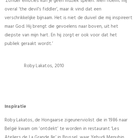
‘Zonder emoties kun je geen muziek spelen. Men noemt mij
overal ‘the devil’s fiddler’, maar ik vind dat een
verschrikkelijke bijnaam. Het is niet de duivel die mij inspireert
maar God. Hij brengt die gevoelens naar boven, uit het
diepste van mijn hart. En hij zorgt er ook voor dat het
publiek geraakt wordt.’
Roby Lakatos, 2010
Inspiratie
Roby Lakatos, de Hongaarse zigeunerviolist die in 1986 naar
België kwam om ‘ontdekt’ te worden in restaurant ‘Les
Ateliers de La Grande Ile’ in Brussel, waar Yehudi Menuhin