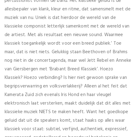
percussionist vormen dé band. Het klassieke geluid is de
allesbepaler van klank, kleur en ritme, dat samensmelt met de
muziek van nu. Uniek is dat hierdoor de wereld van de
klassieke componist letterlijk samenkomt met de wereld van
de artiest. Met als resultaat een nieuwe sound. Waarmee
klassiek toegankelijk wordt voor een breed publiek.’ Toe
maar, dat is niet niets. Gelukkig staan Beethoven of Brahms
nog niet in de concertagenda, maar wel Jett Rebel en Anneke
van Giersbergen met ‘Brabant Breed Klassiek’. Hoezo
Klassiek? Hoezo verbinding? Is hier niet gewoon sprake van
begripsverwarring en volksverlakkerij? Alleen al het feit dat
Kamerata Zuid zich evenals Iris Hond en haar vleugel
elektronisch laat versterken, maakt duidelijk dat dit alles met
klassieke muziek NIETS te maken heeft. Want het goedkope
geluid dat uit de speakers komt, staat haaks op alles waar
klassiek voor staat: subtiel, verfijnd, authentiek, expressief,