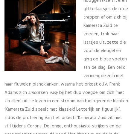
hooggehakte zilveren
glitterlaarsjes de rode
trappen af om zich bij
Kamerata Zuid te
voegen, trok haar
laarsjes uit, zette die
voor de vleugel en
ging op blote voeten
aan de slag. Een cello
vermengde zich met
haar fluwelen pianoklanken, waarna het orkest o.l.v. Frank
Adams zich
smooth
en
easy
bij het duo voegde om zich ‘met
z’n allen’ uit te leven in een stroom van biologerende klanken.
‘Kamerata Zuid speelt met klassiek! Letterlijk en figuurlijk’,
aldus de profilering van het orkest: ‘Kamerata Zuid zit niet
stil tijdens Corona. De jonge, enthousiaste strijkers en de