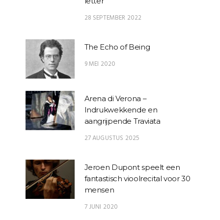
letter
28 SEPTEMBER 2022
The Echo of Being
9 MEI 2020
Arena di Verona –
Indrukwekkende en
aangrijpende Traviata
27 AUGUSTUS 2025
Jeroen Dupont speelt een
fantastisch vioolrecital voor 30
mensen
7 JUNI 2020