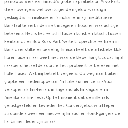
pianoloos werk van Einaudi’s grote inspiratiebron Arvo Pärt,
die er overigens wel overtuigend en geloofwaardig in
geslaagd is minimalisme en ‘simplisme’ in zijn meditatieve
klanktaal te verbinden met integere inhoud en waarachtige
betekenis. Het is het verschil tussen kunst en kitsch, tussen
Rembrandt en Bob Ross: Pärt ‘vertelt’ oprechte verhalen in
klank over stilte en bezieling, Einaudi heeft de artistieke klok
horen luiden maar weet niet waar de klepel hangt, zodat hij al
na-apend hetzelfde soort effect probeert te bereiken met
holle frases. Wat mij betreft vergeefs. Op weg naar buiten
grapte een medemopperaar: ‘In Italië kunnen ze Ein-Audi
verkopen als Ein-Ferrari, in Engeland als Ein-Jaguar en in
Amerika als Ein-Tesla. Op het moment dat de millenials
gerustgesteld en tevreden het Concertgebouw uitliepen,
stroomde alweer een nieuwe rij Einaudi en Hond-gangers de
hal binnen. Ieder zijn smaak.