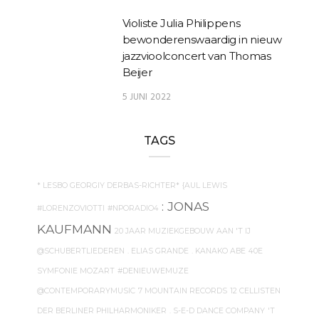
Violiste Julia Philippens
bewonderenswaardig in nieuw
jazzvioolconcert van Thomas
Beijer
5 JUNI 2022
TAGS
* LESBO GEORGIY DERBAS-RICHTER*
{AUL LEWIS
: JONAS
#LORENZOVIOTTI
#NPORADIO4
KAUFMANN
20 JAAR MUZIEKGEBOUW AAN 'T IJ
@SCHUBERTLIEDEREN
. ELIAS GRANDE
. KANAKO ABE
40E
SYMFONIE MOZART
#DENIEUWEMUZE
@CONTEMPORARYMUSIC
7 MOUNTAIN RECORDS
12 CELLISTEN
DER BERLINER PHILHARMONIKER
. S-E-D DANCE COMPANY
'T