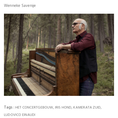
Wenneke Savenije
Tags :
,
,
,
HET CONCERTGEBOUW
IRIS HOND
KAMERATA ZUID
LUDOVICO EINAUDI