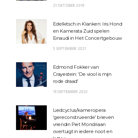
21 OKTOBER 2019
Edelkitsch in Klanken: Iris Hond
en Kamerata Zuid spelen
Einaudi in Het Concertgebouw
5 SEPTEMBER 2021
Edmond Fokker van
Crayestein: ‘De viool is mijn
rode draad’
19 SEPTEMBER 2023
Liedcyclus/kameropera
‘gereconstrueerde’ brieven
vriendin Piet Mondriaan
overtuigt in iedere noot en