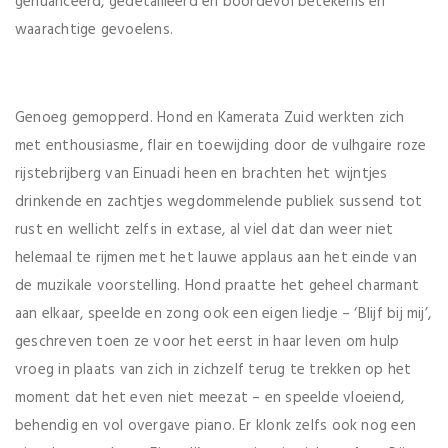
genuanceerd, gedetailleerd en boordevol betekenis en
waarachtige gevoelens.
Genoeg gemopperd. Hond en Kamerata Zuid werkten zich
met enthousiasme, flair en toewijding door de vulhgaire roze
rijstebrijberg van Einuadi heen en brachten het wijntjes
drinkende en zachtjes wegdommelende publiek sussend tot
rust en wellicht zelfs in extase, al viel dat dan weer niet
helemaal te rijmen met het lauwe applaus aan het einde van
de muzikale voorstelling. Hond praatte het geheel charmant
aan elkaar, speelde en zong ook een eigen liedje – ‘Blijf bij mij’,
geschreven toen ze voor het eerst in haar leven om hulp
vroeg in plaats van zich in zichzelf terug te trekken op het
moment dat het even niet meezat – en speelde vloeiend,
behendig en vol overgave piano. Er klonk zelfs ook nog een