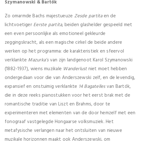
Szymanowski & Bartók
Zo omarmde Bachs majestueuze
Zesde partita
en de
lichtvoetiger
Eerste partita
, beiden glashelder gespeeld met
een even persoonlijke als emotioneel gekleurde
zeggingskracht, als een magische cirkel de beide andere
werken op het programma: de karakteristiek en sfeervol
verklankte
Mazurka’s
van zijn landgenoot Karol Szymanowski
(1882-1937), wiens muzikale
Wanderlust
niet moet hebben
ondergedaan voor die van Anderszewski zelf, en de levendig,
expansief en onstuimig verklankte
14 Bagatelles
van Bartók,
die in deze reeks pianostukken voor het eerst brak met de
romantische traditie van Liszt en Brahms, door te
experimenteren met elementen van de door hemzelf met een
fonograaf vastgelegde Hongaarse volksmuziek. Het
metafysische verlangen naar het ontsluiten van nieuwe
muzikale horizonnen maakt ook Anderszewski, om