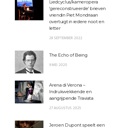
Liedcyclus/kameropera
‘gereconstrueerde’ brieven
vriendin Piet Mondriaan
overtuigt in iedere noot en
letter
28 SEPTEMBER 2022
The Echo of Being
9 MEI 2020
Arena di Verona –
Indrukwekkende en
aangrijpende Traviata
27 AUGUSTUS 2025
Jeroen Dupont speelt een