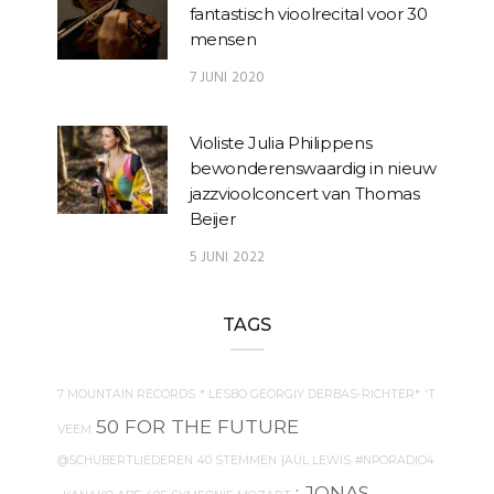
fantastisch vioolrecital voor 30
mensen
7 JUNI 2020
Violiste Julia Philippens
bewonderenswaardig in nieuw
jazzvioolconcert van Thomas
Beijer
5 JUNI 2022
TAGS
7 MOUNTAIN RECORDS
* LESBO GEORGIY DERBAS-RICHTER*
'T
50 FOR THE FUTURE
VEEM
@SCHUBERTLIEDEREN
40 STEMMEN
{AUL LEWIS
#NPORADIO4
: JONAS