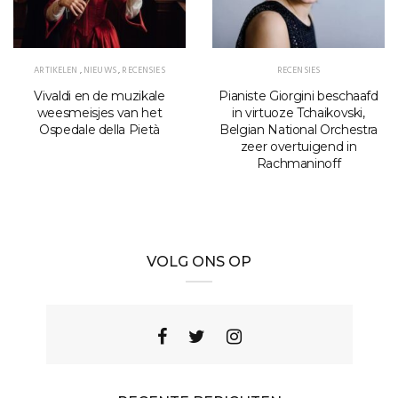
ARTIKELEN
,
NIEUWS
,
RECENSIES
RECENSIES
Vivaldi en de muzikale
Pianiste Giorgini beschaafd
weesmeisjes van het
in virtuoze Tchaikovski,
Ospedale della Pietà
Belgian National Orchestra
zeer overtuigend in
Rachmaninoff
VOLG ONS OP