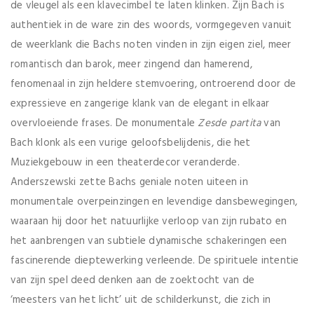
de vleugel als een klavecimbel te laten klinken. Zijn Bach is
authentiek in de ware zin des woords, vormgegeven vanuit
de weerklank die Bachs noten vinden in zijn eigen ziel, meer
romantisch dan barok, meer zingend dan hamerend,
fenomenaal in zijn heldere stemvoering, ontroerend door de
expressieve en zangerige klank van de elegant in elkaar
overvloeiende frases. De monumentale
Zesde partita
van
Bach klonk als een vurige geloofsbelijdenis, die het
Muziekgebouw in een theaterdecor veranderde.
Anderszewski zette Bachs geniale noten uiteen in
monumentale overpeinzingen en levendige dansbewegingen,
waaraan hij door het natuurlijke verloop van zijn rubato en
het aanbrengen van subtiele dynamische schakeringen een
fascinerende dieptewerking verleende. De spirituele intentie
van zijn spel deed denken aan de zoektocht van de
‘meesters van het licht’ uit de schilderkunst, die zich in