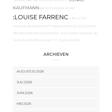
. KANAKO ABE
40E SYMFONIE MOZART
KAUFMANN
@CONTEMPORARYMUSIC
:LOUISE FARRENC
4 BELLS FOR
FREEDOM
#LORENZOVIOTTI
#DENIEUWEMUZE
12 CELLISTEN
DER BERLINER PHILHARMONIKER
. S-E-D DANCE COMPANY
20
JAAR MUZIEKGEBOUW AAN 'T IJ
. ELIAS GRANDE
ARCHIEVEN
AUGUSTUS 2026
JULI 2026
JUNI 2026
MEI 2026