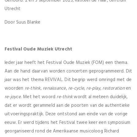
Gehoord: 2 en 3 september 2023, Kasteel de Haar, centrum
Utrecht
Door Suus Blanke
Festival Oude Muziek Utrecht
Ieder jaar heeft het Festival Oude Muziek (FOM) een thema.
Aan de hand daarvan worden concerten geprogrammeerd. Dit
jaar was het thema REVIVAL. Dit begrip werd omringd met de
woorden
re-think
,
renaissance
,
re-cycle
,
re-play
,
restoration
en
re-joyce
. Met het woord
re-think
wordt al meteen duidelijk,
dat er wordt gerammeld aan de poorten van de authentieke
uitvoeringspraktijk. Deze ontstond aan einde van de vorige
eeuw. Er werd tijdens het Festival twee keer een symposium
georganiseerd rond de Amerikaanse musicoloog Richard