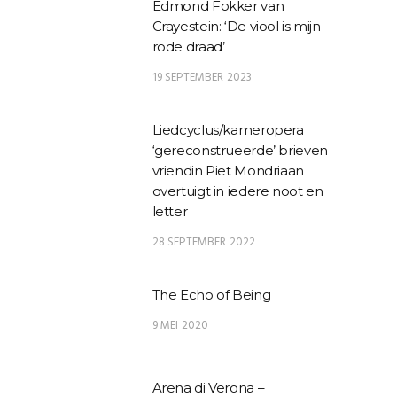
Edmond Fokker van
Crayestein: ‘De viool is mijn
rode draad’
19 SEPTEMBER 2023
Liedcyclus/kameropera
‘gereconstrueerde’ brieven
vriendin Piet Mondriaan
overtuigt in iedere noot en
letter
28 SEPTEMBER 2022
The Echo of Being
9 MEI 2020
Arena di Verona –