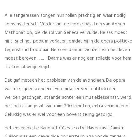
Alle zangeressen zongen hun rollen prachtig en waar nodig
soms hysterisch. Verder viel de mooie basstem van Adrien
Mathonat op, die de rol van Seneca vervulde. Helaas moest
hij al snel het podium verlaten, omdat hij in de opera politieke
tegenstand bood aan Nero en daarom zichzelf van het leven
moest beroven……… Daarna was er nog een rolletje voor hem
als Consul weggelegd.
Dat gaf meteen het probleem van de avond aan. De opera
was niet geënsceneerd. En omdat er veel dubbelrollen
werden gezongen, staande achter een muzieklessenaar, werd
de toch al lange zit van ruim 200 minuten, extra vermoeiend.
Gelukkig was er wel voor een boventiteling gezorgd.
Het ensemble Le Banquet Céleste o.l.v. klavecinist Damien
Guillon was een geweldige ondersteuning voor de zangers.