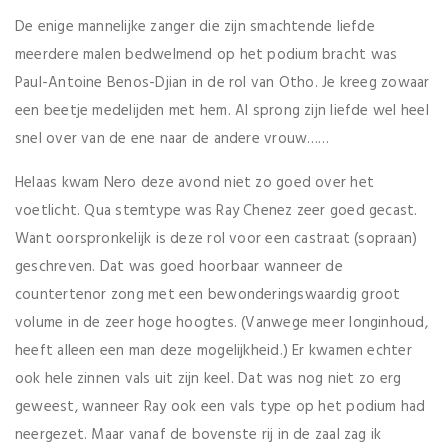
De enige mannelijke zanger die zijn smachtende liefde
meerdere malen bedwelmend op het podium bracht was
Paul-Antoine Benos-Djian in de rol van Otho. Je kreeg zowaar
een beetje medelijden met hem. Al sprong zijn liefde wel heel
snel over van de ene naar de andere vrouw……
Helaas kwam Nero deze avond niet zo goed over het
voetlicht. Qua stemtype was Ray Chenez zeer goed gecast.
Want oorspronkelijk is deze rol voor een castraat (sopraan)
geschreven. Dat was goed hoorbaar wanneer de
countertenor zong met een bewonderingswaardig groot
volume in de zeer hoge hoogtes. (Vanwege meer longinhoud,
heeft alleen een man deze mogelijkheid.) Er kwamen echter
ook hele zinnen vals uit zijn keel. Dat was nog niet zo erg
geweest, wanneer Ray ook een vals type op het podium had
neergezet. Maar vanaf de bovenste rij in de zaal zag ik