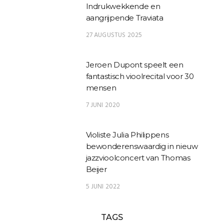
Indrukwekkende en
aangrijpende Traviata
27 AUGUSTUS 2025
Jeroen Dupont speelt een
fantastisch vioolrecital voor 30
mensen
7 JUNI 2020
Violiste Julia Philippens
bewonderenswaardig in nieuw
jazzvioolconcert van Thomas
Beijer
5 JUNI 2022
TAGS