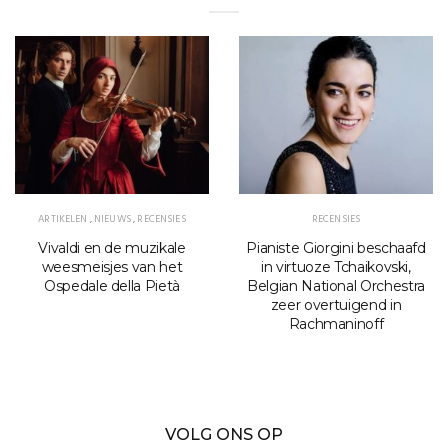
ARTIKELEN
,
NIEUWS
,
RECENSIES
RECENSIES
Vivaldi en de muzikale
Pianiste Giorgini beschaafd
weesmeisjes van het
in virtuoze Tchaikovski,
Ospedale della Pietà
Belgian National Orchestra
zeer overtuigend in
Rachmaninoff
VOLG ONS OP