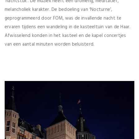
‘nachtstuk’. De muziek heeft een dromerig, meditatief,
melancholiek karakter. De bedoeling van ‘Nocturne’,
geprogrammeerd door FOM, was de invallende nacht te
ervaren tijdens een wandeling in de kasteeltuin van de Haar.
Afwisselend konden in het kasteel en de kapel concertjes
van een aantal minuten worden beluisterd.