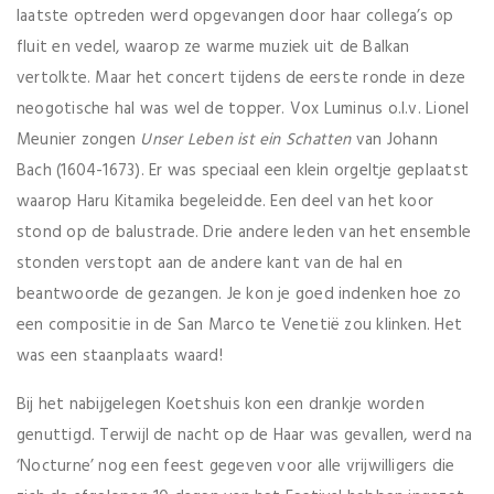
laatste optreden werd opgevangen door haar collega’s op
fluit en vedel, waarop ze warme muziek uit de Balkan
vertolkte. Maar het concert tijdens de eerste ronde in deze
neogotische hal was wel de topper. Vox Luminus o.l.v. Lionel
Meunier zongen
Unser Leben ist ein Schatten
van Johann
Bach (1604-1673). Er was speciaal een klein orgeltje geplaatst
waarop Haru Kitamika begeleidde. Een deel van het koor
stond op de balustrade. Drie andere leden van het ensemble
stonden verstopt aan de andere kant van de hal en
beantwoorde de gezangen. Je kon je goed indenken hoe zo
een compositie in de San Marco te Venetië zou klinken. Het
was een staanplaats waard!
Bij het nabijgelegen Koetshuis kon een drankje worden
genuttigd. Terwijl de nacht op de Haar was gevallen, werd na
‘Nocturne’ nog een feest gegeven voor alle vrijwilligers die