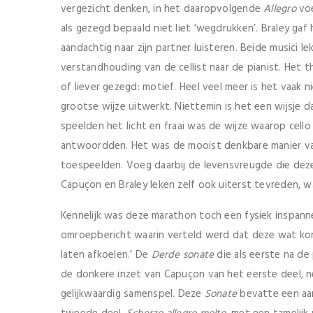
vergezicht denken, in het daaropvolgende
Allegro
voe
als gezegd bepaald niet liet ‘wegdrukken’. Braley gaf 
aandachtig naar zijn partner luisteren. Beide musici le
verstandhouding van de cellist naar de pianist. Het 
of liever gezegd: motief. Heel veel meer is het vaak n
grootse wijze uitwerkt. Niettemin is het een wijsje da
speelden het licht en fraai was de wijze waarop cell
antwoordden. Het was de mooist denkbare manier van
toespeelden. Voeg daarbij de levensvreugde die dez
Capuçon en Braley leken zelf ook uiterst tevreden, wa
Kennelijk was deze marathon toch een fysiek inspann
omroepbericht waarin verteld werd dat deze wat kort
laten afkoelen.’ De
Derde sonate
die als eerste na de
de donkere inzet van Capuçon van het eerste deel, ne
gelijkwaardig samenspel. Deze
Sonate
bevatte een aan