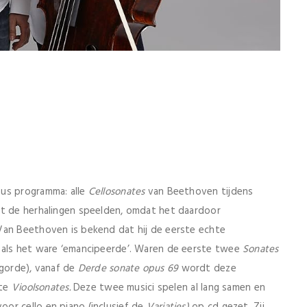
eus programma: alle
Cellosonates
van Beethoven tijdens
et de herhalingen speelden, omdat het daardoor
Van Beethoven is bekend dat hij de eerste echte
 als het ware ‘emancipeerde’. Waren de eerste twee
Sonates
lgorde), vanaf de
Derde sonate opus 69
wordt deze
ste
Vioolsonates.
Deze twee musici spelen al lang samen en
or cello en piano (inclusief de
Variaties)
op cd gezet. Zij