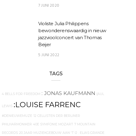
7 JUNI 2020
Violiste Julia Philippens
bewonderenswaardig in nieuw
jazzvioolconcert van Thomas
Beijer
5 JUNI 2022
TAGS
: JONAS KAUFMANN
4 BELLS FOR FREEDOM
{AUL
:LOUISE FARRENC
LEWIS
#DENIEUWEMUZE
12 CELLISTEN DER BERLINER
PHILHARMONIKER
40E SYMFONIE MOZART
7 MOUNTAIN
RECORDS
20 JAAR MUZIEKGEBOUW AAN 'T IJ
. ELIAS GRANDE