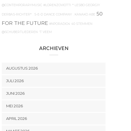
@CONTEMPORARYMUSIC
#LORENZOVIOTTI
* LESBO GEORGIY
50
DERBAS-RICHTER*
. S-E-D DANCE COMPANY
. KANAKO ABE
FOR THE FUTURE
#NPORADIO4
40 STEMMEN
@SCHUBERTLIEDEREN
'T VEEM
ARCHIEVEN
AUGUSTUS 2026
JULI 2026
JUNI 2026
MEI 2026
APRIL 2026
MAART 2026