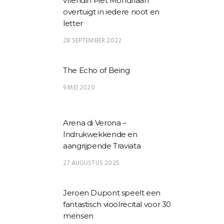
vriendin Piet Mondriaan
overtuigt in iedere noot en
letter
28 SEPTEMBER 2022
The Echo of Being
9 MEI 2020
Arena di Verona –
Indrukwekkende en
aangrijpende Traviata
27 AUGUSTUS 2025
Jeroen Dupont speelt een
fantastisch vioolrecital voor 30
mensen