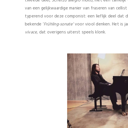
tweede deel
, Scherzo allegro molto,
met een tamelijk
van een gelijkwaardige manier van fraseren van cellist
typerend voor deze componist: een lieflijk deel dat 
bekende ‘
Fr
ühling-sonate’
voor viool denken. Het is j
vivace,
dat overigens uiterst speels klonk.