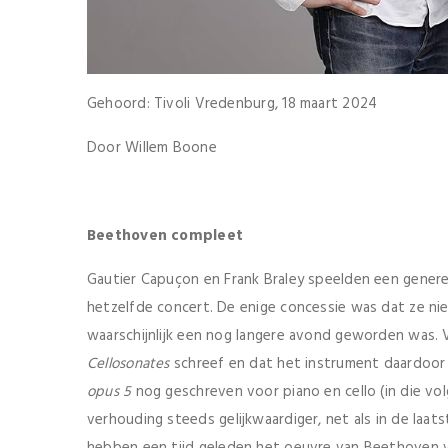
Gehoord: Tivoli Vredenburg, 18 maart 2024
Door Willem Boone
Beethoven compleet
Gautier Capuçon en Frank Braley speelden een gener
hetzelfde concert. De enige concessie was dat ze ni
waarschijnlijk een nog langere avond geworden was. 
Cellosonates
schreef en dat het instrument daardoor
opus 5
nog geschreven voor piano en cello (in die vo
verhouding steeds gelijkwaardiger, net als in de laat
hebben een tijd geleden het oeuvre van Beethoven vo