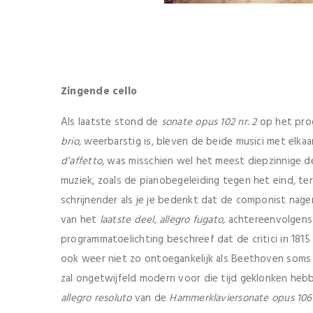
Zingende cello
Als laatste stond de
sonate opus 102 nr. 2
op het pro
brio,
weerbarstig is, bleven de beide musici met elkaa
d’affetto
, was misschien wel het meest diepzinnige d
muziek, zoals de pianobegeleiding tegen het eind, ter
schrijnender als je je bedenkt dat de componist nag
van het
laatste deel, allegro fugato,
achtereenvolgens 
programmatoelichting beschreef dat de critici in 181
ook weer niet zo ontoegankelijk als Beethoven soms a
zal ongetwijfeld modern voor die tijd geklonken hebbe
allegro resoluto
van de
Hammerklaviersonate opus 10