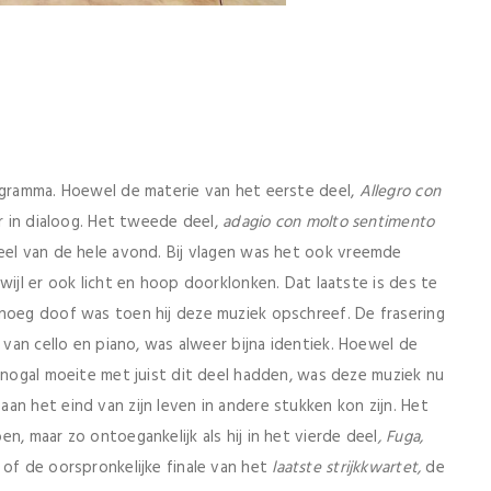
gramma. Hoewel de materie van het eerste deel,
Allegro con
r in dialoog. Het tweede deel,
adagio con molto sentimento
eel van de hele avond. Bij vlagen was het ook vreemde
wijl er ook licht en hoop doorklonken. Dat laatste is des te
enoeg doof was toen hij deze muziek opschreef. De frasering
van cello en piano, was alweer bijna identiek. Hoewel de
5 nogal moeite met juist dit deel hadden, was deze muziek nu
an het eind van zijn leven in andere stukken kon zijn. Het
n, maar zo ontoegankelijk als hij in het vierde deel
, Fuga,
6
of de oorspronkelijke finale van het
laatste strijkkwartet,
de