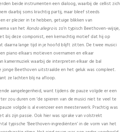
rden beide instrumenten een dialoog, waarbij de cellist zich
hem daarbij soms krachtig partij, maar bleef steeds
ken er plezier in te hebben, getuige blikken van
thema van het
Rondo allegro
is zo’n typisch Beethoven-wijsje,
iet bij deze componist, een kernachtig motief dat hij op
t daarna lange tijd in je hoofd blijft zitten. De twee musici
o en piano elkaars motieven overnamen en elkaar
 kamermuziek waarbij de interpreten elkaar de bal
e jonge Beethoven uitstraalde en het geluk was compleet.
nt ze lachten blij na afloop.
ende aangelegenheid, want tijdens de pauze volgde er een
er zou duren om ‘de spieren van de musici niet te veel te
 pauze volgde is al evenzeer een meesterwerk. Prachtig was
t als zijn passie. Ook hier was sprake van volstrekt
tal typische ‘Beethoven-ingrediënten’ in de vorm van het