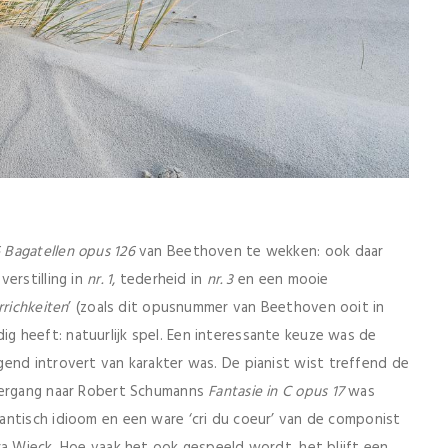
 Bagatellen opus 126
van Beethoven te wekken: ook daar
erstilling in
nr. 1
, tederheid in
nr. 3
en een mooie
rrichkeiten
’ (zoals dit opusnummer van Beethoven ooit in
 heeft: natuurlijk spel. Een interessante keuze was de
end introvert van karakter was. De pianist wist treffend de
vergang naar Robert Schumanns
Fantasie in C opus 17
was
antisch idioom en een ware ‘cri du coeur’ van de componist
ra Wieck. Hoe vaak het ook gespeeld wordt, het blijft een