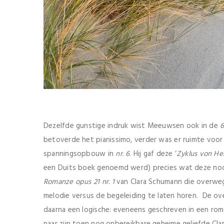
Dezelfde gunstige indruk wist Meeuwsen ook in de
6
betoverde het pianissimo, verder was er ruimte voor v
spanningsopbouw in
nr. 6
. Hij gaf deze ‘
Zyklus von He
een Duits boek genoemd werd) precies wat deze nodig
Romanze opus 21 nr. 1
van Clara Schumann die overweg
melodie versus de begeleiding te laten horen. De o
daarna een logische: eveneens geschreven in een rom
naar zijn toen nog onbereikbare geheime geliefde Cla