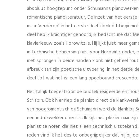
absoluut hoogtepunt onder Schumanns pianowerken e
romantische pianoliteratuur. De inzet van het eerste 
maar ‘verderop’ in het eerste deel klonk dit beginmo
deel heb ik krachtiger gehoord, ik bedacht me dat
klavierleeuw zoals Horowitz is. Hij lijkt juist meer 
in technische beheersing niet voor Horowitz onder, m
met sprongen in beide handen klonk niet geheel foutl
afbreuk aan zijn poëtische uitvoering. In het derde de
deel tot wat het is: een lang opgebouwd crescendo.
Het talrijk toegestroomde publiek reageerde enthous
Scriabin. Ook hier riep de pianist direct de klankwer
van hoogromantisch bij Schumann werd de klank bij Sc
een indrukwekkend recital. Ik kijk met plezier naar z
pianist te horen die niet alleen technisch uitstekend
reden vind ik het des te onbegrijpelijker dat hij bij 