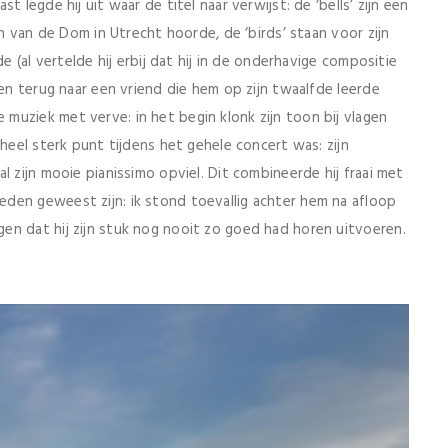
 legde hij uit waar de titel naar verwijst: de ‘bells’ zijn een
en van de Dom in Utrecht hoorde, de ‘birds’ staan voor zijn
e (al vertelde hij erbij dat hij in de onderhavige compositie
ren terug naar een vriend die hem op zijn twaalfde leerde
uziek met verve: in het begin klonk zijn toon bij vlagen
 heel sterk punt tijdens het gehele concert was: zijn
l zijn mooie pianissimo opviel. Dit combineerde hij fraai met
den geweest zijn: ik stond toevallig achter hem na afloop
en dat hij zijn stuk nog nooit zo goed had horen uitvoeren.