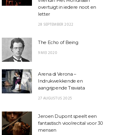
vriendin Piet Mondriaan
overtuigt in iedere noot en
letter
28 SEPTEMBER 2022
The Echo of Being
9 MEI 2020
Arena di Verona –
Indrukwekkende en
aangrijpende Traviata
27 AUGUSTUS 2025
Jeroen Dupont speelt een
fantastisch vioolrecital voor 30
mensen