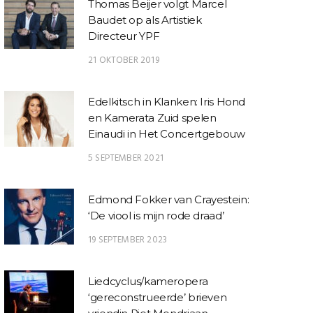
Thomas Beijer volgt Marcel
Baudet op als Artistiek
Directeur YPF
21 OKTOBER 2019
Edelkitsch in Klanken: Iris Hond
en Kamerata Zuid spelen
Einaudi in Het Concertgebouw
5 SEPTEMBER 2021
Edmond Fokker van Crayestein:
‘De viool is mijn rode draad’
19 SEPTEMBER 2023
Liedcyclus/kameropera
‘gereconstrueerde’ brieven