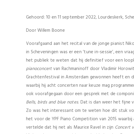
Gehoord: 10 en 11 september 2022, Lourdeskerk, Sch
Door Willem Boone
Voorafgaand aan het recital van de jonge pianist Niko
in Scheveningen was er een ‘tune in-sessie’, een vra
het publiek te weten dat hij definitief voor een loo
pianoconcert
van Rachmaninoff door Vladimir Horowitz
Grachtenfestival in Amsterdam gewonnen heeft en dat hi
waarbij hij acht concerten naar keuze mag programmer
ook voorafgegaan door een gesprek met de componist
Bells, birds and blue notes
. Dat is dan weer het fijne
Zo was het interessant om te weten hoe dit stuk vo
het voor de YPF Piano Competition van 2015 waarbij 
vertelde dat hij net als Maurice Ravel in zijn
Concert v