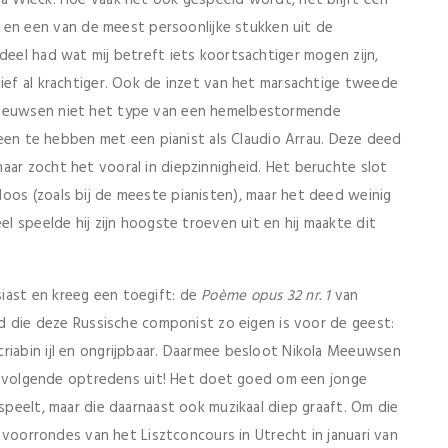
n een van de meest persoonlijke stukken uit de
deel had wat mij betreft iets koortsachtiger mogen zijn,
tief al krachtiger. Ook de inzet van het marsachtige tweede
 Meeuwsen niet het type van een hemelbestormende
gemeen te hebben met een pianist als Claudio Arrau. Deze deed
aar zocht het vooral in diepzinnigheid. Het beruchte slot
oos (zoals bij de meeste pianisten), maar het deed weinig
el speelde hij zijn hoogste troeven uit en hij maakte dit
iast en kreeg een toegift: de
Poème opus 32 nr. 1
van
eld die deze Russische componist zo eigen is voor de geest:
riabin ijl en ongrijpbaar. Daarmee besloot Nikola Meeuwsen
ijn volgende optredens uit! Het doet goed om een jonge
 speelt, maar die daarnaast ook muzikaal diep graaft. Om die
de voorrondes van het Lisztconcours in Utrecht in januari van