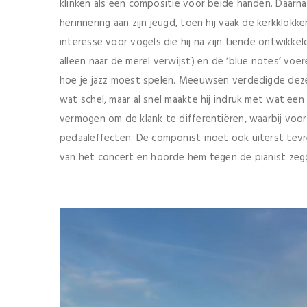
klinken als een compositie voor beide handen. Daarnaast
herinnering aan zijn jeugd, toen hij vaak de kerkklokk
interesse voor vogels die hij na zijn tiende ontwikkeld
alleen naar de merel verwijst) en de ‘blue notes’ voe
hoe je jazz moest spelen. Meeuwsen verdedigde deze m
wat schel, maar al snel maakte hij indruk met wat een
vermogen om de klank te differentiëren, waarbij voora
pedaaleffecten. De componist moet ook uiterst tevre
van het concert en hoorde hem tegen de pianist zegg