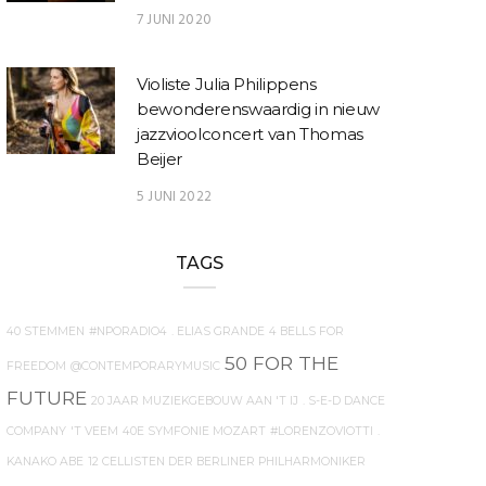
7 JUNI 2020
Violiste Julia Philippens
bewonderenswaardig in nieuw
jazzvioolconcert van Thomas
Beijer
5 JUNI 2022
TAGS
40 STEMMEN
#NPORADIO4
. ELIAS GRANDE
4 BELLS FOR
50 FOR THE
FREEDOM
@CONTEMPORARYMUSIC
FUTURE
20 JAAR MUZIEKGEBOUW AAN 'T IJ
. S-E-D DANCE
COMPANY
'T VEEM
40E SYMFONIE MOZART
#LORENZOVIOTTI
.
KANAKO ABE
12 CELLISTEN DER BERLINER PHILHARMONIKER