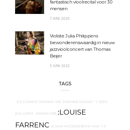
fantastisch vioolrecital voor 30
mensen
7 JUNI 2020
Violiste Julia Philippens
bewonderenswaardig in nieuw
jazzvioolconcert van Thomas
Beijer
5 JUNI 2022
TAGS
. S-E-D DANCE COMPANY
40E SYMFONIE MOZART
'T VEEM
:LOUISE
{AUL LEWIS
. KANAKO ABE
FARRENC
20 JAAR MUZIEKGEBOUW AAN 'T IJ