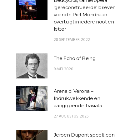
Liedcyclus/kameropera
‘gereconstrueerde’ brieven
vriendin Piet Mondriaan
overtuigt in iedere noot en
letter
28 SEPTEMBER 2022
The Echo of Being
9 MEI 2020
Arena di Verona –
Indrukwekkende en
aangrijpende Traviata
27 AUGUSTUS 2025
Jeroen Dupont speelt een