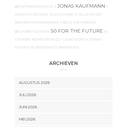
: JONAS KAUFMANN
@CONTEMPORARYMUSIC
7
MOUNTAIN RECORDS
. ELIAS GRANDE
12 CELLISTEN DER
BERLINER PHILHARMONIKER
4 BELLS FOR FREEDOM
50 FOR THE FUTURE
@SCHUBERTLIEDEREN
40
STEMMEN
#DENIEUWEMUZE
* LESBO GEORGIY DERBAS-
RICHTER*
#LORENZOVIOTTI
#NPORADIO4
ARCHIEVEN
AUGUSTUS 2026
JULI 2026
JUNI 2026
MEI 2026