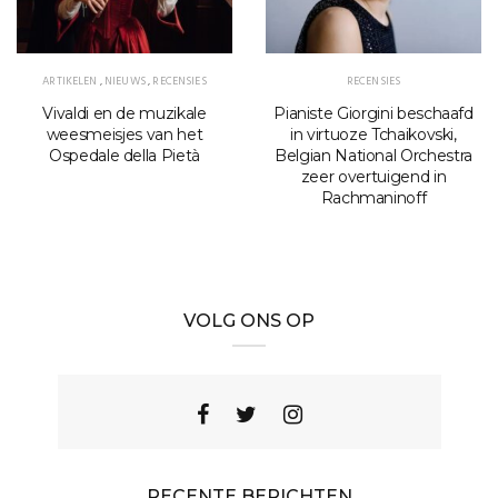
ARTIKELEN
,
NIEUWS
,
RECENSIES
RECENSIES
Vivaldi en de muzikale
Pianiste Giorgini beschaafd
weesmeisjes van het
in virtuoze Tchaikovski,
Ospedale della Pietà
Belgian National Orchestra
zeer overtuigend in
Rachmaninoff
VOLG ONS OP
RECENTE BERICHTEN