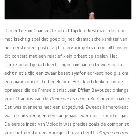
Dirigente Elim Chan zette direct bij de orkestinzet de toon
met krachtig spel dat goed bij het dramatische karakter van
het eerste deel paste. Zij had ervoor gekozen om althans in
dit concert met een relatief klein orkest te spelen. Het
slanke orkestgeluid deed aangenaam aan en bewees dat er
echt niet altijd een zwaar bezet symfonieorkest nodig is om
een pianoconcert te begeleiden. Het deed denken aan de
opnames die de Franse pianist Jean Efflam Bavouzet onlangs
voor Chandos van de
P
ianoconcerten
van Beethoven maakte.
Dat was eveneens met een uitgedund, Zweeds kamerorkest,
wat de uitvoeringen een aangenaam, wendbaar karakter gaf.
De eerste inzet van Volodin was precies zoals de componist
voor het eerste deel voorgeschreven heeft:
allegro con brio
.