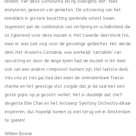
klinken. Van deze
Sinfonietta
zei hij overigens zelf: ‘Niet
analyseren, gewoon van genieten.’ De uitvoering van het
inmiddels in grotere bezetting spelende orkest kwam
tegemoet aan de combinatie van verfijning en schalksheid die
zo typerend voor deze muziek is. Het tweede deel klonk fris,
maar er was ook oog voor de gevoelige gedeeltes. Het derde
deel, het
Andante Cantabile,
was werkelijk ‘cantabile’ van
opvatting en door de lange lijnen had de muziek in dit deel
ook van een andere componist kunnen zijn. Het laatste deel,
très vite et très gai,
had dan weer de onmiskenbare Franse
charme en het geestige slot zorgde dat je de zaal met een
grote grijns op je gezicht verliet. Het is duidelijk dat chef-
dirigente Elim Chan en het Antwerp Symfony Orchestra elkaar
inspireren, dus hopelijk komen zij snel terug om in Amsterdam
te spelen!
Willem Boone