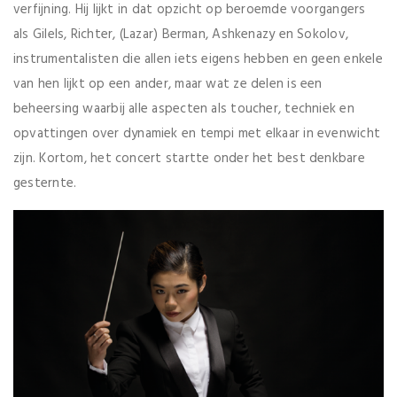
verfijning. Hij lijkt in dat opzicht op beroemde voorgangers
als Gilels, Richter, (Lazar) Berman, Ashkenazy en Sokolov,
instrumentalisten die allen iets eigens hebben en geen enkele
van hen lijkt op een ander, maar wat ze delen is een
beheersing waarbij alle aspecten als toucher, techniek en
opvattingen over dynamiek en tempi met elkaar in evenwicht
zijn. Kortom, het concert startte onder het best denkbare
gesternte.