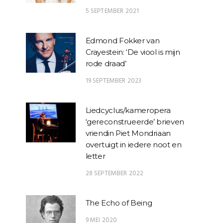
5 SEPTEMBER 2021
Edmond Fokker van
Crayestein: ‘De viool is mijn
rode draad’
19 SEPTEMBER 2023
Liedcyclus/kameropera
‘gereconstrueerde’ brieven
vriendin Piet Mondriaan
overtuigt in iedere noot en
letter
28 SEPTEMBER 2022
The Echo of Being
9 MEI 2020