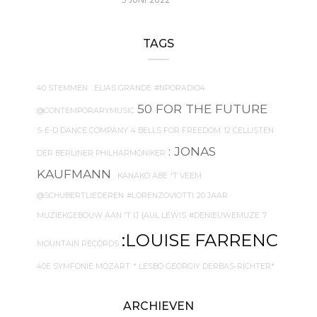
5 JUNI 2022
TAGS
40 STEMMEN
. ELIAS GRANDE
#NPORADIO4
50 FOR THE FUTURE
@CONTEMPORARYMUSIC
.
S-E-D DANCE COMPANY
4 BELLS FOR FREEDOM
12 CELLISTEN
: JONAS
DER BERLINER PHILHARMONIKER
KAUFMANN
. KANAKO ABE
'T VEEM
@SCHUBERTLIEDEREN
#LORENZOVIOTTI
20 JAAR
MUZIEKGEBOUW AAN 'T IJ
{AUL LEWIS
#DENIEUWEMUZE
7
:LOUISE FARRENC
MOUNTAIN RECORDS
40E SYMFONIE MOZART
* LESBO GEORGIY DERBAS-RICHTER*
ARCHIEVEN