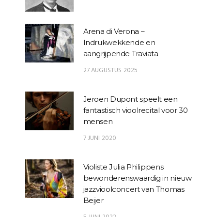
Arena di Verona –
Indrukwekkende en
aangrijpende Traviata
27 AUGUSTUS 2025
Jeroen Dupont speelt een
fantastisch vioolrecital voor 30
mensen
7 JUNI 2020
Violiste Julia Philippens
bewonderenswaardig in nieuw
jazzvioolconcert van Thomas
Beijer