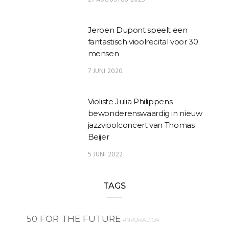
Jeroen Dupont speelt een
fantastisch vioolrecital voor 30
mensen
7 JUNI 2020
Violiste Julia Philippens
bewonderenswaardig in nieuw
jazzvioolconcert van Thomas
Beijer
5 JUNI 2022
TAGS
50 FOR THE FUTURE
#NPORADIO4