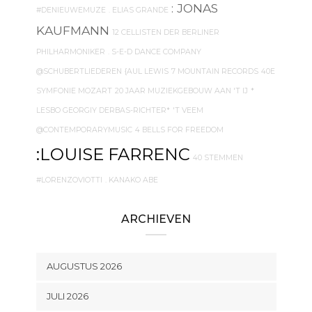
: JONAS
#DENIEUWEMUZE
. ELIAS GRANDE
KAUFMANN
12 CELLISTEN DER BERLINER
PHILHARMONIKER
. S-E-D DANCE COMPANY
@SCHUBERTLIEDEREN
{AUL LEWIS
7 MOUNTAIN RECORDS
40E
SYMFONIE MOZART
20 JAAR MUZIEKGEBOUW AAN 'T IJ
*
LESBO GEORGIY DERBAS-RICHTER*
'T VEEM
@CONTEMPORARYMUSIC
4 BELLS FOR FREEDOM
:LOUISE FARRENC
40 STEMMEN
#LORENZOVIOTTI
. KANAKO ABE
ARCHIEVEN
AUGUSTUS 2026
JULI 2026