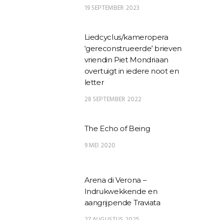
19 SEPTEMBER 2023
Liedcyclus/kameropera
‘gereconstrueerde’ brieven
vriendin Piet Mondriaan
overtuigt in iedere noot en
letter
28 SEPTEMBER 2022
The Echo of Being
9 MEI 2020
Arena di Verona –
Indrukwekkende en
aangrijpende Traviata
27 AUGUSTUS 2025