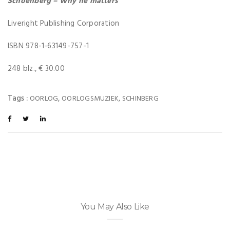
Schoenberg – Why he matters
Liveright Publishing Corporation
ISBN 978-1-63149-757-1
248 blz., € 30.00
Tags :
,
,
OORLOG
OORLOGSMUZIEK
SCHINBERG
You May Also Like