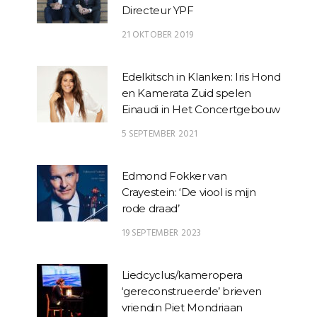
Directeur YPF
21 OKTOBER 2019
Edelkitsch in Klanken: Iris Hond
en Kamerata Zuid spelen
Einaudi in Het Concertgebouw
5 SEPTEMBER 2021
Edmond Fokker van
Crayestein: ‘De viool is mijn
rode draad’
19 SEPTEMBER 2023
Liedcyclus/kameropera
‘gereconstrueerde’ brieven
vriendin Piet Mondriaan