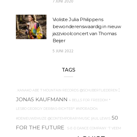
7 JUNI 2020
Violiste Julia Philippens
bewonderenswaardig in nieuw
jazzvioolconcert van Thomas
Beijer
5 JUNI 2022
TAGS
:
. KANAKO ABE
7 MOUNTAIN RECORDS
@SCHUBERTLIEDEREN
JONAS KAUFMANN
4 BELLS FOR FREEDOM
*
LESBO GEORGIY DERBAS-RICHTER*
#NPORADIO4
50
#DENIEUWEMUZE
@CONTEMPORARYMUSIC
{AUL LEWIS
FOR THE FUTURE
. S-E-D DANCE COMPANY
'T VEEM