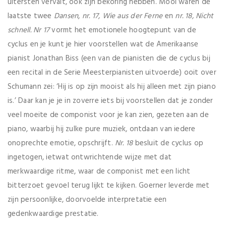
uitersten vervalt, ook zijn bekoring hebben. Mooi waren de
laatste twee
Dansen
,
nr. 17, Wie aus der Ferne
en
nr. 18, Nicht
schnell.
Nr 17
vormt het emotionele hoogtepunt van de
cyclus en je kunt je hier voorstellen wat de Amerikaanse
pianist Jonathan Biss (een van de pianisten die de cyclus bij
een recital in de Serie Meesterpianisten uitvoerde) ooit over
Schumann zei: ‘Hij is op zijn mooist als hij alleen met zijn piano
is.’ Daar kan je je in zoverre iets bij voorstellen dat je zonder
veel moeite de componist voor je kan zien, gezeten aan de
piano, waarbij hij zulke pure muziek, ontdaan van iedere
onoprechte emotie, opschrijft.
Nr. 18
besluit de cyclus op
ingetogen, ietwat ontwrichtende wijze met dat
merkwaardige ritme, waar de componist met een licht
bitterzoet gevoel terug lijkt te kijken. Goerner leverde met
zijn persoonlijke, doorvoelde interpretatie een
gedenkwaardige prestatie.