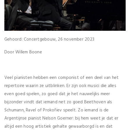
Gehoord: Concertgebouw, 26 november 2023
Door Willem Boone
Veel pianisten hebben een componist of een deel van het
repertoire waarin ze uitblinken. Er zijn ook musici die alles
even goed spelen, zo goed dat je het nauwelijks meer
bijzonder vindt dat iemand net zo goed Beethoven als
Schumann, Ravel of Prokofiev speelt. Zo iemand is de
Argentijnse pianist Nelson Goerner: bij hem weet je dat er
altijd een hoog artistiek gehalte gewaarborgd is en dat