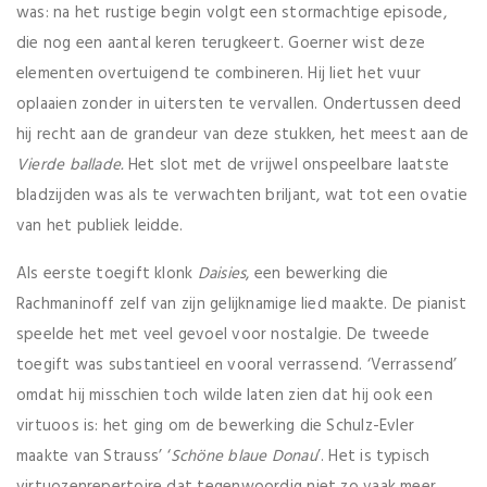
was: na het rustige begin volgt een stormachtige episode,
die nog een aantal keren terugkeert. Goerner wist deze
elementen overtuigend te combineren. Hij liet het vuur
oplaaien zonder in uitersten te vervallen. Ondertussen deed
hij recht aan de grandeur van deze stukken, het meest aan de
Vierde ballade.
Het slot met de vrijwel onspeelbare laatste
bladzijden was als te verwachten briljant, wat tot een ovatie
van het publiek leidde.
Als eerste toegift klonk
Daisies
, een bewerking die
Rachmaninoff zelf van zijn gelijknamige lied maakte. De pianist
speelde het met veel gevoel voor nostalgie. De tweede
toegift was substantieel en vooral verrassend. ‘Verrassend’
omdat hij misschien toch wilde laten zien dat hij ook een
virtuoos is: het ging om de bewerking die Schulz-Evler
maakte van Strauss’ ‘
Schöne blaue Donau
’. Het is typisch
virtuozenrepertoire dat tegenwoordig niet zo vaak meer