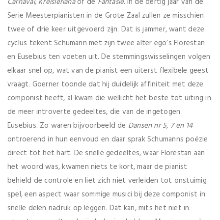
Carnaval, Kreisleriana
of de
Fantasie.
In de dertig jaar van de
Serie Meesterpianisten in de Grote Zaal zullen ze misschien
twee of drie keer uitgevoerd zijn. Dat is jammer, want deze
cyclus tekent Schumann met zijn twee alter ego’s Florestan
en Eusebius ten voeten uit. De stemmingswisselingen volgen
elkaar snel op, wat van de pianist een uiterst flexibele geest
vraagt. Goerner toonde dat hij duidelijk affiniteit met deze
componist heeft, al kwam die wellicht het beste tot uiting in
de meer introverte gedeeltes, die van de ingetogen
Eusebius. Zo waren bijvoorbeeld de
Dansen nr 5, 7 en 14
ontroerend in hun eenvoud en daar sprak Schumanns poëzie
direct tot het hart. De snelle gedeeltes, waar Florestan aan
het woord was, kwamen niets te kort, maar de pianist
behield de controle en liet zich niet verleiden tot onstuimig
spel, een aspect waar sommige musici bij deze componist in
snelle delen nadruk op leggen. Dat kan, mits het niet in