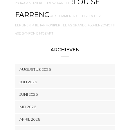
:LOUISE
20 JAAR MUZIEKGEBOUW AAN 'T IJ
FARRENC
40 STEMMEN
12 CELLISTEN DER
BERLINER PHILHARMONIKER
. ELIAS GRANDE
#LORENZOVIOTTI
40E SYMFONIE MOZART
ARCHIEVEN
AUGUSTUS 2026
JULI 2026
JUNI 2026
MEI 2026
APRIL 2026