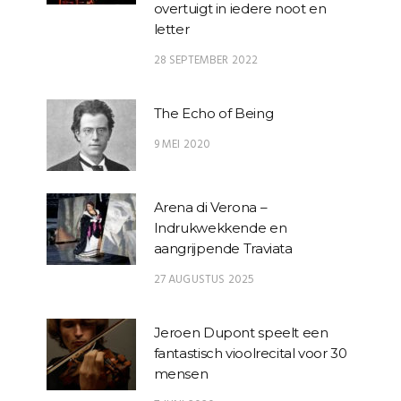
overtuigt in iedere noot en
letter
28 SEPTEMBER 2022
The Echo of Being
9 MEI 2020
Arena di Verona –
Indrukwekkende en
aangrijpende Traviata
27 AUGUSTUS 2025
Jeroen Dupont speelt een
fantastisch vioolrecital voor 30
mensen