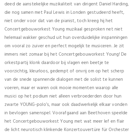
deed de aanstekelijke muzikaliteit van dirigent Daniel Harding,
die nog samen met Paul Lewis in Londen gestudeerd heeft,
niet onder voor dat van de pianist, toch kreeg hij het
Concertgebouworkest Young muzikaal gesproken net niet
helemaal wakker geschud uit hun overduidelijke inspanningen
om vooral zo zuiver en perfect mogelijk te musiceren. Je zit
immers niet zomaar bij het Concertgebouworkest Young! De
orkestpartij klonk daardoor bij vlagen een beetje te
voorzichtig, kleurloos, gedempt of onvrij om op het scherp
van de snede spannende dialogen met de solist te kunnen
voeren, maar er waren ook mooie momenten waarop alle
musici op het podium niet alleen verbroederden door hun
zwarte YOUNG-polo’s, maar ook daadwerkelijk elkaar vonden
in bevlogen samenspel. Voorafgaand aan Beethoven speelde
het Concertgebouworkest Young met wat meer lef en flair
de licht neurotisch klinkende Konzertouvertüre für Orchester