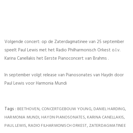
Volgende concert: op de
Zaterdagmatinee
van 25 september
speelt
Paul Lewis
met het
Radio Philharmonisch Orkest
o.l.v.
Karina Canellakis
het Eerste Pianoconcert van
Brahms
.
In september volgt release van Pianosonates van
Haydn
door
Paul Lewis
voor
Harmonia Mundi
Tags :
,
,
,
BEETHOVEN
CONCERTGEBOUW YOUNG
DANIEL HARDING
,
,
,
HARMONIA MUNDI
HAYDN PIANOSONATES
KARINA CANELLAKIS
,
,
PAUL LEWIS
RADIO FILHARMONISCH ORKEST
ZATERDAGMATINEE