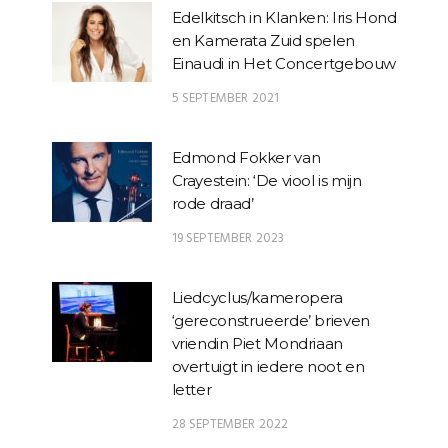
Edelkitsch in Klanken: Iris Hond
en Kamerata Zuid spelen
Einaudi in Het Concertgebouw
5 SEPTEMBER 2021
Edmond Fokker van
Crayestein: ‘De viool is mijn
rode draad’
19 SEPTEMBER 2023
Liedcyclus/kameropera
‘gereconstrueerde’ brieven
vriendin Piet Mondriaan
overtuigt in iedere noot en
letter
28 SEPTEMBER 2022