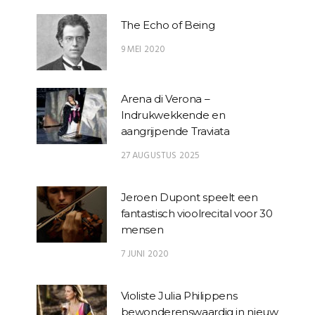
The Echo of Being
9 MEI 2020
Arena di Verona –
Indrukwekkende en
aangrijpende Traviata
27 AUGUSTUS 2025
Jeroen Dupont speelt een
fantastisch vioolrecital voor 30
mensen
7 JUNI 2020
Violiste Julia Philippens
bewonderenswaardig in nieuw