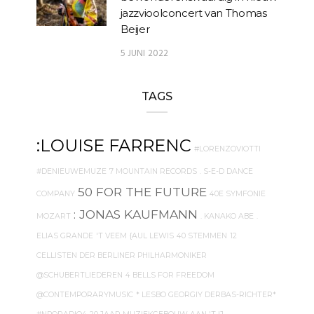
jazzvioolconcert van Thomas
Beijer
5 JUNI 2022
TAGS
:LOUISE FARRENC
#LORENZOVIOTTI
#DENIEUWEMUZE
7 MOUNTAIN RECORDS
. S-E-D DANCE
50 FOR THE FUTURE
COMPANY
40E SYMFONIE
: JONAS KAUFMANN
MOZART
. KANAKO ABE
.
ELIAS GRANDE
'T VEEM
{AUL LEWIS
40 STEMMEN
12
CELLISTEN DER BERLINER PHILHARMONIKER
@SCHUBERTLIEDEREN
4 BELLS FOR FREEDOM
@CONTEMPORARYMUSIC
* LESBO GEORGIY DERBAS-RICHTER*