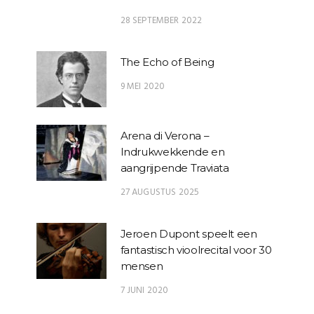
28 SEPTEMBER 2022
The Echo of Being
9 MEI 2020
Arena di Verona –
Indrukwekkende en
aangrijpende Traviata
27 AUGUSTUS 2025
Jeroen Dupont speelt een
fantastisch vioolrecital voor 30
mensen
7 JUNI 2020