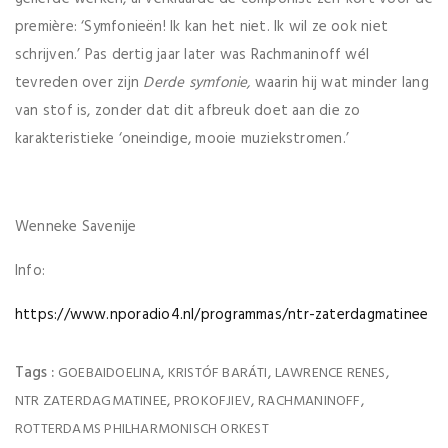
première: ‘Symfonieën! Ik kan het niet. Ik wil ze ook niet
schrijven.’ Pas dertig jaar later was Rachmaninoff wél
tevreden over zijn
Derde symfonie,
waarin hij wat minder lang
van stof is, zonder dat dit afbreuk doet aan die zo
karakteristieke ‘oneindige, mooie muziekstromen.’
Wenneke Savenije
Info:
https://www.nporadio4.nl/programmas/ntr-zaterdagmatinee
Tags :
,
,
,
GOEBAIDOELINA
KRISTÓF BARÁTI
LAWRENCE RENES
,
,
,
NTR ZATERDAGMATINEE
PROKOFJIEV
RACHMANINOFF
ROTTERDAMS PHILHARMONISCH ORKEST