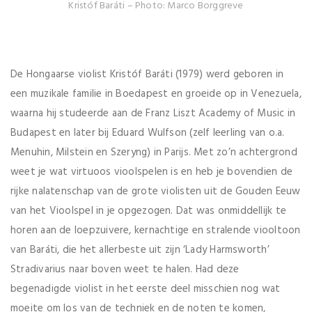
Kristóf Baráti – Photo: Marco Borggreve
De Hongaarse violist Kristóf Baráti (1979) werd geboren in
een muzikale familie in Boedapest en groeide op in Venezuela,
waarna hij studeerde aan de Franz Liszt Academy of Music in
Budapest en later bij Eduard Wulfson (zelf leerling van o.a.
Menuhin, Milstein en Szeryng) in Parijs. Met zo’n achtergrond
weet je wat virtuoos vioolspelen is en heb je bovendien de
rijke nalatenschap van de grote violisten uit de Gouden Eeuw
van het Vioolspel in je opgezogen. Dat was onmiddellijk te
horen aan de loepzuivere, kernachtige en stralende viooltoon
van Baráti, die het allerbeste uit zijn ‘Lady Harmsworth’
Stradivarius naar boven weet te halen. Had deze
begenadigde violist in het eerste deel misschien nog wat
moeite om los van de techniek en de noten te komen,