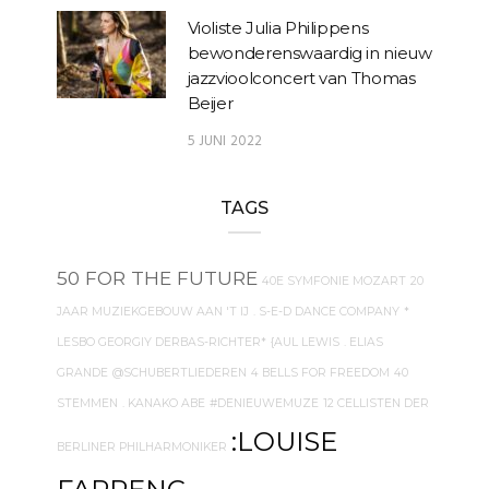
Violiste Julia Philippens
bewonderenswaardig in nieuw
jazzvioolconcert van Thomas
Beijer
5 JUNI 2022
TAGS
50 FOR THE FUTURE
40E SYMFONIE MOZART
20
JAAR MUZIEKGEBOUW AAN 'T IJ
. S-E-D DANCE COMPANY
*
LESBO GEORGIY DERBAS-RICHTER*
{AUL LEWIS
. ELIAS
GRANDE
@SCHUBERTLIEDEREN
4 BELLS FOR FREEDOM
40
STEMMEN
. KANAKO ABE
#DENIEUWEMUZE
12 CELLISTEN DER
:LOUISE
BERLINER PHILHARMONIKER