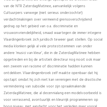
van de NTR ZaterdagMatinee, aanvankelijk volgens
Cultuurpers vanwege (niet serieus onderzochte!)
verdachtmakingen over vermeend grensoverschrijdend
gedrag op het gebied van o.a. discriminatie en
vrouwonvriendelijkheid, smaad waartegen de immer integere
Vlaardingenbroek zich juridisch teweer gaat stellen. Op social
media klonken gelijk al vele proteststemmen van onder
andere ‘musici van kleur’, die in de ZaterdagMatinee hebben
opgetreden en bij de artistiek directeur nog nooit ook maar
een zweem van racisme of discriminatie hadden kunnen
ontdekken. Vlaardingenbroek zelf maakte openbaar dat hij
opstapt omdat hij zich niet kan verenigen met de drastische
vermindering van subsidie voor zijn spraakmakende
ZaterdagMatinee, die al decennialang een modelvoorbeeld is
voor verrassend, avontuurlijk en kleurrijk programmeren op
hoog niveau, met aandacht voor het verleden maar vooral