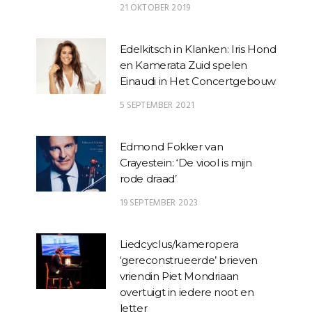
21 OKTOBER 2019
Edelkitsch in Klanken: Iris Hond
en Kamerata Zuid spelen
Einaudi in Het Concertgebouw
5 SEPTEMBER 2021
Edmond Fokker van
Crayestein: ‘De viool is mijn
rode draad’
19 SEPTEMBER 2023
Liedcyclus/kameropera
‘gereconstrueerde’ brieven
vriendin Piet Mondriaan
overtuigt in iedere noot en
letter