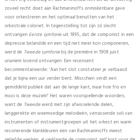
zoveel recht doet aan Rachmaninoffs onmiskenbare gave
voor orkestreren en het optimaal benutten van het
orkestrale coloriet. In tegenstelling tot zijn zó slecht
ontvangen
Eerste symfonie
uit 1895, dat de componist in een
depressie belandde en een tijd niet meer kon componeren,
werd de
Tweede symfonie
bij de première in 1908 juist
unaniem lovend ontvangen. Een recensent
becommentarieerde: ‘Aan het slot constateer je verbaasd
dat je bijna een uur verder bent. Misschien vindt een
gemiddeld publiek dat aan de lange kant, maar hoe fris en
mooi is deze muziek!’ Het waren voorspellende woorden,
want de
Tweede
werd met zijn afwisselende delen,
langgerekte en weemoedige melodieën, verrassende soli van
instrumenten of instrumentgroepen uit het orkest en warm
resonerende klankkleuren een van Rachmaninoffs meest
geliefde werken, al verklaarde de componist zelf kort voor de