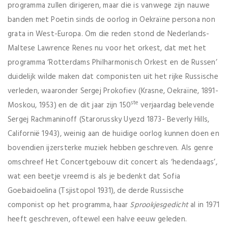
programma zullen dirigeren, maar die is vanwege zijn nauwe
banden met Poetin sinds de oorlog in Oekraïne persona non
grata in West-Europa. Om die reden stond de Nederlands-
Maltese Lawrence Renes nu voor het orkest, dat met het
programma ‘Rotterdams Philharmonisch Orkest en de Russen’
duidelijk wilde maken dat componisten uit het rijke Russische
verleden, waaronder Sergej Prokofiev (Krasne, Oekraïne, 1891-
ste
Moskou, 1953) en de dit jaar zijn 150
verjaardag belevende
Sergej Rachmaninoff (Starorussky Uyezd 1873- Beverly Hills,
Californië 1943), weinig aan de huidige oorlog kunnen doen en
bovendien ijzersterke muziek hebben geschreven. Als genre
omschreef Het Concertgebouw dit concert als ‘hedendaags’,
wat een beetje vreemd is als je bedenkt dat Sofia
Goebaidoelina (Tsjistopol 1931), de derde Russische
componist op het programma, haar
Sprookjesgedicht
al in 1971
heeft geschreven, oftewel een halve eeuw geleden.