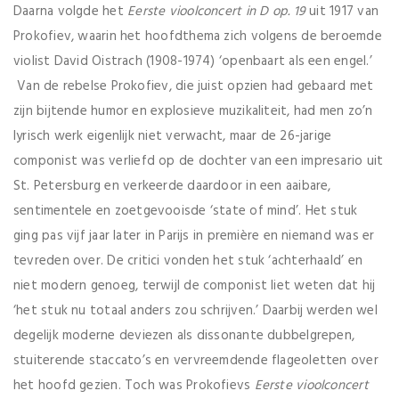
Daarna volgde het
Eerste vioolconcert in D op. 19
uit 1917 van
Prokofiev, waarin het hoofdthema zich volgens de beroemde
violist David Oistrach (1908-1974) ‘openbaart als een engel.’
Van de rebelse Prokofiev, die juist opzien had gebaard met
zijn bijtende humor en explosieve muzikaliteit, had men zo’n
lyrisch werk eigenlijk niet verwacht, maar de 26-jarige
componist was verliefd op de dochter van een impresario uit
St. Petersburg en verkeerde daardoor in een aaibare,
sentimentele en zoetgevooisde ‘state of mind’. Het stuk
ging pas vijf jaar later in Parijs in première en niemand was er
tevreden over. De critici vonden het stuk ‘achterhaald’ en
niet modern genoeg, terwijl de componist liet weten dat hij
‘het stuk nu totaal anders zou schrijven.’ Daarbij werden wel
degelijk moderne deviezen als dissonante dubbelgrepen,
stuiterende staccato’s en vervreemdende flageoletten over
het hoofd gezien. Toch was Prokofievs
Eerste vioolconcert