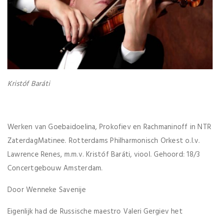
Kristóf Baráti
Werken van Goebaidoelina, Prokofiev en Rachmaninoff in NTR
ZaterdagMatinee. Rotterdams Philharmonisch Orkest o.l.v.
Lawrence Renes, m.m.v. Kristóf Baráti, viool. Gehoord: 18/3
Concertgebouw Amsterdam.
Door Wenneke Savenije
Eigenlijk had de Russische maestro Valeri Gergiev het