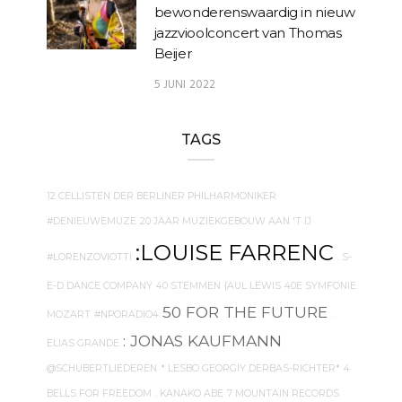
bewonderenswaardig in nieuw
jazzvioolconcert van Thomas
Beijer
5 JUNI 2022
TAGS
12 CELLISTEN DER BERLINER PHILHARMONIKER
#DENIEUWEMUZE
20 JAAR MUZIEKGEBOUW AAN 'T IJ
:LOUISE FARRENC
#LORENZOVIOTTI
. S-
E-D DANCE COMPANY
40 STEMMEN
{AUL LEWIS
40E SYMFONIE
50 FOR THE FUTURE
MOZART
#NPORADIO4
.
: JONAS KAUFMANN
ELIAS GRANDE
@SCHUBERTLIEDEREN
* LESBO GEORGIY DERBAS-RICHTER*
4
BELLS FOR FREEDOM
. KANAKO ABE
7 MOUNTAIN RECORDS