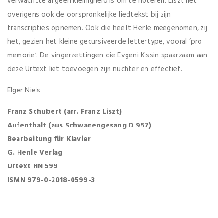
verwachtte al geen kleinigheid is om te noteren. Liszt liet
overigens ook de oorspronkelijke liedtekst bij zijn
transcripties opnemen. Ook die heeft Henle meegenomen, zij
het, gezien het kleine gecursiveerde lettertype, vooral ‘pro
memorie’. De vingerzettingen die Evgeni Kissin spaarzaam aan
deze Urtext liet toevoegen zijn nuchter en effectief.
Elger Niels
Franz Schubert (arr. Franz Liszt)
Aufenthalt (aus Schwanengesang D 957)
Bearbeitung für Klavier
G. Henle Verlag
Urtext HN 599
ISMN 979-0-2018-0599-3