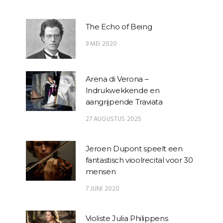
The Echo of Being
9 MEI 2020
Arena di Verona –
Indrukwekkende en
aangrijpende Traviata
27 AUGUSTUS 2025
Jeroen Dupont speelt een
fantastisch vioolrecital voor 30
mensen
7 JUNI 2020
Violiste Julia Philippens