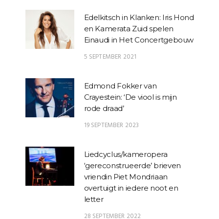
Edelkitsch in Klanken: Iris Hond
en Kamerata Zuid spelen
Einaudi in Het Concertgebouw
5 SEPTEMBER 2021
Edmond Fokker van
Crayestein: ‘De viool is mijn
rode draad’
19 SEPTEMBER 2023
Liedcyclus/kameropera
‘gereconstrueerde’ brieven
vriendin Piet Mondriaan
overtuigt in iedere noot en
letter
28 SEPTEMBER 2022