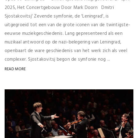
2025, Het Concertgebouw Door Mark Doorn Dmitri
Sjostakovitsj' Zevende symfonie, de 'Leningrad', is
uitgegroeid tot een van de grote iconen van de twintigste-
eeuwse muziekgeschiedenis. Lang gepresenteerd als een
muzikaal antwoord op de nazi-belegering van Leningrad,
openbaart de ware geschiedenis van het werk zich als veel
complexer. Sjostakovitsj begon de symfonie nog ...
READ MORE