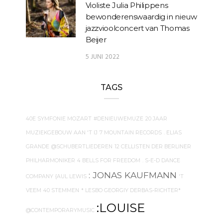
Violiste Julia Philippens
bewonderenswaardig in nieuw
jazzvioolconcert van Thomas
Beijer
5 JUNI 2022
TAGS
40E SYMFONIE MOZART
#DENIEUWEMUZE
20 JAAR
MUZIEKGEBOUW AAN 'T IJ
7 MOUNTAIN RECORDS
. ELIAS
GRANDE
@SCHUBERTLIEDEREN
12 CELLISTEN DER BERLINER
PHILHARMONIKER
4 BELLS FOR FREEDOM
. S-E-D DANCE
: JONAS KAUFMANN
COMPANY
{AUL LEWIS
'T
VEEM
40 STEMMEN
* LESBO GEORGIY DERBAS-RICHTER*
:LOUISE
@CONTEMPORARYMUSIC