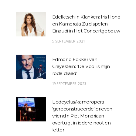
Edelkitsch in Klanken: Iris Hond
en Kamerata Zuid spelen
Einaudi in Het Concertgebouw
5 SEPTEMBER 2021
Edmond Fokker van
Crayestein: ‘De viool is mijn
rode draad’
19 SEPTEMBER 2023
Liedcyclus/kameropera
‘gereconstrueerde’ brieven
vriendin Piet Mondriaan
overtuigt in iedere noot en
letter