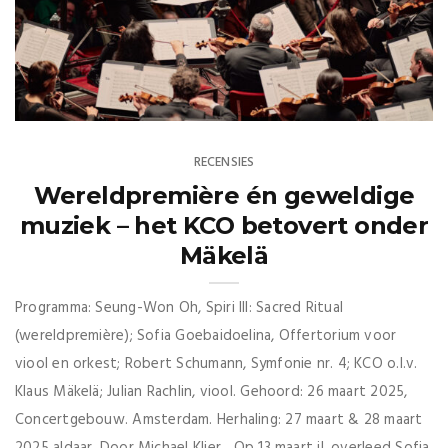
RECENSIES
Wereldpremière én geweldige
muziek – het KCO betovert onder
Mäkelä
Programma: Seung-Won Oh, Spiri III: Sacred Ritual
(wereldpremière); Sofia Goebaidoelina, Offertorium voor
viool en orkest; Robert Schumann, Symfonie nr. 4; KCO o.l.v.
Klaus Mäkelä; Julian Rachlin, viool. Gehoord: 26 maart 2025,
Concertgebouw. Amsterdam. Herhaling: 27 maart & 28 maart
2025 aldaar. Door Michael Klier Op 13 maart jl. overleed Sofia