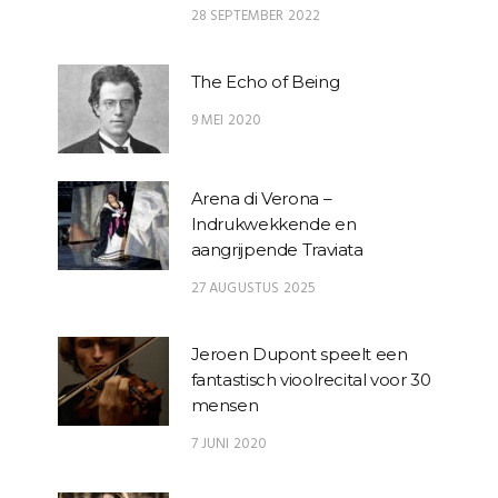
28 SEPTEMBER 2022
The Echo of Being
9 MEI 2020
Arena di Verona –
Indrukwekkende en
aangrijpende Traviata
27 AUGUSTUS 2025
Jeroen Dupont speelt een
fantastisch vioolrecital voor 30
mensen
7 JUNI 2020