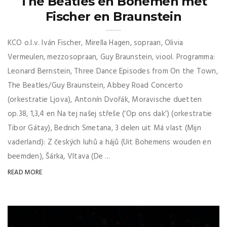
The Beatles én Bohemen met
Fischer en Braunstein
KCO o.l.v. Iván Fischer, Mirella Hagen, sopraan, Olivia
Vermeulen, mezzosopraan, Guy Braunstein, viool. Programma:
Leonard Bernstein, Three Dance Episodes from On the Town,
The Beatles/Guy Braunstein, Abbey Road Concerto
(orkestratie Ljova), Antonín Dvořák, Moravische duetten
op.38, 1,3,4 en Na tej našej střeše (‘Op ons dak’) (orkestratie
Tibor Gátay), Bedrich Smetana, 3 delen uit Má vlast (Mijn
vaderland): Z českých luhů a hájů (Uit Bohemens wouden en
beemden), Šárka, Vltava (De ...
READ MORE