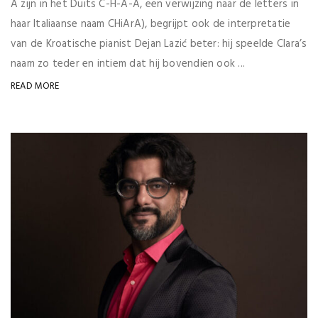
A zijn in het Duits C-H-A-A, een verwijzing naar de letters in
haar Italiaanse naam CHiArA), begrijpt ook de interpretatie
van de Kroatische pianist Dejan Lazić beter: hij speelde Clara’s
naam zo teder en intiem dat hij bovendien ook ...
READ MORE