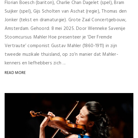
Florian Boesch (bariton), Charlie Chan Dagelet (spel), Bram
Suijker (spel), Gijs Scholten van Aschat (regie), Thomas den
Jonker (tekst en dramaturgie). Grote Zaal Concertgebouw,
Amsterdam. Gehoord: 8 mei 2025. Door Wenneke Savenije
Stoomcursus Mahler Hoe presenteer je ‘Der Fremde
Vertraute’ componist Gustav Mahler (1860-1911) in zijn
tweede muzikale thuisland, op zo’n manier dat Mahler-
kenners en liefhebbers zich ...
READ MORE