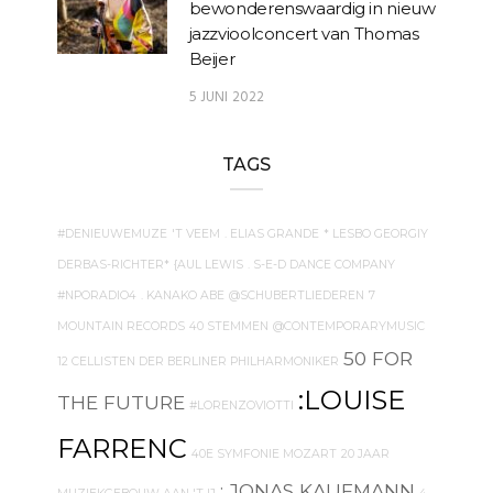
bewonderenswaardig in nieuw
jazzvioolconcert van Thomas
Beijer
5 JUNI 2022
TAGS
#DENIEUWEMUZE
'T VEEM
. ELIAS GRANDE
* LESBO GEORGIY
DERBAS-RICHTER*
{AUL LEWIS
. S-E-D DANCE COMPANY
#NPORADIO4
. KANAKO ABE
@SCHUBERTLIEDEREN
7
MOUNTAIN RECORDS
40 STEMMEN
@CONTEMPORARYMUSIC
50 FOR
12 CELLISTEN DER BERLINER PHILHARMONIKER
:LOUISE
THE FUTURE
#LORENZOVIOTTI
FARRENC
40E SYMFONIE MOZART
20 JAAR
: JONAS KAUFMANN