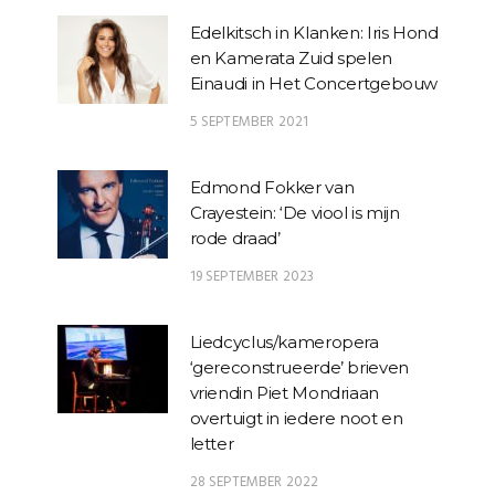
Edelkitsch in Klanken: Iris Hond
en Kamerata Zuid spelen
Einaudi in Het Concertgebouw
5 SEPTEMBER 2021
Edmond Fokker van
Crayestein: ‘De viool is mijn
rode draad’
19 SEPTEMBER 2023
Liedcyclus/kameropera
‘gereconstrueerde’ brieven
vriendin Piet Mondriaan
overtuigt in iedere noot en
letter
28 SEPTEMBER 2022