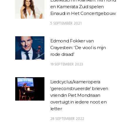
en Kamerata Zuid spelen
Einaudi in Het Concertgebouw
5 SEPTEMBER 2021
Edmond Fokker van
Crayestein: ‘De viool is mijn
rode draad’
19 SEPTEMBER 2023
Liedcyclus/kameropera
‘gereconstrueerde’ brieven
vriendin Piet Mondriaan
overtuigt in iedere noot en
letter
28 SEPTEMBER 2022