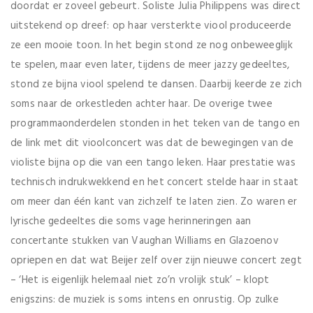
doordat er zoveel gebeurt. Soliste Julia Philippens was direct
uitstekend op dreef: op haar versterkte viool produceerde
ze een mooie toon. In het begin stond ze nog onbeweeglijk
te spelen, maar even later, tijdens de meer jazzy gedeeltes,
stond ze bijna viool spelend te dansen. Daarbij keerde ze zich
soms naar de orkestleden achter haar. De overige twee
programmaonderdelen stonden in het teken van de tango en
de link met dit vioolconcert was dat de bewegingen van de
violiste bijna op die van een tango leken. Haar prestatie was
technisch indrukwekkend en het concert stelde haar in staat
om meer dan één kant van zichzelf te laten zien. Zo waren er
lyrische gedeeltes die soms vage herinneringen aan
concertante stukken van Vaughan Williams en Glazoenov
opriepen en dat wat Beijer zelf over zijn nieuwe concert zegt
– ‘Het is eigenlijk helemaal niet zo’n vrolijk stuk’ – klopt
enigszins: de muziek is soms intens en onrustig. Op zulke