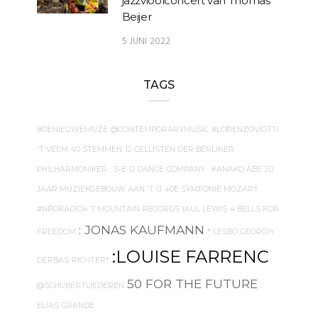
jazzvioolconcert van Thomas
Beijer
5 JUNI 2022
TAGS
#DENIEUWEMUZE
@CONTEMPORARYMUSIC
#LORENZOVIOTTI
'T VEEM
40 STEMMEN
12 CELLISTEN DER BERLINER
PHILHARMONIKER
. S-E-D DANCE COMPANY
. KANAKO ABE
20
JAAR MUZIEKGEBOUW AAN 'T IJ
40E SYMFONIE MOZART
#NPORADIO4
7 MOUNTAIN RECORDS
{AUL LEWIS
4 BELLS FOR
: JONAS KAUFMANN
FREEDOM
* LESBO GEORGIY
:LOUISE FARRENC
DERBAS-RICHTER*
50 FOR THE FUTURE
@SCHUBERTLIEDEREN
.
ELIAS GRANDE