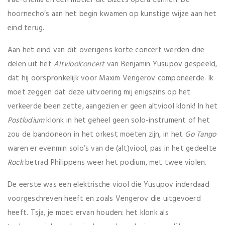
hoornecho’s aan het begin kwamen op kunstige wijze aan het
eind terug.
Aan het eind van dit overigens korte concert werden drie
delen uit het
Altvioolconcert
van Benjamin Yusupov gespeeld,
dat hij oorspronkelijk voor Maxim Vengerov componeerde. Ik
moet zeggen dat deze uitvoering mij enigszins op het
verkeerde been zette, aangezien er geen altviool klonk! In het
Postludium
klonk in het geheel geen solo-instrument of het
zou de bandoneon in het orkest moeten zijn, in het
Go Tango
waren er evenmin solo’s van de (alt)viool, pas in het gedeelte
Rock
betrad Philippens weer het podium, met twee violen.
De eerste was een elektrische viool die Yusupov inderdaad
voorgeschreven heeft en zoals Vengerov die uitgevoerd
heeft. Tsja, je moet ervan houden: het klonk als