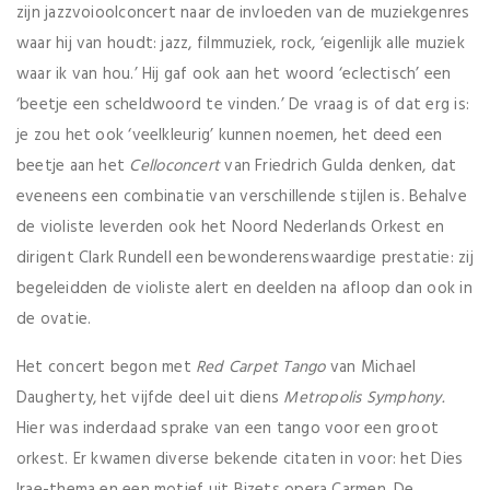
zijn jazzvoioolconcert naar de invloeden van de muziekgenres
waar hij van houdt: jazz, filmmuziek, rock, ‘eigenlijk alle muziek
waar ik van hou.’ Hij gaf ook aan het woord ‘eclectisch’ een
‘beetje een scheldwoord te vinden.’ De vraag is of dat erg is:
je zou het ook ‘veelkleurig’ kunnen noemen, het deed een
beetje aan het
Celloconcert
van Friedrich Gulda denken, dat
eveneens een combinatie van verschillende stijlen is. Behalve
de violiste leverden ook het Noord Nederlands Orkest en
dirigent Clark Rundell een bewonderenswaardige prestatie: zij
begeleidden de violiste alert en deelden na afloop dan ook in
de ovatie.
Het concert begon met
Red Carpet Tango
van Michael
Daugherty, het vijfde deel uit diens
Metropolis Symphony.
Hier was inderdaad sprake van een tango voor een groot
orkest. Er kwamen diverse bekende citaten in voor: het Dies
Irae-thema en een motief uit Bizets opera Carmen. De