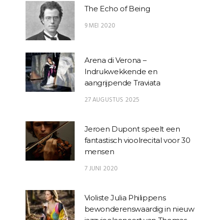
The Echo of Being
9 MEI 2020
Arena di Verona –
Indrukwekkende en
aangrijpende Traviata
27 AUGUSTUS 2025
Jeroen Dupont speelt een
fantastisch vioolrecital voor 30
mensen
7 JUNI 2020
Violiste Julia Philippens
bewonderenswaardig in nieuw