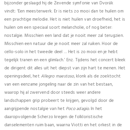
bijzonder geslaagd hij de Zevende symfonie van Dvorák
vindt: ‘Een meesterwerk. Er is niets zo mooi dan te huilen om
een prachtige melodie. Het is niet huilen van droefheid, het is
huilen om een speciaal soort melancholie, of nog beter:
nostalgie. Misschien een land dat je nooit meer zal terugzien.
Misschien een natuur die je nooit meer zal ruiken. Hoor de
cello-solo in het tweede deel … Het is zo mooi en je hebt
tegelijk tranen en een glimlach.’ Enz. Tijdens het concert bleek
de dirigent dit alles uit het diepst van zijn hart te menen. Het
openingsdeel, het
Allegro maestoso
, klonk als de zoektocht
van een eenzame jongeling naar de zin van het bestaan,
waarop hij al zwervend door steeds weer andere
landschappen grip probeert te krijgen, gevolgd door de
aangrijpende nostalgie van het
Poco adagio.
In het
daaropvolgende Scherzo kregen de folkloristische
danselementen ruim baan, waarna Viotti en het orkest in de