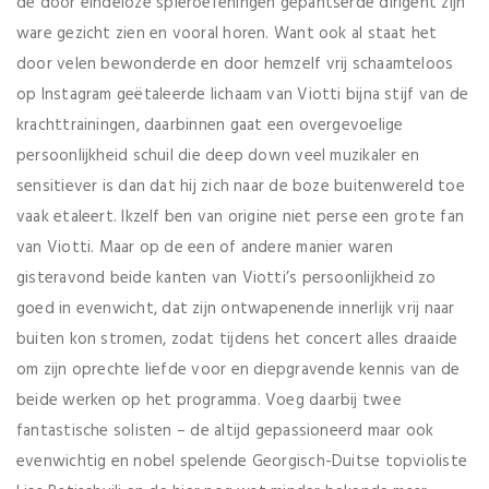
de door eindeloze spieroefeningen gepantserde dirigent zijn
ware gezicht zien en vooral horen. Want ook al staat het
door velen bewonderde en door hemzelf vrij schaamteloos
op Instagram geëtaleerde lichaam van Viotti bijna stijf van de
krachttrainingen, daarbinnen gaat een overgevoelige
persoonlijkheid schuil die deep down veel muzikaler en
sensitiever is dan dat hij zich naar de boze buitenwereld toe
vaak etaleert. Ikzelf ben van origine niet perse een grote fan
van Viotti. Maar op de een of andere manier waren
gisteravond beide kanten van Viotti’s persoonlijkheid zo
goed in evenwicht, dat zijn ontwapenende innerlijk vrij naar
buiten kon stromen, zodat tijdens het concert alles draaide
om zijn oprechte liefde voor en diepgravende kennis van de
beide werken op het programma. Voeg daarbij twee
fantastische solisten – de altijd gepassioneerd maar ook
evenwichtig en nobel spelende Georgisch-Duitse topvioliste