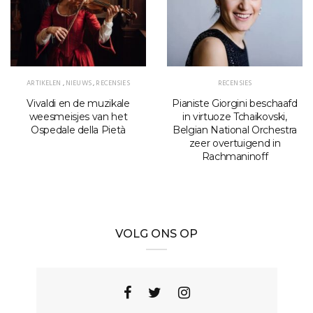
ARTIKELEN
,
NIEUWS
,
RECENSIES
RECENSIES
Vivaldi en de muzikale
Pianiste Giorgini beschaafd
weesmeisjes van het
in virtuoze Tchaikovski,
Ospedale della Pietà
Belgian National Orchestra
zeer overtuigend in
Rachmaninoff
VOLG ONS OP