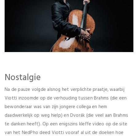
Nostalgie
Na de pauze volgde alsnog het verplichte praatje, waarbij
Viotti inzoomde op de verhouding tussen Brahms (die een
bewonderaar was van zijn jongere collega en hem
daadwerkelijk op weg hielp) en Dvorák (die veel aan Brahms
te danken heeft). Op een enigszins kleffe video op de site
van het NedPho deed Viotti vooraf al uit de doeken hoe