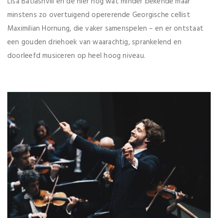
Lisa Batiashvili en de hier nog wat minder bekende maar
minstens zo overtuigend opererende Georgische cellist
Maximilian Hornung, die vaker samenspelen – en er ontstaat
een gouden driehoek van waarachtig, sprankelend en
doorleefd musiceren op heel hoog niveau.