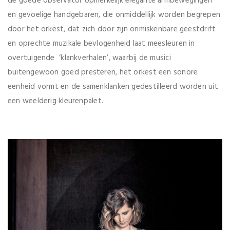
de goede observator opmerkelijk elegante armbewegingen
en gevoelige handgebaren, die onmiddellijk worden begrepen
door het orkest, dat zich door zijn onmiskenbare geestdrift
en oprechte muzikale bevlogenheid laat meesleuren in
overtuigende ‘klankverhalen’, waarbij de musici
buitengewoon goed presteren, het orkest een sonore
eenheid vormt en de samenklanken gedestilleerd worden uit
een weelderig kleurenpalet.