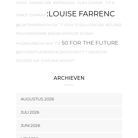
LEWIS
. KANAKO ABE
#NPORADIO4
. ELIAS GRANDE
. S-E-D
:LOUISE FARRENC
DANCE COMPANY
@CONTEMPORARYMUSIC
'T VEEM
12 CELLISTEN DER BERLINER
PHILHARMONIKER
#DENIEUWEMUZE
20 JAAR
50 FOR THE FUTURE
MUZIEKGEBOUW AAN 'T IJ
@SCHUBERTLIEDEREN
#LORENZOVIOTTI
7 MOUNTAIN
RECORDS
40E SYMFONIE MOZART
ARCHIEVEN
AUGUSTUS 2026
JULI 2026
JUNI 2026