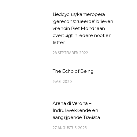
Liedcyclus/kameropera
‘gereconstrueerde’ brieven
vriendin Piet Mondriaan
overtuigt in iedere noot en
letter
28 SEPTEMBER 2022
The Echo of Being
9 MEI 2020
Arena di Verona –
Indrukwekkende en
aangrijpende Traviata
27 AUGUSTUS 2025