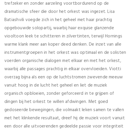
trefzeker en zonder aarzeling voortbordurend op de
dramatische sfeer die door het orkest was ingezet. Lisa
Batiashvili voegde zich in het geheel met haar prachtig
opgebouwde solopartij, waarbij haar exquise glanzende
viooltoon leek te schitteren in zilvertinten, terwijl Hornings
warme klank meer aan koper deed denken. De inzet van alle
instrumentgroepen in het orkest was optimaal en de solisten
voerden organische dialogen met elkaar en met het orkest,
waarbij alle passages prachtig in elkaar overvloeiden. Viotti
overzag bijna als een op de luchtstromen zwevende meeuw
vanuit hoog in de lucht het geheel en liet de muziek
organisch opbloeien, zonder geforceerd in te grijpen of
dingen bij het orkest te willen afdwingen. Met goed
gedoseerde bewegingen, die volmaakt leken samen te vallen
met het klinkende resultaat, dreef hij de muziek voort vanuit
een door alle uitvoerenden gedeelde passie voor integriteit