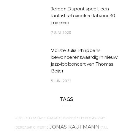
Jeroen Dupont speelt een
fantastisch vioolrecital voor 30
mensen
7 JUNI 2020
Violiste Julia Philippens
bewonderenswaardig in nieuw
jazzvioolconcert van Thomas
Beijer
5 JUNI 2022
TAGS
4 BELLS FOR FREEDOM
40 STEMMEN
* LESBO GEORGIY
: JONAS KAUFMANN
DERBAS-RICHTER*
{AUL