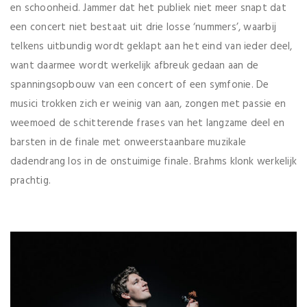
en schoonheid. Jammer dat het publiek niet meer snapt dat
een concert niet bestaat uit drie losse ‘nummers’, waarbij
telkens uitbundig wordt geklapt aan het eind van ieder deel,
want daarmee wordt werkelijk afbreuk gedaan aan de
spanningsopbouw van een concert of een symfonie. De
musici trokken zich er weinig van aan, zongen met passie en
weemoed de schitterende frases van het langzame deel en
barsten in de finale met onweerstaanbare muzikale
dadendrang los in de onstuimige finale. Brahms klonk werkelijk
prachtig.