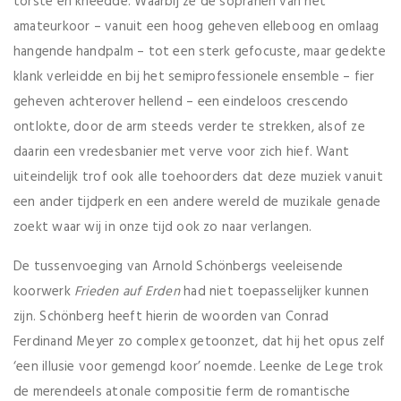
torste en kneedde. Waarbij ze de sopranen van het
amateurkoor – vanuit een hoog geheven elleboog en omlaag
hangende handpalm – tot een sterk gefocuste, maar gedekte
klank verleidde en bij het semiprofessionele ensemble – fier
geheven achterover hellend – een eindeloos crescendo
ontlokte, door de arm steeds verder te strekken, alsof ze
daarin een vredesbanier met verve voor zich hief. Want
uiteindelijk trof ook alle toehoorders dat deze muziek vanuit
een ander tijdperk en een andere wereld de muzikale genade
zoekt waar wij in onze tijd ook zo naar verlangen.
De tussenvoeging van Arnold Schönbergs veeleisende
koorwerk
Frieden auf Erden
had niet toepasselijker kunnen
zijn. Schönberg heeft hierin de woorden van Conrad
Ferdinand Meyer zo complex getoonzet, dat hij het opus zelf
‘een illusie voor gemengd koor’ noemde. Leenke de Lege trok
de merendeels atonale compositie ferm de romantische