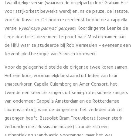
twaalfdelige versie (waarvan de orgelpartij door Graham Hair
voor strijkorkest bewerkt werd) en, na de pauze, de laatste,
voor de Russisch-Orthodoxe eredienst bedoelde a cappella
versie
Vyechnaya pamyat’ geroyam
. Koordirigente Leenke de
Lege deed met deze meesterproef haar Masterexamen aan
de HKU waar ze studeerde bij Rob Vermeulen – eveneens een
fervent pleitbezorger van Slavisch koorwerk.
Voor de gelegenheid stelde de dirigente twee koren samen.
Het ene koor, voornamelijk bestaand uit leden van haar
amateurkoren Capella Culemborg en Amer Consort, het
tweede een selectie zangers uit semi-professionele zangers
van ondermeer Cappella Amsterdam en de Rotterdamse
Laurenscantorij, waar de dirigente in het verleden ook zelf
gezongen heeft. Bassolist Bram Trouwborst (teven sterk
verbonden met Russische muziek) toonde zich een
authentiek en standvastig voorzanger, maar het was