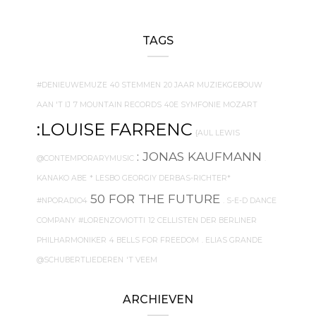
TAGS
#DENIEUWEMUZE
40 STEMMEN
20 JAAR MUZIEKGEBOUW
AAN 'T IJ
7 MOUNTAIN RECORDS
40E SYMFONIE MOZART
:LOUISE FARRENC
{AUL LEWIS
: JONAS KAUFMANN
@CONTEMPORARYMUSIC
.
KANAKO ABE
* LESBO GEORGIY DERBAS-RICHTER*
50 FOR THE FUTURE
#NPORADIO4
. S-E-D DANCE
COMPANY
#LORENZOVIOTTI
12 CELLISTEN DER BERLINER
PHILHARMONIKER
4 BELLS FOR FREEDOM
. ELIAS GRANDE
@SCHUBERTLIEDEREN
'T VEEM
ARCHIEVEN