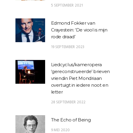
5 SEPTEMBER 2021
Edmond Fokker van
Crayestein: ‘De viool is mijn
rode draad’
19 SEPTEMBER 2023
Liedcyclus/kameropera
‘gereconstrueerde’ brieven
vriendin Piet Mondriaan
overtuigt in iedere noot en
letter
28 SEPTEMBER 2022
The Echo of Being
9 MEI 2020