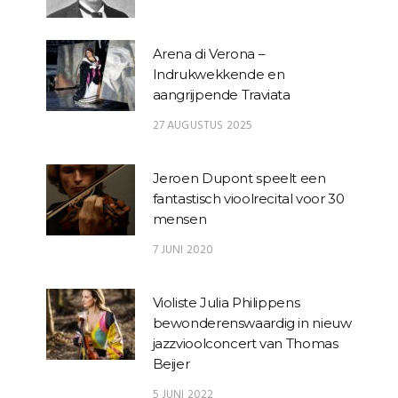
Arena di Verona –
Indrukwekkende en
aangrijpende Traviata
27 AUGUSTUS 2025
Jeroen Dupont speelt een
fantastisch vioolrecital voor 30
mensen
7 JUNI 2020
Violiste Julia Philippens
bewonderenswaardig in nieuw
jazzvioolconcert van Thomas
Beijer
5 JUNI 2022