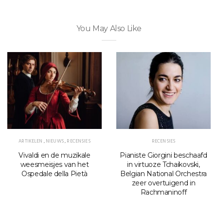
You May Also Like
ARTIKELEN
,
NIEUWS
,
RECENSIES
RECENSIES
Vivaldi en de muzikale
Pianiste Giorgini beschaafd
weesmeisjes van het
in virtuoze Tchaikovski,
Ospedale della Pietà
Belgian National Orchestra
zeer overtuigend in
Rachmaninoff