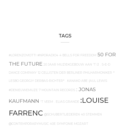
TAGS
50 FOR
#LORENZOVIOTTI
#NPORADIO4
4 BELLS FOR FREEDOM
THE FUTURE
20 JAAR MUZIEKGEBOUW AAN 'T IJ
. S-E-D
DANCE COMPANY
12 CELLISTEN DER BERLINER PHILHARMONIKER
*
LESBO GEORGIY DERBAS-RICHTER*
. KANAKO ABE
{AUL LEWIS
: JONAS
#DENIEUWEMUZE
7 MOUNTAIN RECORDS
:LOUISE
KAUFMANN
'T VEEM
. ELIAS GRANDE
FARRENC
@SCHUBERTLIEDEREN
40 STEMMEN
@CONTEMPORARYMUSIC
40E SYMFONIE MOZART