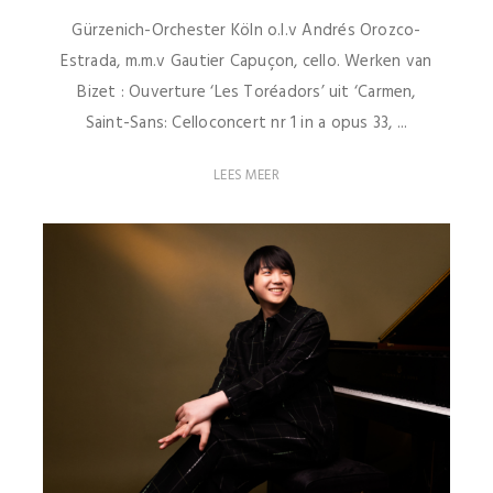
Gürzenich-Orchester Köln o.l.v Andrés Orozco-
Estrada, m.m.v Gautier Capuçon, cello. Werken van
Bizet : Ouverture ‘Les Toréadors’ uit ‘Carmen,
Saint-Sans: Celloconcert nr 1 in a opus 33, ...
LEES MEER