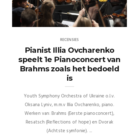
RECENSIES
Pianist Illia Ovcharenko
speelt 1e Pianoconcert van
Brahms zoals het bedoeld
is
Youth Symphony Orchestra of Ukraine o.l.v.
Oksana Lyniv, m.m.v Illia Ovcharenko, piano.
Werken van: Brahms (Eerste pianoconcert),
Resatsch (Reflections of hope) en Dvorak
(Achtste symfonie). ...