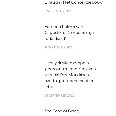
Einaudi in Het Concertgebouw
5 SEPTEMBER 2021
Edmond Fokker van
Crayestein: ‘De viool is mijn
rode draad’
19 SEPTEMBER 2023
Liedcyclus/kameropera
‘gereconstrueerde’ brieven
vriendin Piet Mondriaan
overtuigt in iedere noot en
letter
28 SEPTEMBER 2022
The Echo of Being