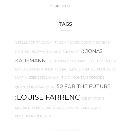
5 JUNI 2022
TAGS
4 BELLS FOR FREEDOM
'T VEEM
* LESBO GEORGIY DERBAS-
: JONAS
RICHTER*
#NPORADIO4
#LORENZOVIOTTI
KAUFMANN
. S-E-D DANCE COMPANY
12 CELLISTEN DER
BERLINER PHILHARMONIKER
{AUL LEWIS
#DENIEUWEMUZE
20
JAAR MUZIEKGEBOUW AAN 'T IJ
7 MOUNTAIN RECORDS
50 FOR THE FUTURE
@CONTEMPORARYMUSIC
:LOUISE FARRENC
40E SYMFONIE
MOZART
. ELIAS GRANDE
40 STEMMEN
. KANAKO ABE
@SCHUBERTLIEDEREN