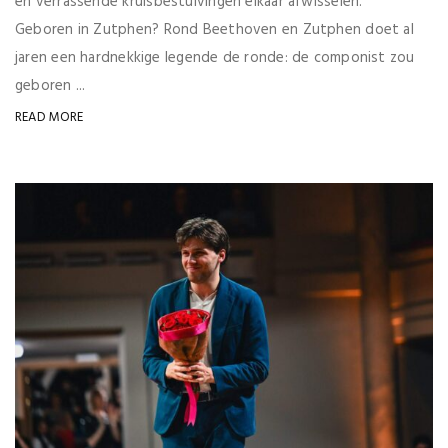
en verrassende kruisbestuivingen elkaar afwisselen.
Geboren in Zutphen? Rond Beethoven en Zutphen doet al
jaren een hardnekkige legende de ronde: de componist zou
geboren ...
READ MORE