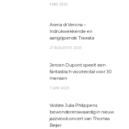
9 MEI 2020
Arena di Verona –
Indrukwekkende en
aangrijpende Traviata
27 AUGUSTUS 2025
Jeroen Dupont speelt een
fantastisch vioolrecital voor 30
mensen
7 JUNI 2020
Violiste Julia Philippens
bewonderenswaardig in nieuw
jazzvioolconcert van Thomas
Beijer