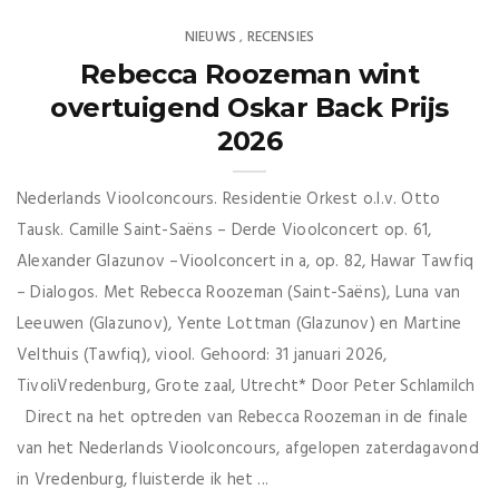
NIEUWS
RECENSIES
,
Rebecca Roozeman wint
overtuigend Oskar Back Prijs
2026
Nederlands Vioolconcours. Residentie Orkest o.l.v. Otto
Tausk. Camille Saint-Saëns – Derde Vioolconcert op. 61,
Alexander Glazunov –Vioolconcert in a, op. 82, Hawar Tawfiq
– Dialogos. Met Rebecca Roozeman (Saint-Saëns), Luna van
Leeuwen (Glazunov), Yente Lottman (Glazunov) en Martine
Velthuis (Tawfiq), viool. Gehoord: 31 januari 2026,
TivoliVredenburg, Grote zaal, Utrecht* Door Peter Schlamilch
Direct na het optreden van Rebecca Roozeman in de finale
van het Nederlands Vioolconcours, afgelopen zaterdagavond
in Vredenburg, fluisterde ik het ...