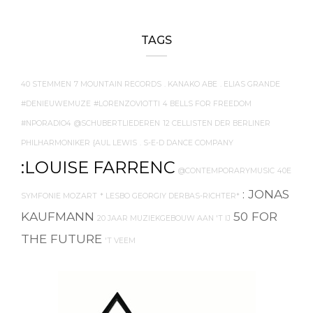
TAGS
40 STEMMEN
7 MOUNTAIN RECORDS
. KANAKO ABE
. ELIAS GRANDE
#DENIEUWEMUZE
#LORENZOVIOTTI
4 BELLS FOR FREEDOM
#NPORADIO4
@SCHUBERTLIEDEREN
12 CELLISTEN DER BERLINER
PHILHARMONIKER
{AUL LEWIS
. S-E-D DANCE COMPANY
:LOUISE FARRENC
@CONTEMPORARYMUSIC
40E
: JONAS
SYMFONIE MOZART
* LESBO GEORGIY DERBAS-RICHTER*
KAUFMANN
50 FOR
20 JAAR MUZIEKGEBOUW AAN 'T IJ
THE FUTURE
'T VEEM