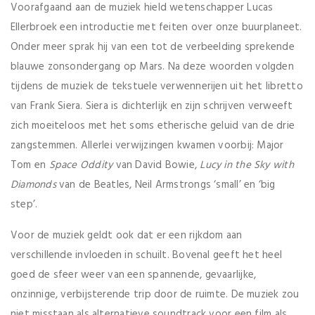
Voorafgaand aan de muziek hield wetenschapper Lucas
Ellerbroek een introductie met feiten over onze buurplaneet.
Onder meer sprak hij van een tot de verbeelding sprekende
blauwe zonsondergang op Mars. Na deze woorden volgden
tijdens de muziek de tekstuele verwennerijen uit het libretto
van Frank Siera. Siera is dichterlijk en zijn schrijven verweeft
zich moeiteloos met het soms etherische geluid van de drie
zangstemmen. Allerlei verwijzingen kwamen voorbij: Major
Tom en
Space Oddity
van David Bowie,
Lucy in the Sky with
Diamonds
van de Beatles, Neil Armstrongs ‘small’ en ‘big
step’.
Voor de muziek geldt ook dat er een rijkdom aan
verschillende invloeden in schuilt. Bovenal geeft het heel
goed de sfeer weer van een spannende, gevaarlijke,
onzinnige, verbijsterende trip door de ruimte. De muziek zou
niet misstaan als alternatieve soundtrack voor een film als