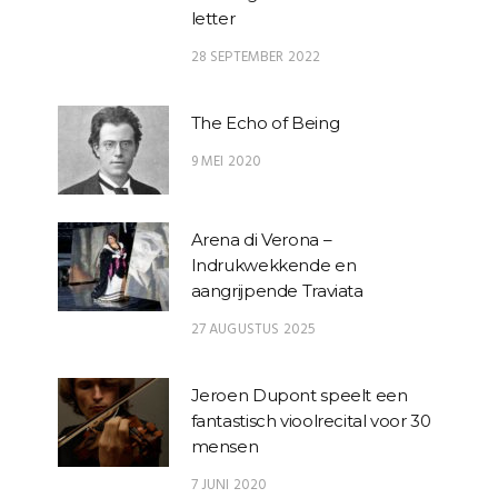
letter
28 SEPTEMBER 2022
The Echo of Being
9 MEI 2020
Arena di Verona –
Indrukwekkende en
aangrijpende Traviata
27 AUGUSTUS 2025
Jeroen Dupont speelt een
fantastisch vioolrecital voor 30
mensen
7 JUNI 2020