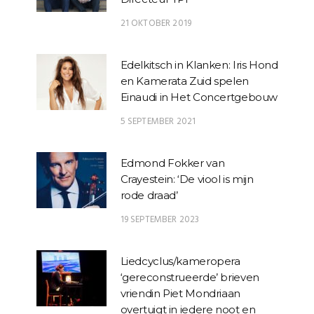
21 OKTOBER 2019
Edelkitsch in Klanken: Iris Hond
en Kamerata Zuid spelen
Einaudi in Het Concertgebouw
5 SEPTEMBER 2021
Edmond Fokker van
Crayestein: ‘De viool is mijn
rode draad’
19 SEPTEMBER 2023
Liedcyclus/kameropera
‘gereconstrueerde’ brieven
vriendin Piet Mondriaan
overtuigt in iedere noot en