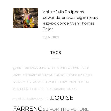
Violiste Julia Philippens
bewonderenswaardig in nieuw
jazzvioolconcert van Thomas
Beijer
5 JUNI 2022
TAGS
@CONTEMPORARYMUSIC
4 BELLS FOR FREEDOM
. S-E-D
DANCE COMPANY
40 STEMMEN
#LORENZOVIOTTI
* LESBO
GEORGIY DERBAS-RICHTER*
#DENIEUWEMUZE
'T VEEM
@SCHUBERTLIEDEREN
. ELIAS GRANDE
20 JAAR
:LOUISE
MUZIEKGEBOUW AAN 'T IJ
FARRENC
50 FOR THE FUTURE
.