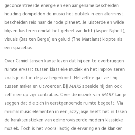
geconcentreerde energie en een aangename bescheiden
houding dompelden de musici het publiek in een allerminst
bescheiden reis naar de rode planeet. Je luisterde en wilde
blijven luisteren omdat het geheel van licht (Jasper Nijholt),
visuals (Bas ten Berge) en geluid (The Martians) klopte als
een spacebus.
Over Camiel Jansen kan je lezen dat hij een te overbruggen
ruimte ervaart tussen klassieke muziek en het improviseren
zoals je dat in de jazz tegenkomt. Hetzelfde gat ziet hij
tussen maker en uitvoerder. Bij
MARS
speelde hij dan ook
zelf mee op zijn contrabas. Over de muziek van
MARS
kan je
zeggen dat die zich in eerstgenoemde ruimte begeeft. Via
minimal music elementen in een jazzy jasje heeft het in fasen
de karakteristieken van geïmproviseerde modern klassieke
muziek. Toch is het vooral lastig de ervaring en de klanken