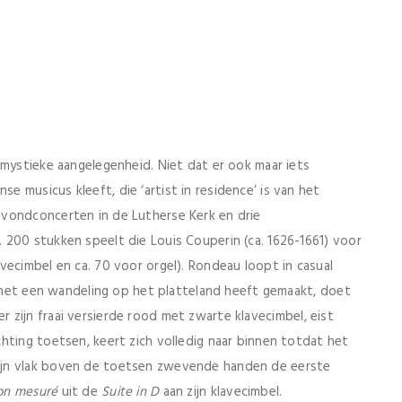
 mystieke aangelegenheid. Niet dat er ook maar iets
 musicus kleeft, die ‘artist in residence’ is van het
avondconcerten in de Lutherse Kerk en drie
 200 stukken speelt die Louis Couperin (ca. 1626-1661) voor
vecimbel en ca. 70 voor orgel). Rondeau loopt in casual
ij net een wandeling op het platteland heeft gemaakt, doet
hter zijn fraai versierde rood met zwarte klavecimbel, eist
hting toetsen, keert zich volledig naar binnen totdat het
ijn vlak boven de toetsen zwevende handen de eerste
non mesuré
uit de
Suite in D
aan zijn klavecimbel.