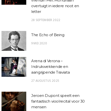
vriendin Piet Mondriaan
overtuigt in iedere noot en
letter
28 SEPTEMBER 2022
The Echo of Being
9 MEI 2020
Arena di Verona –
Indrukwekkende en
aangrijpende Traviata
27 AUGUSTUS 2025
Jeroen Dupont speelt een
fantastisch vioolrecital voor 30
mensen