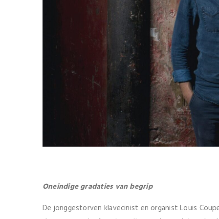
Oneindige gradaties van begrip
De jonggestorven klavecinist en organist Louis Coup