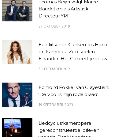
Thomas Beijer volgt Marcel
Baudet op als Artistiek
Directeur YPF
21 OKTOBER 2019
Edelkitsch in Klanken: Iris Hond
en Kamerata Zuid spelen
Einaudi in Het Concertgebouw
5 SEPTEMBER 2021
Edmond Fokker van Crayestein:
‘De viool is mijn rode draad’
19 SEPTEMBER 2023
Liedcyclus/kameropera
‘gereconstrueerde’ brieven