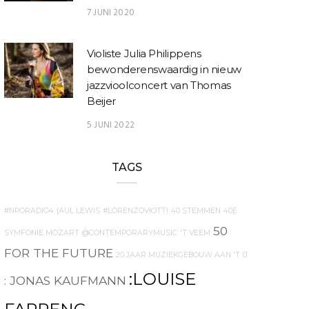
7 JUNI 2020
Violiste Julia Philippens
bewonderenswaardig in nieuw
jazzvioolconcert van Thomas
Beijer
5 JUNI 2022
TAGS
#NPORADIO4
{AUL LEWIS
#LORENZOVIOTTI
40 STEMMEN
40E
50
SYMFONIE MOZART
@CONTEMPORARYMUSIC
'T VEEM
FOR THE FUTURE
20 JAAR MUZIEKGEBOUW AAN 'T IJ
:LOUISE
: JONAS KAUFMANN