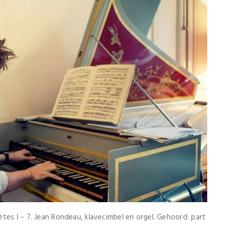
tes I – 7. Jean Rondeau, klavecimbel en orgel. Gehoord: part