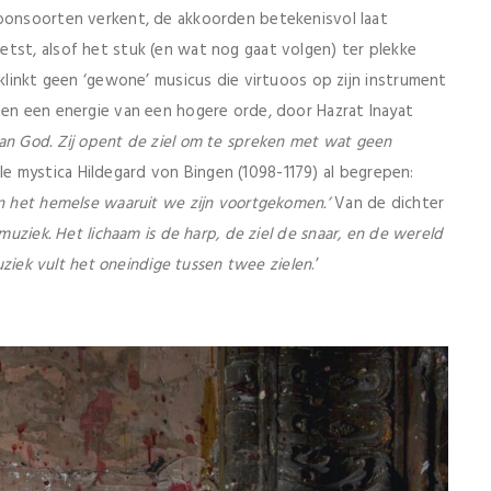
toonsoorten verkent, de akkoorden betekenisvol laat
tst, alsof het stuk (en wat nog gaat volgen) ter plekke
 klinkt geen ‘gewone’ musicus die virtuoos op zijn instrument
men een energie van een hogere orde, door Hazrat Inayat
an God. Zij opent de ziel om te spreken met wat geen
 mystica Hildegard von Bingen (1098-1179) al begrepen:
an het hemelse waaruit we zijn voortgekomen.
’
Van de dichter
muziek. Het lichaam is de harp, de ziel de snaar, en de wereld
ziek vult het oneindige tussen twee zielen
.’