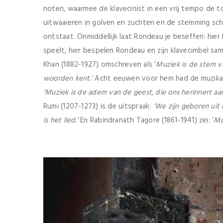
noten, waarmee de klavecinist in een vrij tempo de 
uitwaaieren in golven en zuchten en de stemming sche
ontstaat. Onmiddellijk laat Rondeau je beseffen: hier
speelt, hier bespelen Rondeau en zijn klavecimbel sa
Khan (1882-1927) omschreven als ‘
Muziek is de stem v
woorden kent.
’
Acht eeuwen voor hem had de muzikale
‘
Muziek is de adem van de geest, die ons herinnert a
Rumi (1207-1273) is de uitspraak:
‘
We zijn geboren uit 
is het lied.
’
En Rabindranath Tagore (1861-1941) zei: ‘
Mu