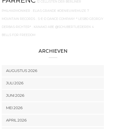
FARRENC
12 CELLISTEN DER BERLINER
PHILHARMONIKER
. ELIAS GRANDE
#DENIEUWEMUZE
7
MOUNTAIN RECORDS
. S-E-D DANCE COMPANY
* LESBO GEORGIY
DERBAS-RICHTER*
. KANAKO ABE
@SCHUBERTLIEDEREN
4
BELLS FOR FREEDOM
ARCHIEVEN
AUGUSTUS 2026
JULI 2026
JUNI 2026
MEI 2026
APRIL 2026