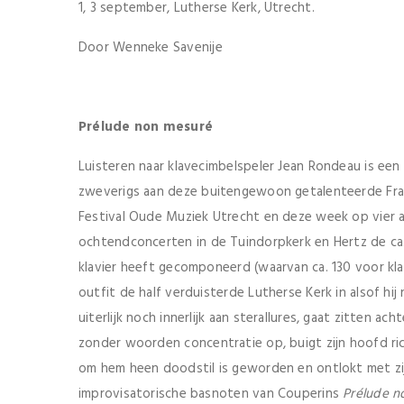
1, 3 september, Lutherse Kerk, Utrecht.
Door Wenneke Savenije
Prélude non mesuré
Luisteren naar klavecimbelspeler Jean Rondeau is een
zweverigs aan deze buitengewoon getalenteerde Franse
Festival Oude Muziek Utrecht en deze week op vier 
ochtendconcerten in de Tuindorpkerk en Hertz de ca.
klavier heeft gecomponeerd (waarvan ca. 130 voor kla
outfit de half verduisterde Lutherse Kerk in alsof h
uiterlijk noch innerlijk aan sterallures, gaat zitten ac
zonder woorden concentratie op, buigt zijn hoofd ric
om hem heen doodstil is geworden en ontlokt met z
improvisatorische basnoten van Couperins
Prélude 