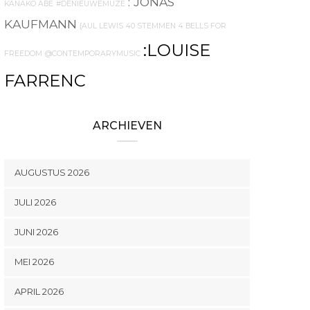
: JONAS
KANAKO ABE
#DENIEUWEMUZE
KAUFMANN
{AUL LEWIS
40 STEMMEN
4 BELLS FOR
:LOUISE
FREEDOM
@CONTEMPORARYMUSIC
FARRENC
ARCHIEVEN
AUGUSTUS 2026
JULI 2026
JUNI 2026
MEI 2026
APRIL 2026