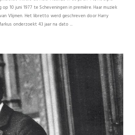
g op 10 juni 1977 te Scheveningen in première. Haar muziek
n Vlijmen. Het libretto werd geschreven door Harry
Markus onderzoekt 43 jaar na dato ...