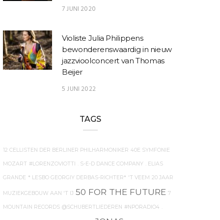
7 JUNI 2020
Violiste Julia Philippens
bewonderenswaardig in nieuw
jazzvioolconcert van Thomas
Beijer
5 JUNI 2022
TAGS
12 CELLISTEN DER BERLINER PHILHARMONIKER
40E SYMFONIE
MOZART
#LORENZOVIOTTI
. S-E-D DANCE COMPANY
. ELIAS
GRANDE
* LESBO GEORGIY DERBAS-RICHTER*
'T VEEM
20 JAAR
50 FOR THE FUTURE
MUZIEKGEBOUW AAN 'T IJ
7
MOUNTAIN RECORDS
@SCHUBERTLIEDEREN
#NPORADIO4
.