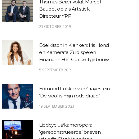
Thomas Beijer volgt Marcel
Baudet op als Artistiek
Directeur YPF
21 OKTOBER 2019
Edelkitsch in Klanken: Iris Hond
en Kamerata Zuid spelen
Einaudi in Het Concertgebouw
5 SEPTEMBER 2021
Edmond Fokker van Crayestein:
‘De viool is mijn rode draad’
19 SEPTEMBER 2023
Liedcyclus/kameropera
‘gereconstrueerde’ brieven