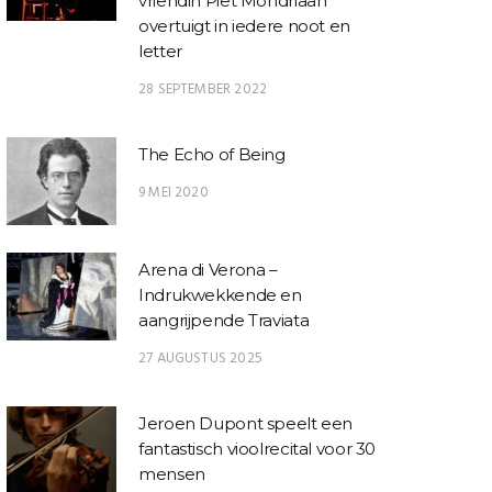
vriendin Piet Mondriaan
overtuigt in iedere noot en
letter
28 SEPTEMBER 2022
The Echo of Being
9 MEI 2020
Arena di Verona –
Indrukwekkende en
aangrijpende Traviata
27 AUGUSTUS 2025
Jeroen Dupont speelt een
fantastisch vioolrecital voor 30
mensen