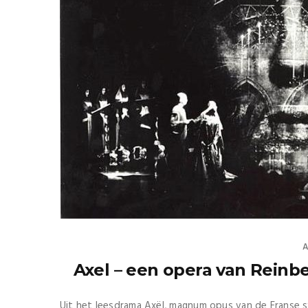
A
Axel – een opera van Reinb
Uit het leesdrama Axël, magnum opus van de Franse symb