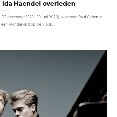
te Ida Haendel overleden
l (15 december 1928- 30 juni 2020), waarover Paul Cohen in
 een wonderkind op de viool...