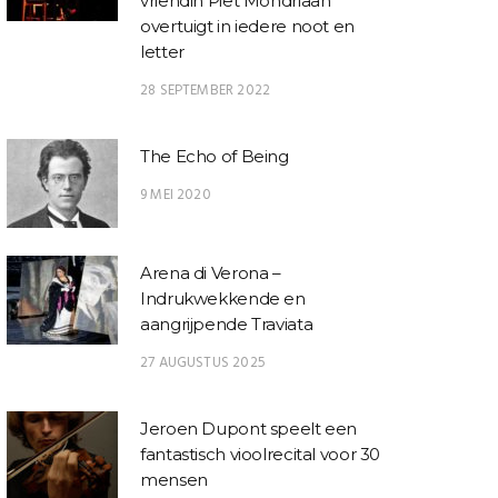
vriendin Piet Mondriaan
overtuigt in iedere noot en
letter
28 SEPTEMBER 2022
The Echo of Being
9 MEI 2020
Arena di Verona –
Indrukwekkende en
aangrijpende Traviata
27 AUGUSTUS 2025
Jeroen Dupont speelt een
fantastisch vioolrecital voor 30
mensen