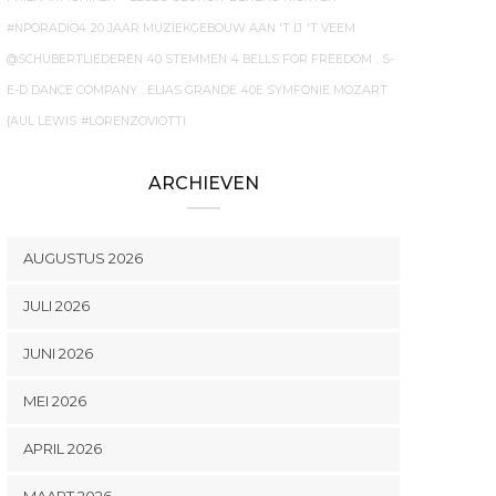
#NPORADIO4
20 JAAR MUZIEKGEBOUW AAN 'T IJ
'T VEEM
@SCHUBERTLIEDEREN
40 STEMMEN
4 BELLS FOR FREEDOM
. S-
E-D DANCE COMPANY
. ELIAS GRANDE
40E SYMFONIE MOZART
{AUL LEWIS
#LORENZOVIOTTI
ARCHIEVEN
AUGUSTUS 2026
JULI 2026
JUNI 2026
MEI 2026
APRIL 2026
MAART 2026