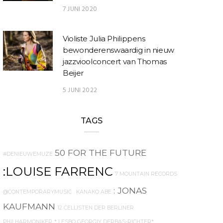
7 JUNI 2020
Violiste Julia Philippens
bewonderenswaardig in nieuw
jazzvioolconcert van Thomas
Beijer
5 JUNI 2022
TAGS
50 FOR THE FUTURE
#DENIEUWEMUZE
:LOUISE FARRENC
7 MOUNTAIN RECORDS
: JONAS
@CONTEMPORARYMUSIC
. KANAKO ABE
KAUFMANN
12 CELLISTEN DER BERLINER
PHILHARMONIKER
* LESBO GEORGIY DERBAS-RICHTER*