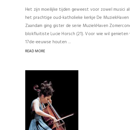
Het zijn moeilijke tijden geweest voor zowel musici a
het prachtige oud-katholieke kerkje De MuziekHaven va
Zaandam ging gister de serie MuziekHaven Zomerconc
blokfluitiste Lucie Horsch (21). Voor wie wil geniet
17de-eeuwse houten ...
READ MORE