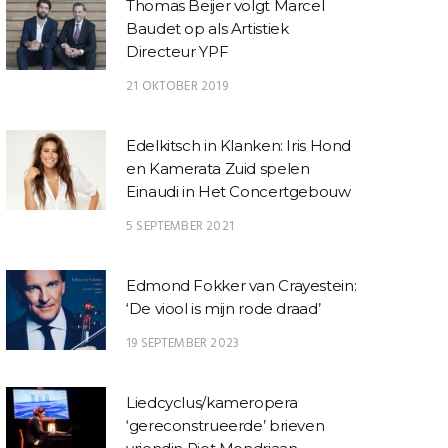
Thomas Beijer volgt Marcel
Baudet op als Artistiek
Directeur YPF
21 OKTOBER 2019
Edelkitsch in Klanken: Iris Hond
en Kamerata Zuid spelen
Einaudi in Het Concertgebouw
5 SEPTEMBER 2021
Edmond Fokker van Crayestein:
‘De viool is mijn rode draad’
19 SEPTEMBER 2023
Liedcyclus/kameropera
‘gereconstrueerde’ brieven