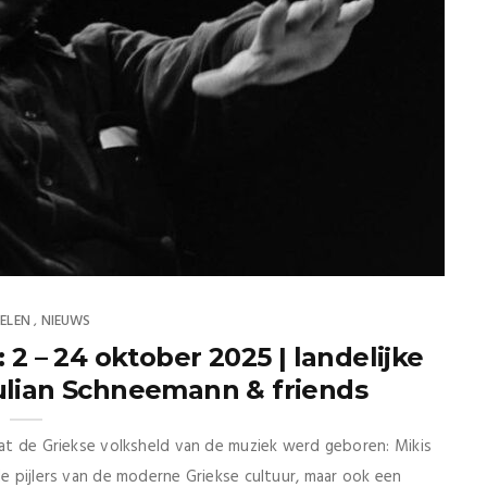
ELEN
NIEUWS
,
– 24 oktober 2025 | landelijke
ulian Schneemann & friends
dat de Griekse volksheld van de muziek werd geboren: Mikis
de pijlers van de moderne Griekse cultuur, maar ook een