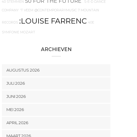
50 FOR THE FUTURE
40 STEMMEN
. S-E-D DANCE
COMPANY
'T VEEM
@CONTEMPORARYMUSIC
7 MOUNTAIN
:LOUISE FARRENC
RECORDS
40E
SYMFONIE MOZART
ARCHIEVEN
AUGUSTUS 2026
JULI 2026
JUNI 2026
MEI 2026
APRIL 2026
MAART 2026