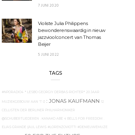
7 JUNI 2020
Violiste Julia Philippens
bewonderenswaardig in nieuw
jazzvioolconcert van Thomas
Beijer
5 JUNI 2022
TAGS
#NPORADIO4
* LESBO GEORGIY DERBAS-RICHTER*
20 JAAR
: JONAS KAUFMANN
MUZIEKGEBOUW AAN 'T IJ
12
CELLISTEN DER BERLINER PHILHARMONIKER
@SCHUBERTLIEDEREN
. KANAKO ABE
4 BELLS FOR FREEDOM
.
ELIAS GRANDE
{AUL LEWIS
#LORENZOVIOTTI
#DENIEUWEMUZE