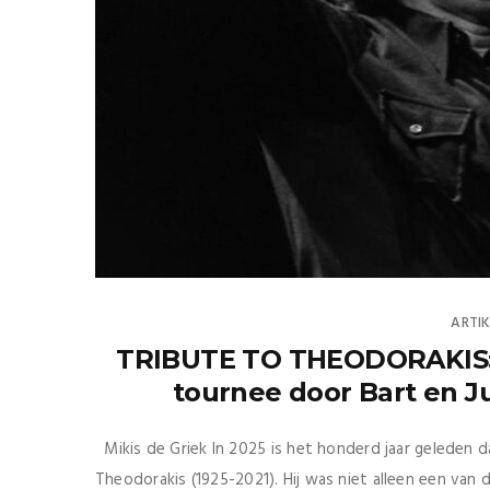
ARTIK
TRIBUTE TO THEODORAKIS: 2 
tournee door Bart en J
Mikis de Griek In 2025 is het honderd jaar geleden 
Theodorakis (1925-2021). Hij was niet alleen een van 