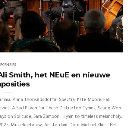
RECENSIES
Ali Smith, het NEuE en nieuwe
posities
amma: Anna Thorvaldsdottir: Spectra; Kate Moore: Fall
 Davies: A Sad Paven for These Distracted Tymes; Seung Won
ssays on Solitude; Sara Zamboni: Hymn to timeless melancholy,
2025, Muziekgebouw, Amsterdam. Door Michael Klier Het