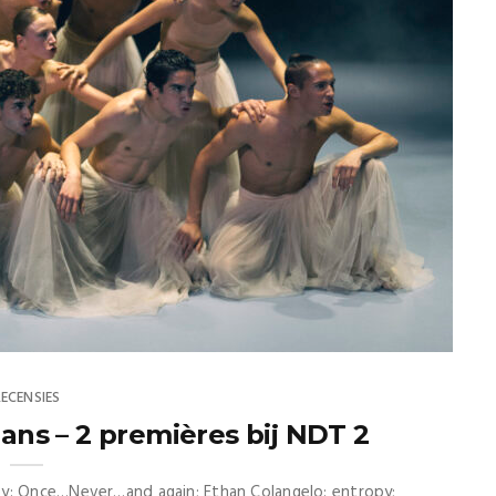
RECENSIES
ns – 2 premières bij NDT 2
ey: Once…Never…and again; Ethan Colangelo: entropy;