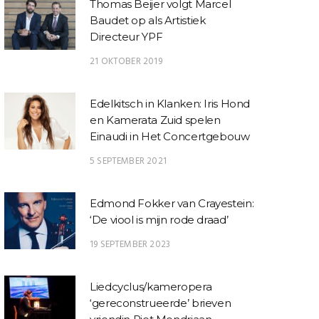
Thomas Beijer volgt Marcel
Baudet op als Artistiek
Directeur YPF
21 OKTOBER 2019
Edelkitsch in Klanken: Iris Hond
en Kamerata Zuid spelen
Einaudi in Het Concertgebouw
5 SEPTEMBER 2021
Edmond Fokker van Crayestein:
‘De viool is mijn rode draad’
19 SEPTEMBER 2023
Liedcyclus/kameropera
‘gereconstrueerde’ brieven