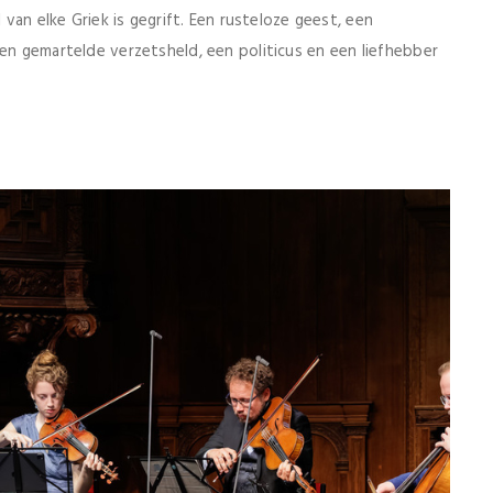
 van elke Griek is gegrift. Een rusteloze geest, een
een gemartelde verzetsheld, een politicus en een liefhebber