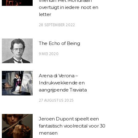
vriendin Piet Mondriaan
overtuigt in iedere noot en
letter
28 SEPTEMBER 2022
The Echo of Being
9 MEI 2020
Arena di Verona –
Indrukwekkende en
aangrijpende Traviata
27 AUGUSTUS 2025
Jeroen Dupont speelt een
fantastisch vioolrecital voor 30
mensen