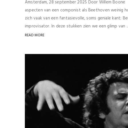
Amsterdam, 28 september 2025 Door Willem Boone Het
aspecten van een componist als Beethoven weinig hoort
zich vaak van een fantasievolle, soms geniale kant: 
improvisator. In deze stukken zien we een glimp van ..
READ MORE