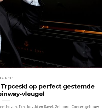
RECENSIES
t Trpceski op perfect gestemde
einway-vleugel
 Beethoven, Tchaikovski en Ravel. Gehoord: Concertgebouw