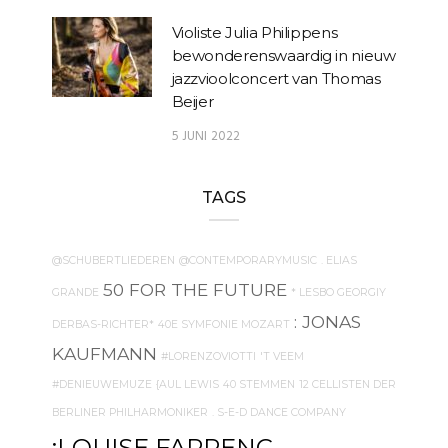
Violiste Julia Philippens
bewonderenswaardig in nieuw
jazzvioolconcert van Thomas
Beijer
5 JUNI 2022
TAGS
@SCHUBERTLIEDEREN
@CONTEMPORARYMUSIC
. ELIAS
50 FOR THE FUTURE
GRANDE
* LESBO GEORGIY
: JONAS
DERBAS-RICHTER*
40E SYMFONIE MOZART
KAUFMANN
#LORENZOVIOTTI
'T VEEM
#DENIEUWEMUZE
{AUL LEWIS
40 STEMMEN
12 CELLISTEN DER
BERLINER PHILHARMONIKER
. S-E-D DANCE COMPANY
:LOUISE FARRENC