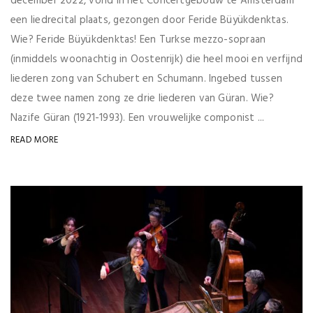
december 2022, vond in het Concertgebouw te Amsterdam
een liedrecital plaats, gezongen door Feride Büyükdenktas.
Wie? Feride Büyükdenktas! Een Turkse mezzo-sopraan
(inmiddels woonachtig in Oostenrijk) die heel mooi en verfijnd
liederen zong van Schubert en Schumann. Ingebed tussen
deze twee namen zong ze drie liederen van Güran. Wie?
Nazife Güran (1921-1993). Een vrouwelijke componist ...
READ MORE