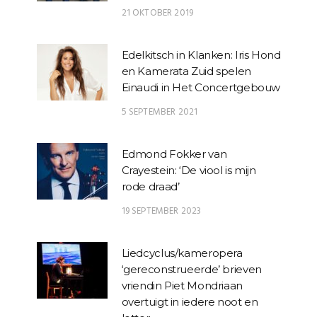
21 OKTOBER 2019
Edelkitsch in Klanken: Iris Hond
en Kamerata Zuid spelen
Einaudi in Het Concertgebouw
5 SEPTEMBER 2021
Edmond Fokker van
Crayestein: ‘De viool is mijn
rode draad’
19 SEPTEMBER 2023
Liedcyclus/kameropera
‘gereconstrueerde’ brieven
vriendin Piet Mondriaan
overtuigt in iedere noot en