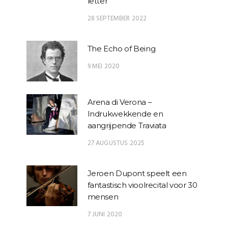
letter
28 SEPTEMBER 2022
The Echo of Being
9 MEI 2020
Arena di Verona –
Indrukwekkende en
aangrijpende Traviata
27 AUGUSTUS 2025
Jeroen Dupont speelt een
fantastisch vioolrecital voor 30
mensen
7 JUNI 2020