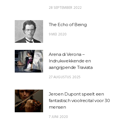
28 SEPTEMBER 2022
The Echo of Being
9 MEI 2020
Arena di Verona –
Indrukwekkende en
aangrijpende Traviata
27 AUGUSTUS 2025
Jeroen Dupont speelt een
fantastisch vioolrecital voor 30
mensen
7 JUNI 2020