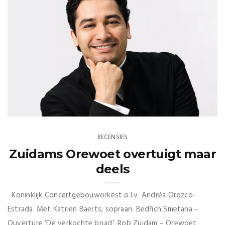
RECENSIES
Zuidams Orewoet overtuigt maar
deels
Koninklijk Concertgebouworkest o.l.v. Andrés Orozco-
Estrada. Met Katrien Baerts, sopraan. Bedřich Smetana –
Ouverture ‘De verkochte bruid’, Rob Zuidam – Orewoet