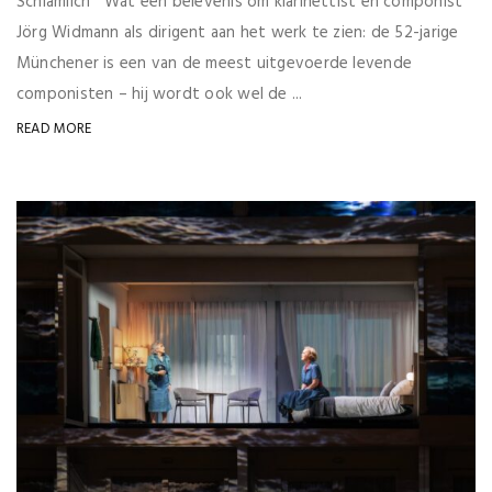
Schlamilch Wát een belevenis om klarinettist en componist
Jörg Widmann als dirigent aan het werk te zien: de 52-jarige
Münchener is een van de meest uitgevoerde levende
componisten – hij wordt ook wel de ...
READ MORE