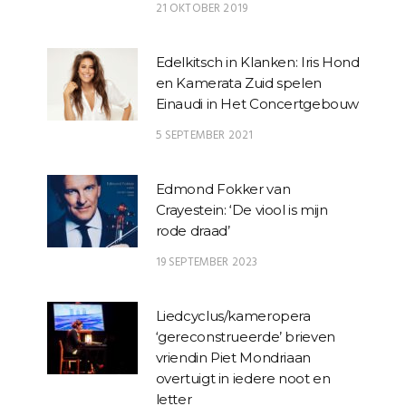
21 OKTOBER 2019
Edelkitsch in Klanken: Iris Hond
en Kamerata Zuid spelen
Einaudi in Het Concertgebouw
5 SEPTEMBER 2021
Edmond Fokker van
Crayestein: ‘De viool is mijn
rode draad’
19 SEPTEMBER 2023
Liedcyclus/kameropera
‘gereconstrueerde’ brieven
vriendin Piet Mondriaan
overtuigt in iedere noot en
letter