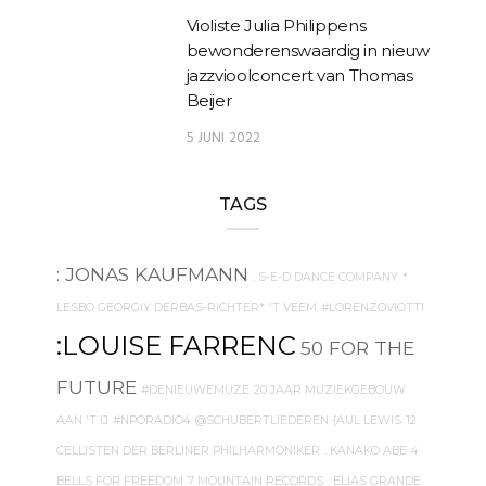
Violiste Julia Philippens
bewonderenswaardig in nieuw
jazzvioolconcert van Thomas
Beijer
5 JUNI 2022
TAGS
: JONAS KAUFMANN
. S-E-D DANCE COMPANY
*
LESBO GEORGIY DERBAS-RICHTER*
'T VEEM
#LORENZOVIOTTI
:LOUISE FARRENC
50 FOR THE
FUTURE
#DENIEUWEMUZE
20 JAAR MUZIEKGEBOUW
AAN 'T IJ
#NPORADIO4
@SCHUBERTLIEDEREN
{AUL LEWIS
12
CELLISTEN DER BERLINER PHILHARMONIKER
. KANAKO ABE
4
BELLS FOR FREEDOM
7 MOUNTAIN RECORDS
. ELIAS GRANDE