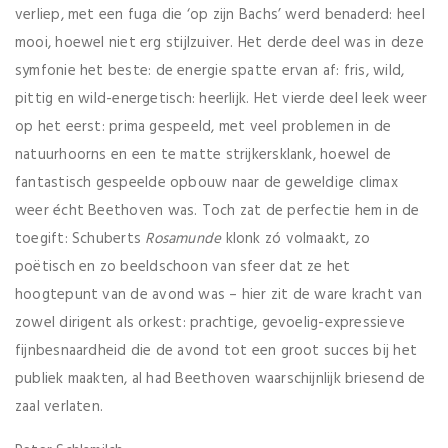
verliep, met een fuga die ‘op zijn Bachs’ werd benaderd: heel
mooi, hoewel niet erg stijlzuiver. Het derde deel was in deze
symfonie het beste: de energie spatte ervan af: fris, wild,
pittig en wild-energetisch: heerlijk. Het vierde deel leek weer
op het eerst: prima gespeeld, met veel problemen in de
natuurhoorns en een te matte strijkersklank, hoewel de
fantastisch gespeelde opbouw naar de geweldige climax
weer écht Beethoven was. Toch zat de perfectie hem in de
toegift: Schuberts
Rosamunde
klonk zó volmaakt, zo
poëtisch en zo beeldschoon van sfeer dat ze het
hoogtepunt van de avond was – hier zit de ware kracht van
zowel dirigent als orkest: prachtige, gevoelig-expressieve
fijnbesnaardheid die de avond tot een groot succes bij het
publiek maakten, al had Beethoven waarschijnlijk briesend de
zaal verlaten.