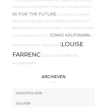
* LESBO GEORGIY DERBAS-RICHTER*
4 BELLS FOR FREEDOM
#NPORADIO4
40 STEMMEN
'T VEEM
40E SYMFONIE MOZART
50 FOR THE FUTURE
. S-E-D DANCE COMPANY
#DENIEUWEMUZE
@SCHUBERTLIEDEREN
#LORENZOVIOTTI
@CONTEMPORARYMUSIC
{AUL LEWIS
. ELIAS GRANDE
20 JAAR
: JONAS KAUFMANN
MUZIEKGEBOUW AAN 'T IJ
7
:LOUISE
MOUNTAIN RECORDS
. KANAKO ABE
FARRENC
12 CELLISTEN DER BERLINER
PHILHARMONIKER
ARCHIEVEN
AUGUSTUS 2026
JULI 2026