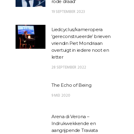
rode draad’
19 SEPTEMBER 2023
Liedcyclus/kameropera
‘gereconstrueerde’ brieven
vriendin Piet Mondriaan
overtuigt in iedere noot en
letter
28 SEPTEMBER 2022
The Echo of Being
9 MEI 2020
Arena di Verona –
Indrukwekkende en
aangrijpende Traviata