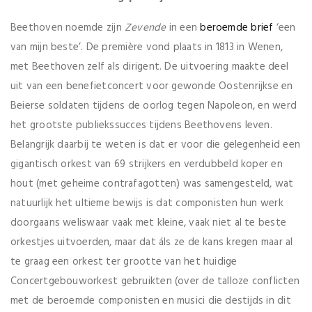
Beethoven noemde zijn
Zevende
in een
beroemde brief
‘een
van mijn beste’. De première vond plaats in 1813 in Wenen,
met Beethoven zelf als dirigent. De uitvoering maakte deel
uit van een benefietconcert voor gewonde Oostenrijkse en
Beierse soldaten tijdens de oorlog tegen Napoleon, en werd
het grootste publiekssucces tijdens Beethovens leven.
Belangrijk daarbij te weten is dat er voor die gelegenheid een
gigantisch orkest van 69 strijkers en verdubbeld koper en
hout (met geheime contrafagotten) was samengesteld, wat
natuurlijk het ultieme bewijs is dat componisten hun werk
doorgaans weliswaar vaak met kleine, vaak niet al te beste
orkestjes uitvoerden, maar dat áls ze de kans kregen maar al
te graag een orkest ter grootte van het huidige
Concertgebouworkest gebruikten (over de talloze conflicten
met de beroemde componisten en musici die destijds in dit