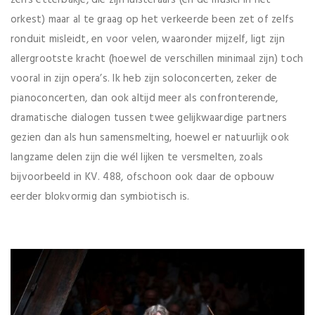
orkest) maar al te graag op het verkeerde been zet of zelfs
ronduit misleidt, en voor velen, waaronder mijzelf, ligt zijn
allergrootste kracht (hoewel de verschillen minimaal zijn) toch
vooral in zijn opera’s. Ik heb zijn soloconcerten, zeker de
pianoconcerten, dan ook altijd meer als confronterende,
dramatische dialogen tussen twee gelijkwaardige partners
gezien dan als hun samensmelting, hoewel er natuurlijk ook
langzame delen zijn die wél lijken te versmelten, zoals
bijvoorbeeld in KV. 488, ofschoon ook daar de opbouw
eerder blokvormig dan symbiotisch is.