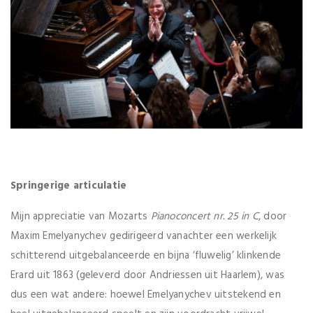
Springerige articulatie
Mijn appreciatie van Mozarts
Pianoconcert nr. 25 in C
, door
Maxim Emelyanychev gedirigeerd vanachter een werkelijk
schitterend uitgebalanceerde en bijna ‘fluwelig’ klinkende
Erard uit 1863 (geleverd door Andriessen uit Haarlem), was
dus een wat andere: hoewel Emelyanychev uitstekend en