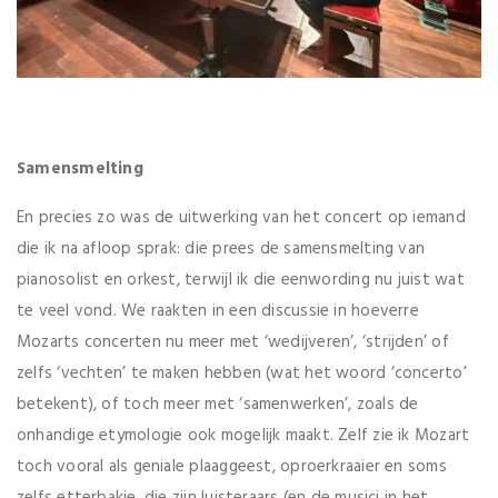
Samensmelting
En precies zo was de uitwerking van het concert op iemand
die ik na afloop sprak: die prees de samensmelting van
pianosolist en orkest, terwijl ik die eenwording nu juist wat
te veel vond. We raakten in een discussie in hoeverre
Mozarts concerten nu meer met ‘wedijveren’, ‘strijden’ of
zelfs ‘vechten’ te maken hebben (wat het woord ‘concerto’
betekent), of toch meer met ‘samenwerken’, zoals de
onhandige etymologie ook mogelijk maakt. Zelf zie ik Mozart
toch vooral als geniale plaaggeest, oproerkraaier en soms
zelfs etterbakje, die zijn luisteraars (en de musici in het