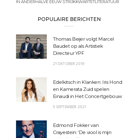
IN ANDERHALVE EEUW STRIJKKWARTETLITERATUUR
POPULAIRE BERICHTEN
Thomas Beijer volgt Marcel
Baudet op als Artistiek
Directeur YPF
21 OKTOBER 2019
Edelkitsch in Klanken: Iris Hond
en Kamerata Zuid spelen
Einaudi in Het Concertgebouw
5 SEPTEMBER 2021
Edmond Fokker van
Crayestein: ‘De viool is mijn