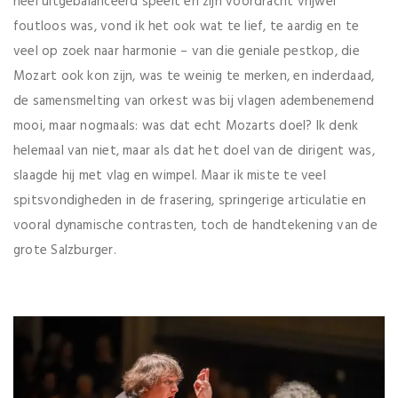
heel uitgebalanceerd speelt en zijn voordracht vrijwel
foutloos was, vond ik het ook wat te lief, te aardig en te
veel op zoek naar harmonie – van die geniale pestkop, die
Mozart ook kon zijn, was te weinig te merken, en inderdaad,
de samensmelting van orkest was bij vlagen adembenemend
mooi, maar nogmaals: was dat echt Mozarts doel? Ik denk
helemaal van niet, maar als dat het doel van de dirigent was,
slaagde hij met vlag en wimpel. Maar ik miste te veel
spitsvondigheden in de frasering, springerige articulatie en
vooral dynamische contrasten, toch de handtekening van de
grote Salzburger.