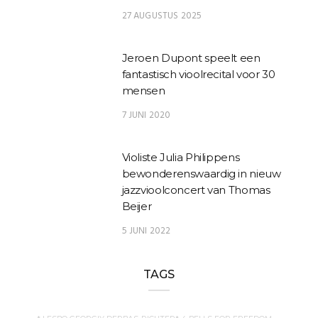
27 AUGUSTUS 2025
Jeroen Dupont speelt een
fantastisch vioolrecital voor 30
mensen
7 JUNI 2020
Violiste Julia Philippens
bewonderenswaardig in nieuw
jazzvioolconcert van Thomas
Beijer
5 JUNI 2022
TAGS