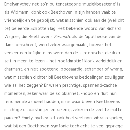
Emelyanychev net zo’n buitencategorie ‘muziekbezetene’ is
als Widmann, klonk ook Beethoven in zijn handen vaak te
vriendelijk en te gepolijst, wat misschien ook aan de (wellicht
te) beleefde Schotten lag. Het bekende woord van Richard
Wagner, die Beethovens
Zevende
als de ‘apotheose van de
dans’ omschreef, werd zeker waargemaakt, hoewel het
veeleer een lieflijke dans werd dan de sardonische, die ik er
zelf in meen te lezen – het hoofdmotief klonk verleidelijk en
charmant, en niet spottend, boosaardig, schamper of wrang,
wat misschien dichter bij Beethovens bedoelingen zou liggen:
wie zal het zeggen? Er waren prachtige, spannend-zachte
momenten, zeker waar de soloklarinet, -hobo en fluit hun
fenomenale aandeel hadden, maar waar bleven Beethovens
machtige uitbarstingen en razernij, zeker in de veel te matte
pauken? Emelyanychev liet ook heel veel non-vibrato spelen,
wat bij een Beethoven-symfonie toch echt te veel gepriegel