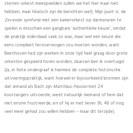
sterren-orkest meespeelden zullen we het hier maar niet
hebben, maar hilarisch zijn de berichten wel). Mijn punt is: de
Zevende symfonie
met een kamerorkest op darmsnaren te
spelen is misschien een gangbare ‘authentieke keuze’, omdat
de praktijk inderdaad vaak zo was, maar wel een keuze die
eens compleet heroverwogen zou moeten worden, want
Beethoven had zijn werken in onze tijd heel graag door grote
orkesten gespeeld horen worden, daarvan ben ik overtuigd.
(Ja, in feite ondergraaf ik hiermee de complete historische
uitvoeringspraktijk, want hoewel er bijvoorbeeld bronnen zijn
dat iemand als Bach zijn
Matthäus-Passion
met 24
koorzangers uitvoerde, weet natuurlijk niemand of hem dat
niet enorm frustreerde, en of hij er niet liever 36, 48 of nog
veel meer gehad zou willen hebben – maar dit terzijde).