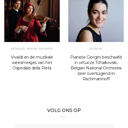
ARTIKELEN
,
NIEUWS
,
RECENSIES
RECENSIES
Vivaldi en de muzikale
Pianiste Giorgini beschaafd
weesmeisjes van het
in virtuoze Tchaikovski,
Ospedale della Pietà
Belgian National Orchestra
zeer overtuigend in
Rachmaninoff
VOLG ONS OP