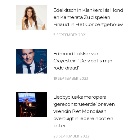
Edelkitsch in Klanken: Iris Hond
en Kamerata Zuid spelen
Einaudi in Het Concertgebouw
5 SEPTEMBER 2021
Edmond Fokker van
Crayestein: ‘De viool is mijn
rode draad’
19 SEPTEMBER 2023
Liedcyclus/kameropera
‘gereconstrueerde’ brieven
vriendin Piet Mondriaan
overtuigt in iedere noot en
letter
28 SEPTEMBER 2022