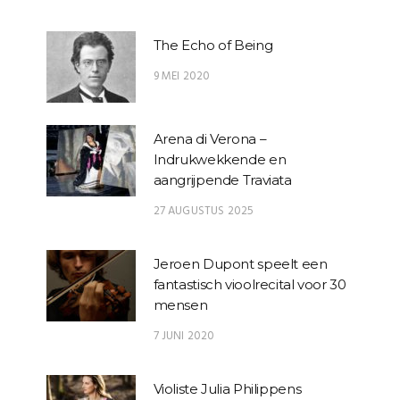
The Echo of Being
9 MEI 2020
Arena di Verona –
Indrukwekkende en
aangrijpende Traviata
27 AUGUSTUS 2025
Jeroen Dupont speelt een
fantastisch vioolrecital voor 30
mensen
7 JUNI 2020
Violiste Julia Philippens