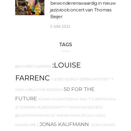
bewonderenswaardig in nieuw
jazzvioolconcert van Thomas
Beijer
5 JUNI 2022
TAGS
:LOUISE
@SCHUBERTLIEDEREN
FARRENC
* LESBO GEORGIY DERBAS-RICHTER*
'T
50 FOR THE
VEEM
4 BELLS FOR FREEDOM
FUTURE
20 JAAR MUZIEKGEBOUW AAN 'T IJ
#NPORADIO4
40 STEMMEN
#LORENZOVIOTTI
7 MOUNTAIN RECORDS
@CONTEMPORARYMUSIC
#DENIEUWEMUZE
{AUL LEWIS
.
: JONAS KAUFMANN
KANAKO ABE
. ELIAS GRANDE