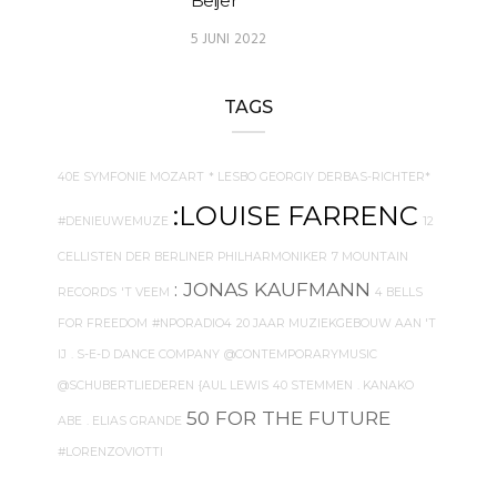
Beijer
5 JUNI 2022
TAGS
40E SYMFONIE MOZART
* LESBO GEORGIY DERBAS-RICHTER*
:LOUISE FARRENC
#DENIEUWEMUZE
12
CELLISTEN DER BERLINER PHILHARMONIKER
7 MOUNTAIN
: JONAS KAUFMANN
RECORDS
'T VEEM
4 BELLS
FOR FREEDOM
#NPORADIO4
20 JAAR MUZIEKGEBOUW AAN 'T
IJ
. S-E-D DANCE COMPANY
@CONTEMPORARYMUSIC
@SCHUBERTLIEDEREN
{AUL LEWIS
40 STEMMEN
. KANAKO
50 FOR THE FUTURE
ABE
. ELIAS GRANDE
#LORENZOVIOTTI