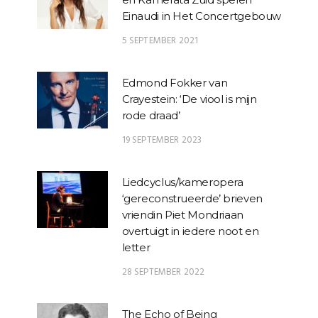
Einaudi in Het Concertgebouw
5 SEPTEMBER 2021
Edmond Fokker van
Crayestein: ‘De viool is mijn
rode draad’
19 SEPTEMBER 2023
Liedcyclus/kameropera
‘gereconstrueerde’ brieven
vriendin Piet Mondriaan
overtuigt in iedere noot en
letter
28 SEPTEMBER 2022
The Echo of Being