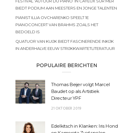
FESTIVAL ‘AUTOUR DU PIANO’ IN CAYEUX SUR MER
BIEDT PODIUM AAN MEESTERS EN JONGE TALENTEN
PIANIST ILLIA OVCHARENKO SPEELT 1E
PIANOCONCERT VAN BRAHMS ZOALS HET
BEDOELD IS
QUATUOR VAN KUIJK BIEDT FASCINERENDE INKIJK
IN ANDERHALVE EEUW STRIJKKWARTETLITERATUUR
POPULAIRE BERICHTEN
Thomas Beijer volgt Marcel
Baudet op als Artistiek
Directeur YPF
21 OKTOBER 2019
Edelkitsch in Klanken: Iris Hond
en Kamerata Zuid spelen