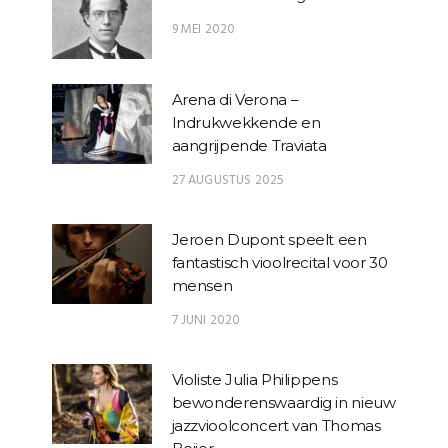
9 MEI 2020
Arena di Verona –
Indrukwekkende en
aangrijpende Traviata
27 AUGUSTUS 2025
Jeroen Dupont speelt een
fantastisch vioolrecital voor 30
mensen
7 JUNI 2020
Violiste Julia Philippens
bewonderenswaardig in nieuw
jazzvioolconcert van Thomas