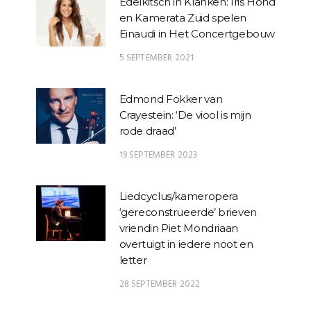
Edelkitsch in Klanken: Iris Hond
en Kamerata Zuid spelen
Einaudi in Het Concertgebouw
5 SEPTEMBER 2021
Edmond Fokker van
Crayestein: ‘De viool is mijn
rode draad’
19 SEPTEMBER 2023
Liedcyclus/kameropera
‘gereconstrueerde’ brieven
vriendin Piet Mondriaan
overtuigt in iedere noot en
letter
28 SEPTEMBER 2022