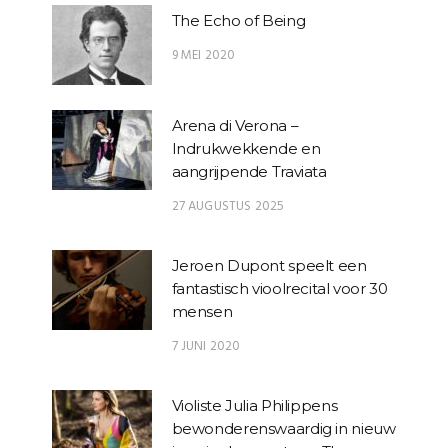
The Echo of Being
9 MEI 2020
Arena di Verona –
Indrukwekkende en
aangrijpende Traviata
27 AUGUSTUS 2025
Jeroen Dupont speelt een
fantastisch vioolrecital voor 30
mensen
7 JUNI 2020
Violiste Julia Philippens
bewonderenswaardig in nieuw