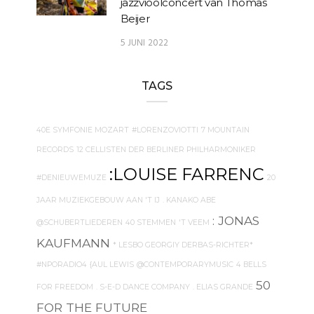
jazzvioolconcert van Thomas
Beijer
5 JUNI 2022
TAGS
40E SYMFONIE MOZART
#LORENZOVIOTTI
7 MOUNTAIN
RECORDS
12 CELLISTEN DER BERLINER PHILHARMONIKER
:LOUISE FARRENC
#DENIEUWEMUZE
20
JAAR MUZIEKGEBOUW AAN 'T IJ
. KANAKO ABE
: JONAS
@SCHUBERTLIEDEREN
40 STEMMEN
'T VEEM
KAUFMANN
* LESBO GEORGIY DERBAS-RICHTER*
#NPORADIO4
{AUL LEWIS
@CONTEMPORARYMUSIC
4 BELLS
50
FOR FREEDOM
. S-E-D DANCE COMPANY
. ELIAS GRANDE
FOR THE FUTURE