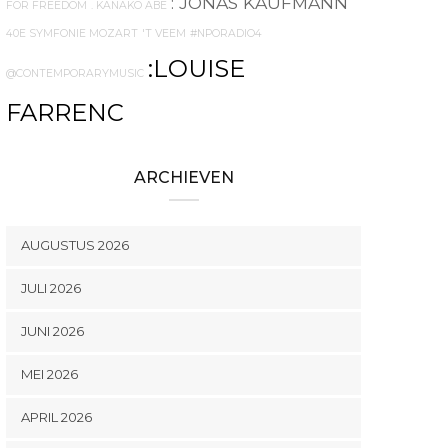
: JONAS KAUFMANN
FOR FREEDOM
. KANAKO ABE
40E SYMFONIE MOZART
'T VEEM
#NPORADIO4
:LOUISE
@CONTEMPORARYMUSIC
FARRENC
ARCHIEVEN
AUGUSTUS 2026
JULI 2026
JUNI 2026
MEI 2026
APRIL 2026