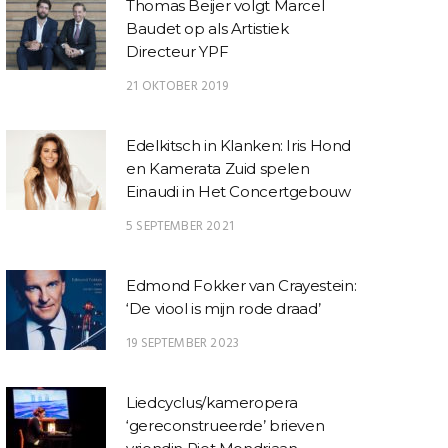
Thomas Beijer volgt Marcel
Baudet op als Artistiek
Directeur YPF
21 OKTOBER 2019
Edelkitsch in Klanken: Iris Hond
en Kamerata Zuid spelen
Einaudi in Het Concertgebouw
5 SEPTEMBER 2021
Edmond Fokker van Crayestein:
‘De viool is mijn rode draad’
19 SEPTEMBER 2023
Liedcyclus/kameropera
‘gereconstrueerde’ brieven