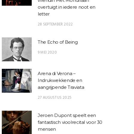
vriendin Piet Mondriaan
overtuigt in iedere noot en
letter
28 SEPTEMBER 2022
The Echo of Being
9 MEI 2020
Arena di Verona –
Indrukwekkende en
aangrijpende Traviata
27 AUGUSTUS 2025
Jeroen Dupont speelt een
fantastisch vioolrecital voor 30
mensen