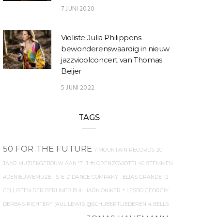
7 JUNI 2020
Violiste Julia Philippens
bewonderenswaardig in nieuw
jazzvioolconcert van Thomas
Beijer
5 JUNI 2022
TAGS
50 FOR THE FUTURE
7 MOUNTAIN RECORDS
20
JAAR MUZIEKGEBOUW AAN 'T IJ
#LORENZOVIOTTI
40 STEMMEN
#DENIEUWEMUZE
. S-E-D DANCE COMPANY
. ELIAS GRANDE
12
CELLISTEN DER BERLINER PHILHARMONIKER
* LESBO GEORGIY
DERBAS-RICHTER*
{AUL LEWIS
@SCHUBERTLIEDEREN
4 BELLS