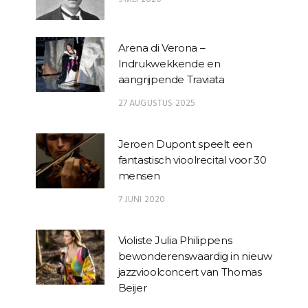
Arena di Verona –
Indrukwekkende en
aangrijpende Traviata
27 AUGUSTUS 2025
Jeroen Dupont speelt een
fantastisch vioolrecital voor 30
mensen
7 JUNI 2020
Violiste Julia Philippens
bewonderenswaardig in nieuw
jazzvioolconcert van Thomas
Beijer