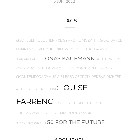
5 JUNI 2022
TAGS
@SCHUBERTLIEDEREN
40E SYMFONIE MOZART
. S-E-D DANCE
COMPANY
'T VEEM
#DENIEUWEMUZE
. ELIAS GRANDE
.
: JONAS KAUFMANN
KANAKO ABE
{AUL LEWIS
20
JAAR MUZIEKGEBOUW AAN 'T IJ
7 MOUNTAIN RECORDS
@CONTEMPORARYMUSIC
* LESBO GEORGIY DERBAS-RICHTER*
:LOUISE
4 BELLS FOR FREEDOM
FARRENC
12 CELLISTEN DER BERLINER
PHILHARMONIKER
40 STEMMEN
#NPORADIO4
50 FOR THE FUTURE
#LORENZOVIOTTI