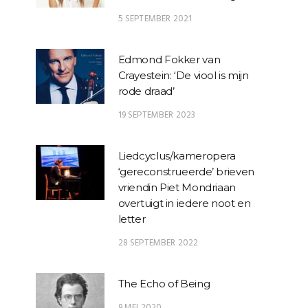
5 SEPTEMBER 2021
Edmond Fokker van
Crayestein: ‘De viool is mijn
rode draad’
19 SEPTEMBER 2023
Liedcyclus/kameropera
‘gereconstrueerde’ brieven
vriendin Piet Mondriaan
overtuigt in iedere noot en
letter
28 SEPTEMBER 2022
The Echo of Being
9 MEI 2020