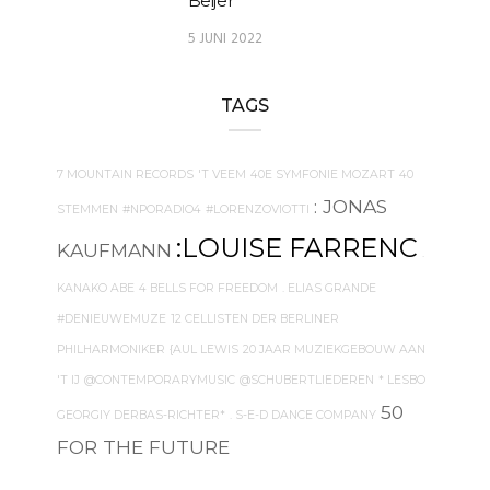
Beijer
5 JUNI 2022
TAGS
7 MOUNTAIN RECORDS
'T VEEM
40E SYMFONIE MOZART
40
: JONAS
STEMMEN
#NPORADIO4
#LORENZOVIOTTI
:LOUISE FARRENC
KAUFMANN
.
KANAKO ABE
4 BELLS FOR FREEDOM
. ELIAS GRANDE
#DENIEUWEMUZE
12 CELLISTEN DER BERLINER
PHILHARMONIKER
{AUL LEWIS
20 JAAR MUZIEKGEBOUW AAN
'T IJ
@CONTEMPORARYMUSIC
@SCHUBERTLIEDEREN
* LESBO
50
GEORGIY DERBAS-RICHTER*
. S-E-D DANCE COMPANY
FOR THE FUTURE