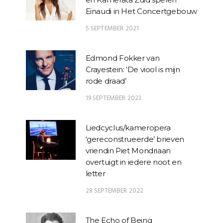
Einaudi in Het Concertgebouw
5 SEPTEMBER 2021
Edmond Fokker van
Crayestein: ‘De viool is mijn
rode draad’
19 SEPTEMBER 2023
Liedcyclus/kameropera
‘gereconstrueerde’ brieven
vriendin Piet Mondriaan
overtuigt in iedere noot en
letter
28 SEPTEMBER 2022
The Echo of Being