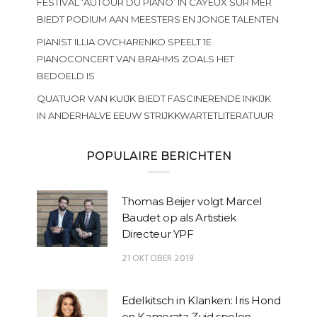
FESTIVAL ‘AUTOUR DU PIANO’ IN CAYEUX SUR MER
BIEDT PODIUM AAN MEESTERS EN JONGE TALENTEN
PIANIST ILLIA OVCHARENKO SPEELT 1E
PIANOCONCERT VAN BRAHMS ZOALS HET
BEDOELD IS
QUATUOR VAN KUIJK BIEDT FASCINERENDE INKIJK
IN ANDERHALVE EEUW STRIJKKWARTETLITERATUUR
POPULAIRE BERICHTEN
Thomas Beijer volgt Marcel
Baudet op als Artistiek
Directeur YPF
21 OKTOBER 2019
Edelkitsch in Klanken: Iris Hond
en Kamerata Zuid spelen