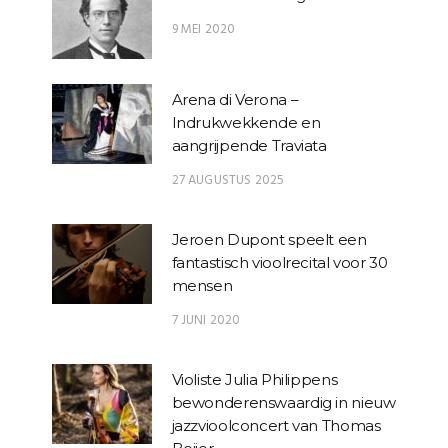
9 MEI 2020
Arena di Verona –
Indrukwekkende en
aangrijpende Traviata
27 AUGUSTUS 2025
Jeroen Dupont speelt een
fantastisch vioolrecital voor 30
mensen
7 JUNI 2020
Violiste Julia Philippens
bewonderenswaardig in nieuw
jazzvioolconcert van Thomas