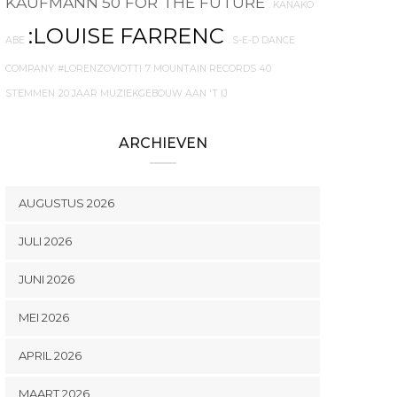
KAUFMANN
50 FOR THE FUTURE
. KANAKO
:LOUISE FARRENC
ABE
. S-E-D DANCE
COMPANY
#LORENZOVIOTTI
7 MOUNTAIN RECORDS
40
STEMMEN
20 JAAR MUZIEKGEBOUW AAN 'T IJ
ARCHIEVEN
AUGUSTUS 2026
JULI 2026
JUNI 2026
MEI 2026
APRIL 2026
MAART 2026