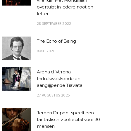
vriendin Piet Mondriaan
overtuigt in iedere noot en
letter
28 SEPTEMBER 2022
The Echo of Being
9 MEI 2020
Arena di Verona –
Indrukwekkende en
aangrijpende Traviata
27 AUGUSTUS 2025
Jeroen Dupont speelt een
fantastisch vioolrecital voor 30
mensen