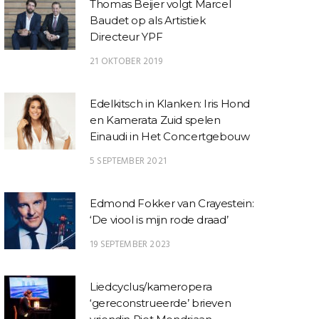
Thomas Beijer volgt Marcel
Baudet op als Artistiek
Directeur YPF
21 OKTOBER 2019
Edelkitsch in Klanken: Iris Hond
en Kamerata Zuid spelen
Einaudi in Het Concertgebouw
5 SEPTEMBER 2021
Edmond Fokker van Crayestein:
‘De viool is mijn rode draad’
19 SEPTEMBER 2023
Liedcyclus/kameropera
‘gereconstrueerde’ brieven