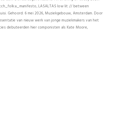
litch_folk:a_manifesto, LASALTAS low lit // between
i Luisi. Gehoord: 6 mei 2026, Muziekgebouw, Amsterdam. Door
presentatie van nieuw werk van jonge muziekmakers van het
ties debuteerden hier componisten als Kate Moore,