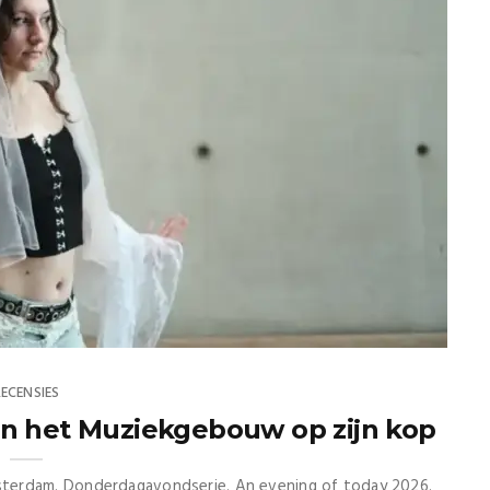
RECENSIES
en het Muziekgebouw op zijn kop
terdam. Donderdagavondserie. An evening of today 2026.