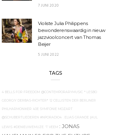
7 JUNI 2020
Violiste Julia Philippens
bewonderenswaardig in nieuw
jazzvioolconcert van Thomas
Beijer
5 JUNI 2022
TAGS
4 BELLS FOR FREEDOM
@CONTEMPORARYMUSIC
* LESBO
GEORGIY DERBAS-RICHTER*
12 CELLISTEN DER BERLINER
PHILHARMONIKER
40E SYMFONIE MOZART
@SCHUBERTLIEDEREN
#NPORADIO4
. ELIAS GRANDE
{AUL
: JONAS
LEWIS
#DENIEUWEMUZE
'T VEEM