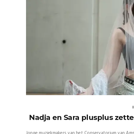
Nadja en Sara plusplus zett
Jonge muziekmakers van het Conservatorium van Ams