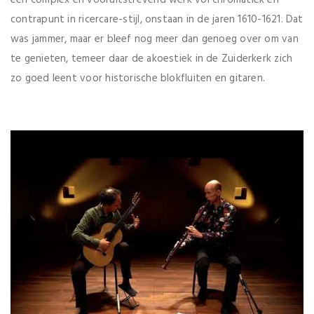
een complex en vooruitstrevend werk vol chromatiek en
contrapunt in ricercare-stijl, onstaan in de jaren 1610-1621. Dat
was jammer, maar er bleef nog meer dan genoeg over om van
te genieten, temeer daar de akoestiek in de Zuiderkerk zich
zo goed leent voor historische blokfluiten en gitaren.