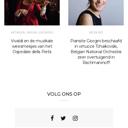
ARTIKELEN
,
NIEUWS
,
RECENSIES
RECENSIES
Vivaldi en de muzikale
Pianiste Giorgini beschaafd
weesmeisjes van het
in virtuoze Tchaikovski,
Ospedale della Pietà
Belgian National Orchestra
zeer overtuigend in
Rachmaninoff
VOLG ONS OP