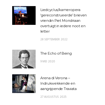
Liedcyclus/kameropera
‘gereconstrueerde’ brieven
vriendin Piet Mondriaan
overtuigt in iedere noot en
letter
28 SEPTEMBER 2022
The Echo of Being
9 MEI 2020
Arena di Verona –
Indrukwekkende en
aangrijpende Traviata
27 AUGUSTUS 2025