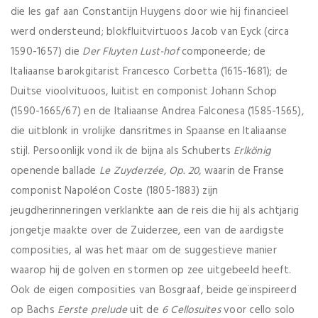
die les gaf aan Constantijn Huygens door wie hij financieel
werd ondersteund; blokfluitvirtuoos Jacob van Eyck (circa
1590-1657) die
Der Fluyten Lust-hof
componeerde; de
Italiaanse barokgitarist Francesco Corbetta (1615-1681); de
Duitse vioolvituoos, luitist en componist Johann Schop
(1590-1665/67) en de Italiaanse Andrea Falconesa (1585-1565),
die uitblonk in vrolijke dansritmes in Spaanse en Italiaanse
stijl. Persoonlijk vond ik de bijna als Schuberts
Erlk
önig
openende ballade
Le Zuyderzée, Op. 20,
waarin de Franse
componist Napoléon Coste (1805-1883) zijn
jeugdherinneringen verklankte aan de reis die hij als achtjarig
jongetje maakte over de Zuiderzee, een van de aardigste
composities, al was het maar om de suggestieve manier
waarop hij de golven en stormen op zee uitgebeeld heeft.
Ook de eigen composities van Bosgraaf, beide geïnspireerd
op Bachs
Eerste prelude
uit de
6 Cellosuites
voor cello solo