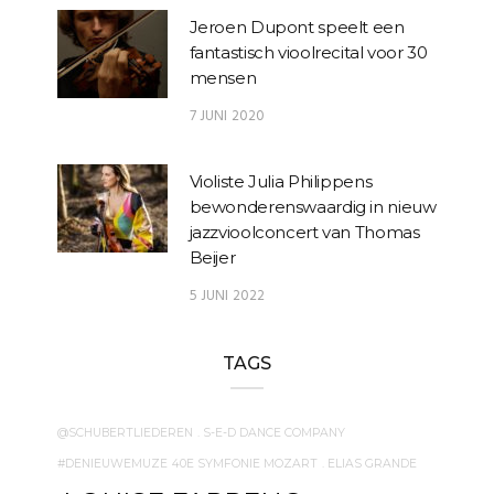
Jeroen Dupont speelt een
fantastisch vioolrecital voor 30
mensen
7 JUNI 2020
Violiste Julia Philippens
bewonderenswaardig in nieuw
jazzvioolconcert van Thomas
Beijer
5 JUNI 2022
TAGS
@SCHUBERTLIEDEREN
. S-E-D DANCE COMPANY
#DENIEUWEMUZE
40E SYMFONIE MOZART
. ELIAS GRANDE