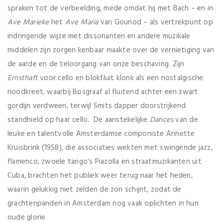
spraken tot de verbeelding, mede omdat hij met Bach – en in
Ave Marieke
het
Ave Maria
van Gounod – als vertrekpunt op
indringende wijze met dissonanten en andere muzikale
middelen zijn zorgen kenbaar maakte over de vernietiging van
de aarde en de teloorgang van onze beschaving. Zijn
Ernsthaft
voor cello en blokfluit klonk als een nostalgische
noodkreet, waarbij Bosgraaf al fluitend achter een zwart
gordijn verdween, terwijl Smits dapper doorstrijkend
standhield op haar cello. De aanstekelijke
Dances
van de
leuke en talentvolle Amsterdamse componiste Annette
Kruisbrink (1958), die associaties wekten met swingende jazz,
flamenco, zwoele tango’s Piazolla en straatmuzikanten uit
Cuba, brachten het publiek weer terug naar het heden,
waarin gelukkig niet zelden de zon schijnt, zodat de
grachtenpanden in Amsterdam nog vaak oplichten in hun
oude glorie.