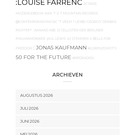
:LOUISE FARRENC
20 JAAR
MUZIEKGEBOUW AAN 'T IJ
7 MOUNTAIN RECORDS
@CONTEMPORARYMUSIC
'T VEEM
* LESBO GEORGIY DERBAS-
RICHTER*
. KANAKO ABE
12 CELLISTEN DER BERLINER
PHILHARMONIKER
{AUL LEWIS
40 STEMMEN
4 BELLS FOR
: JONAS KAUFMANN
FREEDOM
#LORENZOVIOTTI
50 FOR THE FUTURE
#NPORADIO4
ARCHIEVEN
AUGUSTUS 2026
JULI 2026
JUNI 2026
MEI 2026