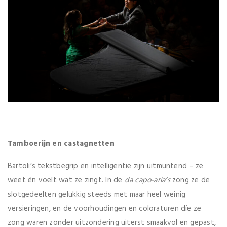
Tamboerijn en castagnetten
Bartoli’s tekstbegrip en intelligentie zijn uitmuntend – ze
weet én voelt wat ze zingt. In de
da capo-aria’s
zong ze de
slotgedeelten gelukkig steeds met maar heel weinig
versieringen, en de voorhoudingen en coloraturen díe ze
zong waren zonder uitzondering uiterst smaakvol en gepast,