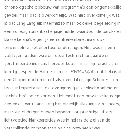
chronologische opbouw van programma’s een ongemakkelijk
gevoel, maar dat is overkomelijk. Wat niet overkomelijk was,
is dat Lang Lang elk intermezzo maar ook elke begeleiding in
een volledig romantische jasje hulde, waardoor de barok- en
klassieke aria’s eigenlijk een onherkenbare, maar ook
onwenselijke metamorfose ondergingen. Het was mij een
volslagen raadsel waarom deze technisch begaafde en
geraffineerde musicus hiervoor koos – maar zijn prachtig en
kundig gespeelde Händel-menuet
HWV 434/4
klonk helaas als
een Chopin-nocturne, net als, even later, zijn Schubert- en
Liszt-interpretaties, die overigens qua klankschoonheid en
techniek zó op cd konden. Het moet een bewuste keus zijn
geweest, want Lang Lang kan eigenlijk alles met zijn vingers,
maar zijn bijdragen bleven beperkt tot prachtige, uiterst
lichtvoetige klankpareltjes waarin helaas de ziel van de
verschillende componisten niet te ontwaren was.