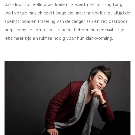
daardoor tot volle bloei komen. Ik weet niet of Lang Lang
veel vocale muziek heeft begeleid, maar hij voelt niet altijd de
ademstroom en frasering van de zanger aan en zet daardoor
nogal eens te abrupt in – zangers hebben nu eenmaal altijd
iets meer tijd en ruimte nodig voor hun klankvorming.