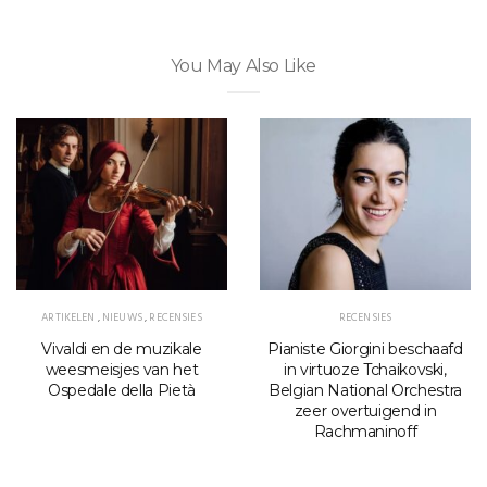
You May Also Like
ARTIKELEN
,
NIEUWS
,
RECENSIES
RECENSIES
Vivaldi en de muzikale
Pianiste Giorgini beschaafd
weesmeisjes van het
in virtuoze Tchaikovski,
Ospedale della Pietà
Belgian National Orchestra
zeer overtuigend in
Rachmaninoff