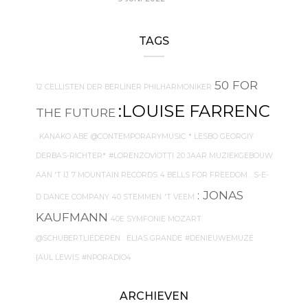
TAGS
50 FOR
12 CELLISTEN DER BERLINER PHILHARMONIKER
:LOUISE FARRENC
THE FUTURE
. KANAKO ABE
@CONTEMPORARYMUSIC
* LESBO GEORGIY
DERBAS-RICHTER*
#LORENZOVIOTTI
20 JAAR MUZIEKGEBOUW
AAN 'T IJ
7 MOUNTAIN RECORDS
4 BELLS FOR FREEDOM
. S-E-
: JONAS
D DANCE COMPANY
40 STEMMEN
'T VEEM
KAUFMANN
40E SYMFONIE MOZART
@SCHUBERTLIEDEREN
. ELIAS GRANDE
#DENIEUWEMUZE
{AUL LEWIS
#NPORADIO4
ARCHIEVEN