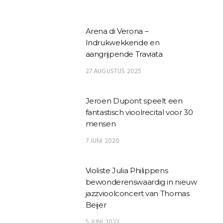
Arena di Verona –
Indrukwekkende en
aangrijpende Traviata
27 AUGUSTUS 2025
Jeroen Dupont speelt een
fantastisch vioolrecital voor 30
mensen
7 JUNI 2020
Violiste Julia Philippens
bewonderenswaardig in nieuw
jazzvioolconcert van Thomas
Beijer
5 JUNI 2022