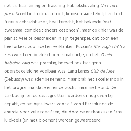
net als haar timing en frasering. Publiekslieveling
Una voce
poco fa
ontbrak uiteraard niet, komisch, aanstekelijk en toch
furieus gebracht (met, heel terecht, het bekende ‘
ma!
’
tweemaal compleet anders gezongen), maar ook hier was de
pianist veel te bescheiden in zijn tegenspel, dat toch een
heel orkest zou moeten verklanken. Puccini’s
Me voglio fa’ ‘na
casa
werd een beeldschoon miniatuurtje, en het
O mio
babbino caro
was prachtig, hoewel ook hier geen
operabegeleiding voelbaar was. Lang Langs
Clair de lune
(Debussy) was adembenemend, maar brak het accelerando in
het programma, dat een einde zocht, maar niet vond. De
tamboerijn en de castagnetten werden er nog even bij
gepakt, en om bijna kwart voor elf vond Bartoli nog de
energie voor vele toegiften, die door de enthousiaste fans
luidkeels (en met bloemen) werden gewaardeerd.