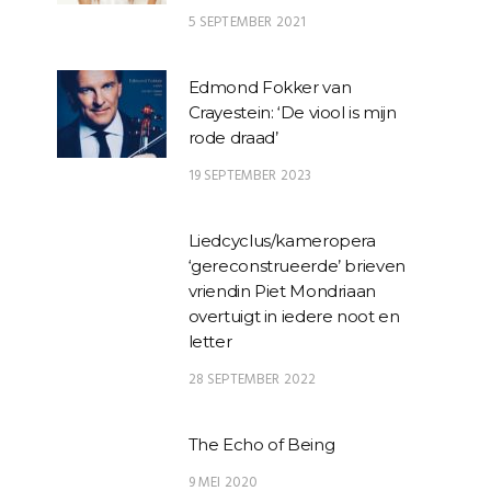
5 SEPTEMBER 2021
Edmond Fokker van
Crayestein: ‘De viool is mijn
rode draad’
19 SEPTEMBER 2023
Liedcyclus/kameropera
‘gereconstrueerde’ brieven
vriendin Piet Mondriaan
overtuigt in iedere noot en
letter
28 SEPTEMBER 2022
The Echo of Being
9 MEI 2020