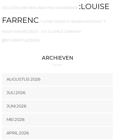
:LOUISE
CELLISTEN DER BERLINER PHILHARMONIKER
FARRENC
* LESBO GEORGIY DERBAS-RICHTER*
7
MOUNTAIN RECORDS
. S-E-D DANCE COMPANY
@SCHUBERTLIEDEREN
ARCHIEVEN
AUGUSTUS 2026
JULI 2026
JUNI 2026
MEI 2026
APRIL 2026