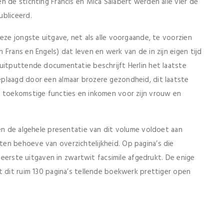
n de stichting Francis en Mica Salabert werden alle vier de
ubliceerd.
eze jongste uitgave, net als alle voorgaande, te voorzien
Frans en Engels) dat leven en werk van de in zijn eigen tijd
uitputtende documentatie beschrijft Herlin het laatste
plaagd door een almaar brozere gezondheid, dit laatste
f toekomstige functies en inkomen voor zijn vrouw en
 en de algehele presentatie van dit volume voldoet aan
en behoeve van overzichtelijkheid. Op pagina’s die
e eerste uitgaven in zwartwit facsimile afgedrukt. De enige
t dit ruim 130 pagina’s tellende boekwerk prettiger open