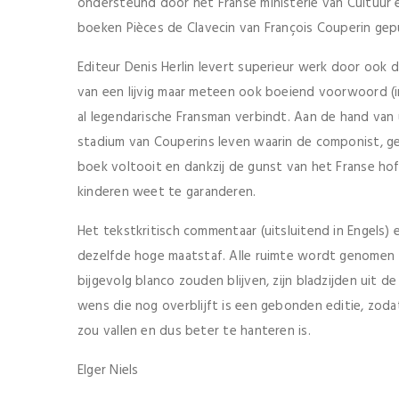
ondersteund door het Franse ministerie van Cultuur e
boeken Pièces de Clavecin van François Couperin gep
Editeur Denis Herlin levert superieur werk door ook d
van een lijvig maar meteen ook boeiend voorwoord (in 
al legendarische Fransman verbindt. Aan de hand van 
stadium van Couperins leven waarin de componist, ge
boek voltooit en dankzij de gunst van het Franse ho
kinderen weet te garanderen.
Het tekstkritisch commentaar (uitsluitend in Engels)
dezelfde hoge maatstaf. Alle ruimte wordt genomen t
bijgevolg blanco zouden blijven, zijn bladzijden uit d
wens die nog overblijft is een gebonden editie, zoda
zou vallen en dus beter te hanteren is.
Elger Niels