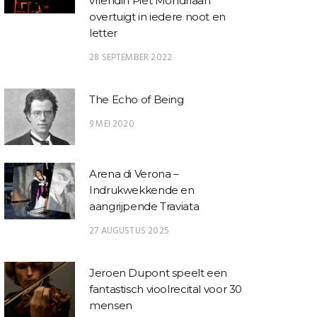
vriendin Piet Mondriaan
overtuigt in iedere noot en
BLADMUZIEK
BLADMUZIEK
letter
lorian Pichlbauer – Valse
Johannes Brahms –
Lio Han
28 SEPTEMBER 2022
No.1
Walzer Opus 39 voor
Tänze au
vierhandig piano
v
The Echo of Being
9 MEI 2020
Arena di Verona –
Indrukwekkende en
aangrijpende Traviata
27 AUGUSTUS 2025
Jeroen Dupont speelt een
fantastisch vioolrecital voor 30
mensen