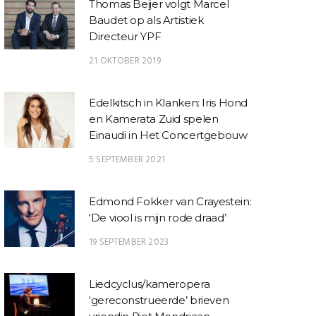
Thomas Beijer volgt Marcel
Baudet op als Artistiek
Directeur YPF
21 OKTOBER 2019
Edelkitsch in Klanken: Iris Hond
en Kamerata Zuid spelen
Einaudi in Het Concertgebouw
5 SEPTEMBER 2021
Edmond Fokker van Crayestein:
‘De viool is mijn rode draad’
19 SEPTEMBER 2023
Liedcyclus/kameropera
‘gereconstrueerde’ brieven