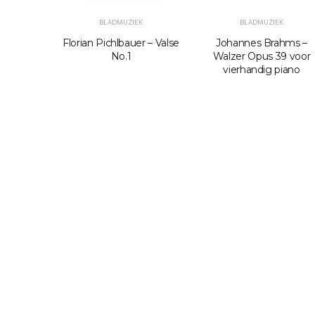
K
BLADMUZIEK
BLADMUZIEK
n Bach –
Florian Pichlbauer – Valse
Johannes Brahms –
BWV 1053
No.1
Walzer Opus 39 voor
vierhandig piano