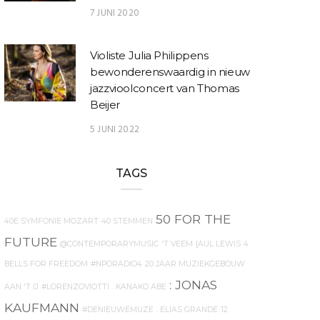
7 JUNI 2020
Violiste Julia Philippens
bewonderenswaardig in nieuw
jazzvioolconcert van Thomas
Beijer
5 JUNI 2022
TAGS
50 FOR THE
40E SYMFONIE MOZART
40 STEMMEN
FUTURE
@CONTEMPORARYMUSIC
'T VEEM
{AUL LEWIS
4
BELLS FOR FREEDOM
#NPORADIO4
20 JAAR MUZIEKGEBOUW
: JONAS
AAN 'T IJ
#LORENZOVIOTTI
. KANAKO ABE
KAUFMANN
#DENIEUWEMUZE
. ELIAS GRANDE
12