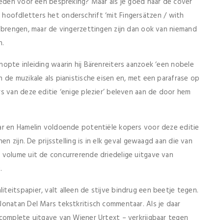
reden voor een bespreking? Maar als je goed naar de cover
ine hoofdletters het onderschrift ‘mit Fingersätzen / with
pbrengen, maar de vingerzettingen zijn dan ook van niemand
n.
opte inleiding waarin hij Bärenreiters aanzoek ‘een nobele
 de muzikale als pianistische eisen en, met een parafrase op
s van deze editie ‘enige plezier’ beleven aan de door hem
ar en Hamelin voldoende potentiële kopers voor deze editie
n zijn. De prijsstelling is in elk geval gewaagd aan die van
 volume uit de concurrerende driedelige uitgave van
.
eitspapier, valt alleen de stijve bindrug een beetje tegen.
onatan Del Mars tekstkritisch commentaar. Als je daar
complete uitgave van Wiener Urtext – verkrijgbaar tegen