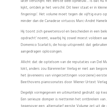
later verschijnt het eerste deel opnieuw… Is dat nu 
kijkt, ontdek je het verschil. Dit keer staat er in kle
fingerings’. Het volume moet tegen de vijftig euro o
minder dan de Canadese virtuoos Marc-André Hameli
Hij toont zich gewetensvol en bescheiden in een bekn
opdracht’ noemt, waarbij hij zowel moest voldoen aan
Domenico Scarlatti, de hoop uitspreekt dat gebruiker
aangedragen oplossingen.
Allicht dat de optelsom van de reputaties van Del M
lokt, anders zou Bärenreiter Verlag er niet aan begonne
het (eveneens van vingerzettingen voorziene) eerste
Beethovens pianosonates door Wiener Urtext Verlag
Degelijk vormgegeven en uitmuntend gedrukt op kwalit
Een serieuze domper is niettemin het ontbreken van J
tegenover een alternatief eerste Volume zet uit de 