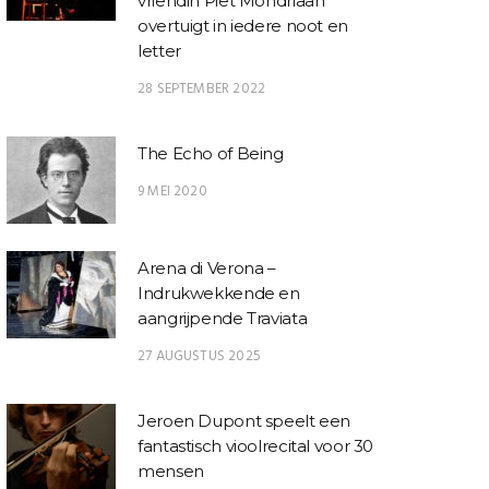
vriendin Piet Mondriaan
overtuigt in iedere noot en
letter
28 SEPTEMBER 2022
The Echo of Being
9 MEI 2020
BLADMUZIEK
BLADMUZIEK
lorian Pichlbauer – Valse
Johannes Brahms –
Lio Han
No.1
Walzer Opus 39 voor
Tänze au
vierhandig piano
v
Arena di Verona –
Indrukwekkende en
aangrijpende Traviata
27 AUGUSTUS 2025
Jeroen Dupont speelt een
fantastisch vioolrecital voor 30
mensen