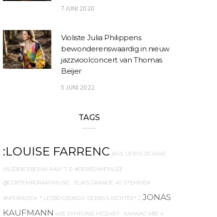
7 JUNI 2020
Violiste Julia Philippens
bewonderenswaardig in nieuw
jazzvioolconcert van Thomas
Beijer
5 JUNI 2022
TAGS
:LOUISE FARRENC
{AUL LEWIS
20 JAAR
MUZIEKGEBOUW AAN 'T IJ
#DENIEUWEMUZE
@CONTEMPORARYMUSIC
. ELIAS GRANDE
40 STEMMEN
: JONAS
#NPORADIO4
* LESBO GEORGIY DERBAS-RICHTER*
KAUFMANN
40E SYMFONIE MOZART
. KANAKO ABE
4