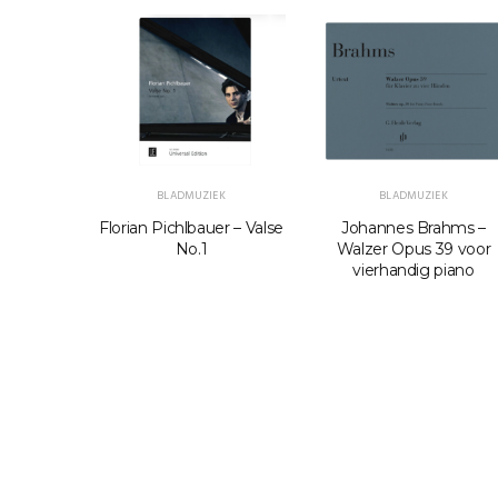
K
BLADMUZIEK
BLADMUZIEK
n Bach –
Florian Pichlbauer – Valse
Johannes Brahms –
BWV 1053
No.1
Walzer Opus 39 voor
vierhandig piano