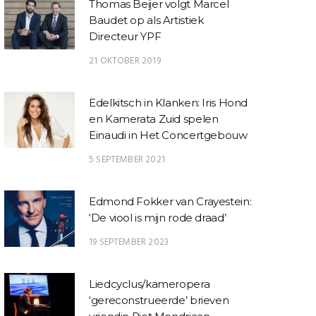
Thomas Beijer volgt Marcel
Baudet op als Artistiek
Directeur YPF
21 OKTOBER 2019
Edelkitsch in Klanken: Iris Hond
en Kamerata Zuid spelen
Einaudi in Het Concertgebouw
5 SEPTEMBER 2021
Edmond Fokker van Crayestein:
‘De viool is mijn rode draad’
19 SEPTEMBER 2023
Liedcyclus/kameropera
‘gereconstrueerde’ brieven