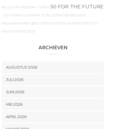
50 FOR THE FUTURE
BELLS FOR FREEDOM
'T VEEM
. S-E-D DANCE COMPANY
12 CELLISTEN DER BERLINER
PHILHARMONIKER
@SCHUBERTLIEDEREN
#LORENZOVIOTTI
7
MOUNTAIN RECORDS
ARCHIEVEN
AUGUSTUS 2026
JULI 2026
JUNI 2026
MEI 2026
APRIL 2026
MAART 2026