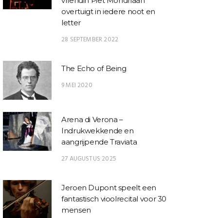
vriendin Piet Mondriaan
overtuigt in iedere noot en
letter
28 SEPTEMBER 2022
The Echo of Being
9 MEI 2020
Arena di Verona –
Indrukwekkende en
aangrijpende Traviata
27 AUGUSTUS 2025
Jeroen Dupont speelt een
fantastisch vioolrecital voor 30
mensen