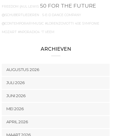
50 FOR THE FUTURE
FREEDOM
{AUL LEWIS
@SCHUBERTLIEDEREN
. S-E-D DANCE COMPANY
@CONTEMPORARYMUSIC
#LORENZOVIOTTI
40E SYMFONIE
MOZART
#NPORADIO4
'T VEEM
ARCHIEVEN
AUGUSTUS 2026
JULI 2026
JUNI 2026
MEI 2026
APRIL 2026
MAART 2026