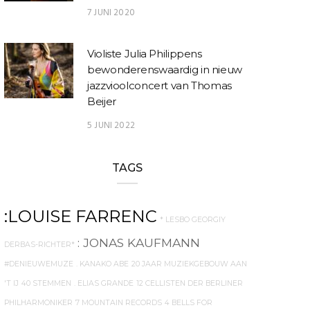
7 JUNI 2020
Violiste Julia Philippens
bewonderenswaardig in nieuw
jazzvioolconcert van Thomas
Beijer
5 JUNI 2022
TAGS
:LOUISE FARRENC
* LESBO GEORGIY
: JONAS KAUFMANN
DERBAS-RICHTER*
#DENIEUWEMUZE
. KANAKO ABE
20 JAAR MUZIEKGEBOUW AAN
'T IJ
40 STEMMEN
. ELIAS GRANDE
12 CELLISTEN DER BERLINER
PHILHARMONIKER
7 MOUNTAIN RECORDS
4 BELLS FOR