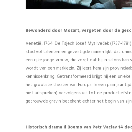
Bewonderd door Mozart, vergeten door de gesc
Venetië, 1764. De Tsjech Josef Mysliveček (1737-1781
stad vol talenten en gevestigde namen lijkt dat onmog
een rijke jonge vrouw, die zorgt dat hij in salons kan
wordt van een markiezin. Zij leert hem zijn provincia
kennissenkring. Getransformeerd krijgt hij een uniek
het grootste theater van Europa. In een paar jaar tij
niet uitspreken) vervolgens uit tot de productiefste
getrouwde gravin betekent echter het begin van zijn
Historisch drama Il Boemo van Petr Vaclav 14 d