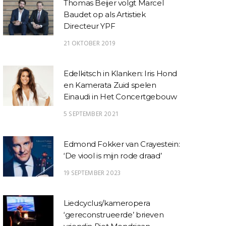
Thomas Beijer volgt Marcel
Baudet op als Artistiek
Directeur YPF
21 OKTOBER 2019
Edelkitsch in Klanken: Iris Hond
en Kamerata Zuid spelen
Einaudi in Het Concertgebouw
5 SEPTEMBER 2021
Edmond Fokker van Crayestein:
‘De viool is mijn rode draad’
19 SEPTEMBER 2023
Liedcyclus/kameropera
‘gereconstrueerde’ brieven