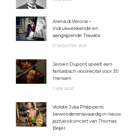
Arena di Verona –
Indrukwekkende en
aangrijpende Traviata
27 AUGUSTUS 2025
Jeroen Dupont speelt een
fantastisch vioolrecital voor 30
mensen
7 JUNI 2020
Violiste Julia Philippens
bewonderenswaardig in nieuw
jazzvioolconcert van Thomas
Beijer