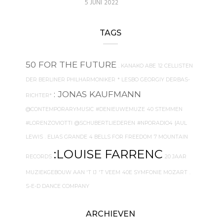
5 JUNI 2022
TAGS
50 FOR THE FUTURE
. KANAKO ABE
12 CELLISTEN
DER BERLINER PHILHARMONIKER
* LESBO GEORGIY DERBAS-
: JONAS KAUFMANN
RICHTER*
@CONTEMPORARYMUSIC
#DENIEUWEMUZE
40 STEMMEN
#LORENZOVIOTTI
@SCHUBERTLIEDEREN
#NPORADIO4
{AUL
LEWIS
. ELIAS GRANDE
4 BELLS FOR FREEDOM
7 MOUNTAIN
:LOUISE FARRENC
RECORDS
20 JAAR
MUZIEKGEBOUW AAN 'T IJ
'T VEEM
40E SYMFONIE MOZART
.
S-E-D DANCE COMPANY
ARCHIEVEN