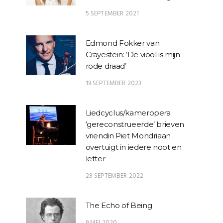
5 SEPTEMBER 2021
Edmond Fokker van
Crayestein: ‘De viool is mijn
rode draad’
19 SEPTEMBER 2023
Liedcyclus/kameropera
‘gereconstrueerde’ brieven
vriendin Piet Mondriaan
overtuigt in iedere noot en
letter
28 SEPTEMBER 2022
The Echo of Being
9 MEI 2020