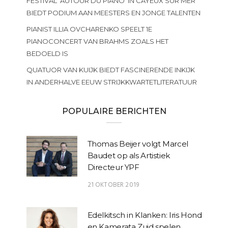
FESTIVAL ‘AUTOUR DU PIANO’ IN CAYEUX SUR MER
BIEDT PODIUM AAN MEESTERS EN JONGE TALENTEN
PIANIST ILLIA OVCHARENKO SPEELT 1E
PIANOCONCERT VAN BRAHMS ZOALS HET
BEDOELD IS
QUATUOR VAN KUIJK BIEDT FASCINERENDE INKIJK
IN ANDERHALVE EEUW STRIJKKWARTETLITERATUUR
POPULAIRE BERICHTEN
Thomas Beijer volgt Marcel
Baudet op als Artistiek
Directeur YPF
21 OKTOBER 2019
Edelkitsch in Klanken: Iris Hond
en Kamerata Zuid spelen