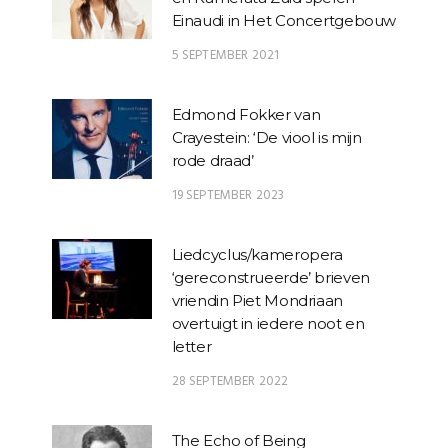
Einaudi in Het Concertgebouw
5 SEPTEMBER 2021
Edmond Fokker van
Crayestein: ‘De viool is mijn
rode draad’
19 SEPTEMBER 2023
Liedcyclus/kameropera
‘gereconstrueerde’ brieven
vriendin Piet Mondriaan
overtuigt in iedere noot en
letter
28 SEPTEMBER 2022
The Echo of Being