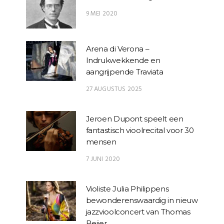
9 MEI 2020
Arena di Verona –
Indrukwekkende en
aangrijpende Traviata
27 AUGUSTUS 2025
Jeroen Dupont speelt een
fantastisch vioolrecital voor 30
mensen
7 JUNI 2020
Violiste Julia Philippens
bewonderenswaardig in nieuw
jazzvioolconcert van Thomas
Beijer